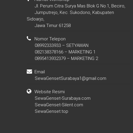
Jl. Perum Citra Surya Mas Blok G No.1, Beciro,
Jumputrejo, Kec. Sukodono, Kabupaten
Sidoarjo,
Jawa Timur 61258
Nomor Telepon
08992333933 – SETYAWAN
082138378166 – MARKETING 1
0895413932379 – MARKETING 2
Email
SewaGensetSurabaya1@gmail.com
Website Resmi
SewaGenset-Surabaya.com
SewaGenset-Silent.com
SewaGenset.top