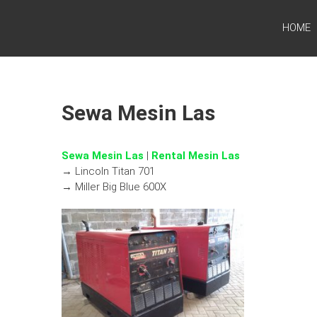
SEWA GENSET SURABAYA | RENTAL G
HOME
Sewa Genset Surabaya untuk Pekerjaan Poyek & Event kami
untuk membantu pekerjaan mempercepat proyek anda
Sewa Mesin Las
Sewa Mesin Las
|
Rental Mesin Las
→ Lincoln Titan 701
→ Miller Big Blue 600X