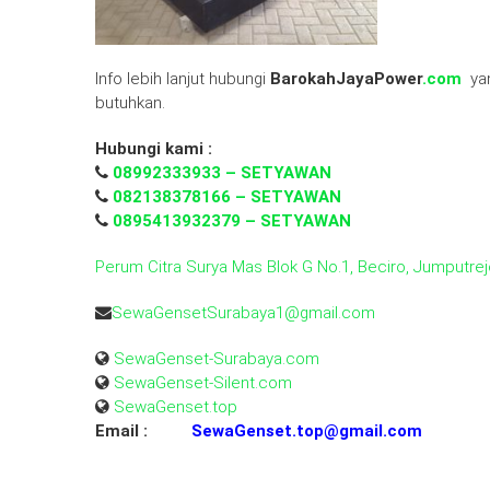
Info lebih lanjut hubungi
BarokahJayaPower
.com
yan
butuhkan.
Hubungi kami :
08992333933 – SETYAWAN
082138378166 – SETYAWAN
0895413932379 – SETYAWAN
Perum Citra Surya Mas Blok G No.1, Beciro, Jumputre
SewaGensetSurabaya1@gmail.com
SewaGenset-Surabaya.com
SewaGenset-Silent.com
SewaGenset.top
Email :
SewaGenset.top@gmail.com