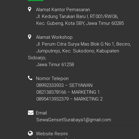
Alamat Kantor Pemasaran
Jl. Kedung Tarukan Baru I, RT.001/RW.06,
Kec. Gubeng, Kota SBY, Jawa Timur 60285
Alamat Workshop
Jl. Perum Citra Surya Mas Blok G No.1, Beciro,
Jumputrejo, Kec. Sukodono, Kabupaten
Sidoarjo,
Jawa Timur 61258
Nomor Telepon
08992333933 – SETYAWAN
082138378166 – MARKETING 1
0895413932379 – MARKETING 2
Email
SewaGensetSurabaya1@gmail.com
Website Resmi