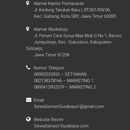
Alamat Kantor Pemasaran
Jl. Kedung Tarukan Baru I, RT.001/RW.06,
Kec. Gubeng, Kota SBY, Jawa Timur 60285
Alamat Workshop
Jl. Perum Citra Surya Mas Blok G No.1, Beciro,
Jumputrejo, Kec. Sukodono, Kabupaten
Sidoarjo,
Jawa Timur 61258
Nomor Telepon
08992333933 – SETYAWAN
082138378166 – MARKETING 1
0895413932379 – MARKETING 2
Email
SewaGensetSurabaya1@gmail.com
Website Resmi
SewaGenset-Surabaya.com