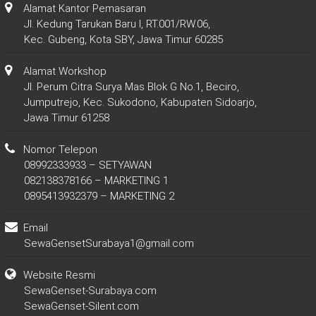
Alamat Kantor Pemasaran
Jl. Kedung Tarukan Baru I, RT.001/RW.06,
Kec. Gubeng, Kota SBY, Jawa Timur 60285
Alamat Workshop
Jl. Perum Citra Surya Mas Blok G No.1, Beciro,
Jumputrejo, Kec. Sukodono, Kabupaten Sidoarjo,
Jawa Timur 61258
Nomor Telepon
08992333933 – SETYAWAN
082138378166 – MARKETING 1
0895413932379 – MARKETING 2
Email
SewaGensetSurabaya1@gmail.com
Website Resmi
SewaGenset-Surabaya.com
SewaGenset-Silent.com