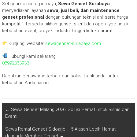
Sebagai solusi terpercaya,
Sewa Genset Surabaya
menyediakan layanan
sewa, jual beli, dan maintenance
genset profesional
dengan dukungan teknisi ahli serta harga
kompetitif. Tersedia pilihan genset silent dan open type untuk
kebutuhan event, proyek, industri, hingga listrik darurat.
Kunjungi website:
sewagenset-surabaya.com
Hubungi kami sekarang:
08992333933
Dapatkan penawaran terbaik dan solusi listrik andal untuk
kebutuhan Anda hari ini.
←
Sewa Genset Malang 2026: Solusi Hemat untuk Bisnis dan
Event
Sewa Rental Genset Sidoarjo – 5 Alasan Lebih Hemat
daripada Membeli Genset
→