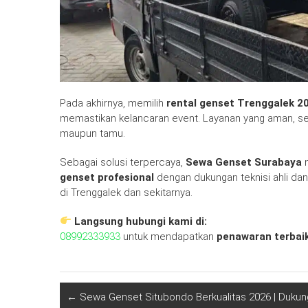
Pada akhirnya, memilih
rental genset Trenggalek 2
memastikan kelancaran event. Layanan yang aman, s
maupun tamu.
Sebagai solusi terpercaya,
Sewa Genset Surabaya
m
genset profesional
dengan dukungan teknisi ahli dan 
di Trenggalek dan sekitarnya.
Langsung hubungi kami di:
08992333933
untuk mendapatkan
penawaran terbaik 
←
Sewa Genset Situbondo Berkualitas 2026 | Dukung