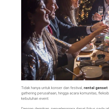
Tidak hanya untuk konser dan festival,
rental genset
gathering perusahaan, hingga acara komunitas, fleksi
kebutuhan event.
Dengan demikian, penyelenggara dapat fokus pada jal