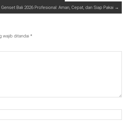
 Genset Bali 2026 Profesional: Aman, Cepat, dan Siap Pakai
→
g wajib ditandai
*