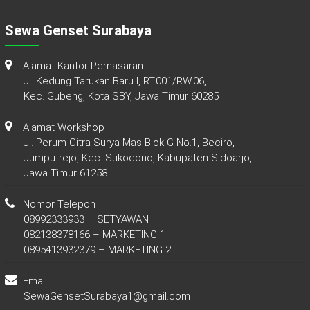
Sewa Genset Surabaya
Alamat Kantor Pemasaran
Jl. Kedung Tarukan Baru I, RT.001/RW.06,
Kec. Gubeng, Kota SBY, Jawa Timur 60285
Alamat Workshop
Jl. Perum Citra Surya Mas Blok G No.1, Beciro,
Jumputrejo, Kec. Sukodono, Kabupaten Sidoarjo,
Jawa Timur 61258
Nomor Telepon
08992333933 – SETYAWAN
082138378166 – MARKETING 1
0895413932379 – MARKETING 2
Email
SewaGensetSurabaya1@gmail.com