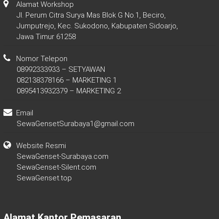
Alamat Workshop
Jl. Perum Citra Surya Mas Blok G No.1, Beciro,
Jumputrejo, Kec. Sukodono, Kabupaten Sidoarjo,
Jawa Timur 61258
Nomor Telepon
08992333933 – SETYAWAN
082138378166 – MARKETING 1
0895413932379 – MARKETING 2
Email
SewaGensetSurabaya1@gmail.com
Website Resmi
SewaGenset-Surabaya.com
SewaGenset-Silent.com
SewaGenset.top
Alamat Kantor Pemasaran