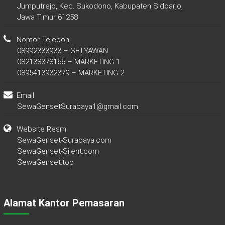
Jumputrejo, Kec. Sukodono, Kabupaten Sidoarjo,
Jawa Timur 61258
Nomor Telepon
08992333933 – SETYAWAN
082138378166 – MARKETING 1
0895413932379 – MARKETING 2
Email
SewaGensetSurabaya1@gmail.com
Website Resmi
SewaGenset-Surabaya.com
SewaGenset-Silent.com
SewaGenset.top
Alamat Kantor Pemasaran