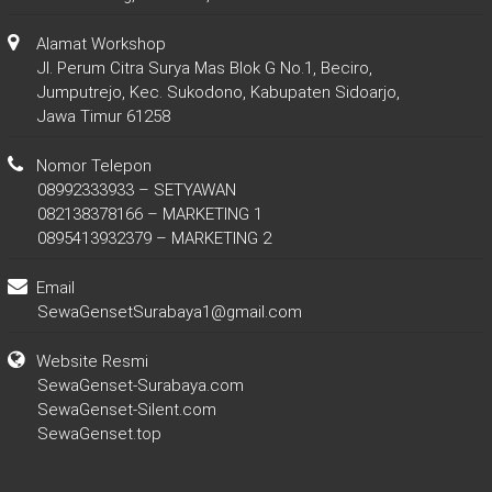
Alamat Workshop
Jl. Perum Citra Surya Mas Blok G No.1, Beciro,
Jumputrejo, Kec. Sukodono, Kabupaten Sidoarjo,
Jawa Timur 61258
Nomor Telepon
08992333933 – SETYAWAN
082138378166 – MARKETING 1
0895413932379 – MARKETING 2
Email
SewaGensetSurabaya1@gmail.com
Website Resmi
SewaGenset-Surabaya.com
SewaGenset-Silent.com
SewaGenset.top