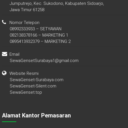
Jumputrejo, Kec. Sukodono, Kabupaten Sidoarjo,
Jawa Timur 61258
Nomor Telepon
08992333933 – SETYAWAN
082138378166 – MARKETING 1
0895413932379 – MARKETING 2
Email
SewaGensetSurabaya1@gmail.com
Website Resmi
SewaGenset-Surabaya.com
SewaGenset-Silent.com
SewaGenset.top
Alamat Kantor Pemasaran