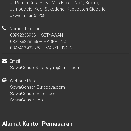
Jl. Perum Citra Surya Mas Blok G No.1, Beciro,
Jumputrejo, Kec. Sukodono, Kabupaten Sidoarjo,
Jawa Timur 61258
Nomor Telepon
08992333933 – SETYAWAN
082138378166 – MARKETING 1
0895413932379 – MARKETING 2
Email
SewaGensetSurabaya1@gmail.com
Website Resmi
SewaGenset-Surabaya.com
SewaGenset-Silent.com
SewaGenset.top
Alamat Kantor Pemasaran