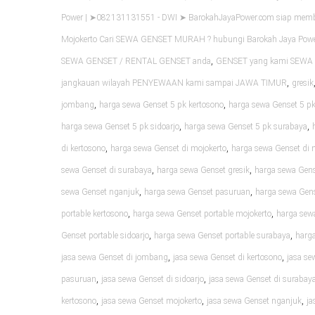
Power | ➤082131131551 - DWI ➤ BarokahJayaPower.com siap me
Mojokerto Cari SEWA GENSET MURAH ? hubungi Barokah Jaya Pow
,
SEWA GENSET / RENTAL GENSET anda
GENSET yang kami SEWA k
,
jangkauan wilayah PENYEWAAN kami sampai JAWA TIMUR
gresik
,
,
jombang
harga sewa Genset 5 pk kertosono
harga sewa Genset 5 pk
,
,
harga sewa Genset 5 pk sidoarjo
harga sewa Genset 5 pk surabaya
,
,
di kertosono
harga sewa Genset di mojokerto
harga sewa Genset di 
,
,
sewa Genset di surabaya
harga sewa Genset gresik
harga sewa Gen
,
,
sewa Genset nganjuk
harga sewa Genset pasuruan
harga sewa Gens
,
,
portable kertosono
harga sewa Genset portable mojokerto
harga sew
,
,
Genset portable sidoarjo
harga sewa Genset portable surabaya
harga
,
,
jasa sewa Genset di jombang
jasa sewa Genset di kertosono
jasa se
,
,
pasuruan
jasa sewa Genset di sidoarjo
jasa sewa Genset di surabay
,
,
,
kertosono
jasa sewa Genset mojokerto
jasa sewa Genset nganjuk
ja