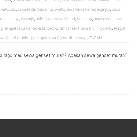
asuruan
sewa tenda Genset di sidoarjo
sewa tenda Genset di surabaya
sewa
,
,
,
 kertosono
sewa tenda Genset mojokerto
sewa tenda Genset nganjuk
sewa
,
,
,
,
set surabaya
sidoarjo
sidoarjo vip sewa Genset
surabaya
surabaya vip sewa
,
,
,
ng
tempat sewa Genset di kertosono
tempat sewa Genset di mojokerto
tempat
,
,
wa Genset di sidoarjo
tempat sewa Genset di surabaya
TUBAN
api ragu mau sewa genset murah? Apakah sewa genset murah?