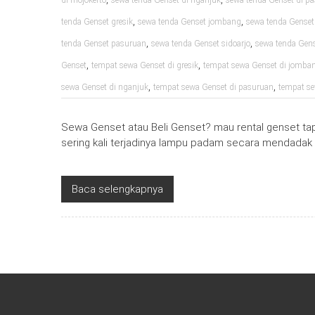
di mojokerto
sewa tenda Genset di nganjuk
sewa tenda Genset di p
,
,
tenda Genset gresik
sewa tenda Genset jombang
sewa tenda Genset
,
,
tenda Genset pasuruan
sewa tenda Genset sidoarjo
sewa tenda Gen
,
,
Genset
tempat sewa Genset di gresik
tempat sewa Genset di jomba
,
,
sewa Genset di nganjuk
tempat sewa Genset di pasuruan
tempat se
Sewa Genset atau Beli Genset? mau rental genset t
sering kali terjadinya lampu padam secara mendadak
Baca selengkapnya