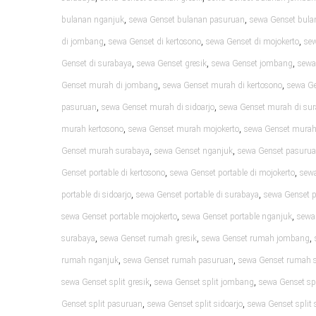
,
,
bulanan nganjuk
sewa Genset bulanan pasuruan
sewa Genset bula
,
,
,
di jombang
sewa Genset di kertosono
sewa Genset di mojokerto
sew
,
,
,
Genset di surabaya
sewa Genset gresik
sewa Genset jombang
sewa
,
,
Genset murah di jombang
sewa Genset murah di kertosono
sewa Ge
,
,
pasuruan
sewa Genset murah di sidoarjo
sewa Genset murah di su
,
,
murah kertosono
sewa Genset murah mojokerto
sewa Genset murah
,
,
Genset murah surabaya
sewa Genset nganjuk
sewa Genset pasuru
,
,
Genset portable di kertosono
sewa Genset portable di mojokerto
sewa
,
,
portable di sidoarjo
sewa Genset portable di surabaya
sewa Genset p
,
,
sewa Genset portable mojokerto
sewa Genset portable nganjuk
sewa
,
,
,
surabaya
sewa Genset rumah gresik
sewa Genset rumah jombang
,
,
rumah nganjuk
sewa Genset rumah pasuruan
sewa Genset rumah s
,
,
sewa Genset split gresik
sewa Genset split jombang
sewa Genset spl
,
,
Genset split pasuruan
sewa Genset split sidoarjo
sewa Genset split