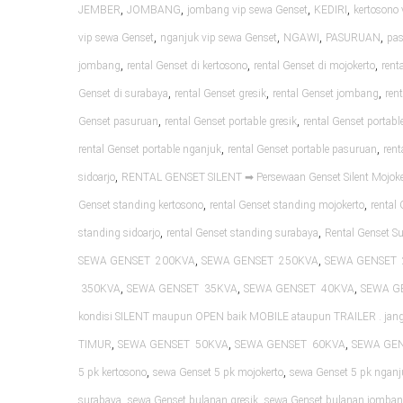
,
,
,
,
JEMBER
JOMBANG
jombang vip sewa Genset
KEDIRI
kertosono 
,
,
,
,
vip sewa Genset
nganjuk vip sewa Genset
NGAWI
PASURUAN
pas
,
,
,
jombang
rental Genset di kertosono
rental Genset di mojokerto
rent
,
,
,
Genset di surabaya
rental Genset gresik
rental Genset jombang
ren
,
,
Genset pasuruan
rental Genset portable gresik
rental Genset portab
,
,
rental Genset portable nganjuk
rental Genset portable pasuruan
rent
,
sidoarjo
RENTAL GENSET SILENT ➡ Persewaan Genset Silent Mojoke
,
,
Genset standing kertosono
rental Genset standing mojokerto
rental
,
,
standing sidoarjo
rental Genset standing surabaya
Rental Genset S
,
,
SEWA GENSET 200KVA
SEWA GENSET 250KVA
SEWA GENSET 
,
,
,
350KVA
SEWA GENSET 35KVA
SEWA GENSET 40KVA
SEWA G
kondisi SILENT maupun OPEN baik MOBILE ataupun TRAILER . ja
,
,
,
TIMUR
SEWA GENSET 50KVA
SEWA GENSET 60KVA
SEWA GE
,
,
5 pk kertosono
sewa Genset 5 pk mojokerto
sewa Genset 5 pk nganj
,
,
surabaya
sewa Genset bulanan gresik
sewa Genset bulanan jomba