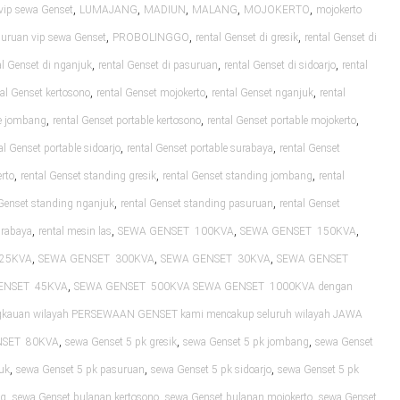
,
,
,
,
,
vip sewa Genset
LUMAJANG
MADIUN
MALANG
MOJOKERTO
mojokerto
,
,
,
uruan vip sewa Genset
PROBOLINGGO
rental Genset di gresik
rental Genset di
,
,
,
al Genset di nganjuk
rental Genset di pasuruan
rental Genset di sidoarjo
rental
,
,
,
tal Genset kertosono
rental Genset mojokerto
rental Genset nganjuk
rental
,
,
,
le jombang
rental Genset portable kertosono
rental Genset portable mojokerto
,
,
al Genset portable sidoarjo
rental Genset portable surabaya
rental Genset
,
,
,
rto
rental Genset standing gresik
rental Genset standing jombang
rental
,
,
 Genset standing nganjuk
rental Genset standing pasuruan
rental Genset
,
,
,
,
urabaya
rental mesin las
SEWA GENSET 100KVA
SEWA GENSET 150KVA
,
,
,
25KVA
SEWA GENSET 300KVA
SEWA GENSET 30KVA
SEWA GENSET
,
ENSET 45KVA
SEWA GENSET 500KVA SEWA GENSET 1000KVA dengan
ngkauan wilayah PERSEWAAN GENSET kami mencakup seluruh wilayah JAWA
,
,
,
NSET 80KVA
sewa Genset 5 pk gresik
sewa Genset 5 pk jombang
sewa Genset
,
,
,
uk
sewa Genset 5 pk pasuruan
sewa Genset 5 pk sidoarjo
sewa Genset 5 pk
,
,
,
ng
sewa Genset bulanan kertosono
sewa Genset bulanan mojokerto
sewa Genset