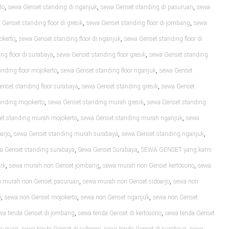
,
,
,
to
sewa Genset standing di nganjuk
sewa Genset standing di pasuruan
sewa
,
,
 Genset standing floor di gresik
sewa Genset standing floor di jombang
sewa
,
,
okerto
sewa Genset standing floor di nganjuk
sewa Genset standing floor di
,
,
ng floor di surabaya
sewa Genset standing floor gresik
sewa Genset standing
,
,
nding floor mojokerto
sewa Genset standing floor nganjuk
sewa Genset
,
,
enset standing floor surabaya
sewa Genset standing gresik
sewa Genset
,
,
anding mojokerto
sewa Genset standing murah gresik
sewa Genset standing
,
,
et standing murah mojokerto
sewa Genset standing murah nganjuk
sewa
,
,
,
arjo
sewa Genset standing murah surabaya
sewa Genset standing nganjuk
,
,
a Genset standing surabaya
Sewa Genset Surabaya
SEWA GENSET yang kami
,
,
,
ik
sewa murah non Genset jombang
sewa murah non Genset kertosono
sewa
,
,
 murah non Genset pasuruan
sewa murah non Genset sidoarjo
sewa non
,
,
,
o
sewa non Genset mojokerto
sewa non Genset nganjuk
sewa non Genset
,
,
wa tenda Genset di jombang
sewa tenda Genset di kertosono
sewa tenda Genset
,
,
,