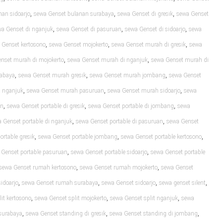
,
,
,
nan sidoarjo
sewa Genset bulanan surabaya
sewa Genset di gresik
sewa Genset
,
,
,
a Genset di nganjuk
sewa Genset di pasuruan
sewa Genset di sidoarjo
sewa
,
,
,
 Genset kertosono
sewa Genset mojokerto
sewa Genset murah di gresik
sewa
,
,
nset murah di mojokerto
sewa Genset murah di nganjuk
sewa Genset murah di
,
,
,
rabaya
sewa Genset murah gresik
sewa Genset murah jombang
sewa Genset
,
,
,
 nganjuk
sewa Genset murah pasuruan
sewa Genset murah sidoarjo
sewa
,
,
,
an
sewa Genset portable di gresik
sewa Genset portable di jombang
sewa
,
,
 Genset portable di nganjuk
sewa Genset portable di pasuruan
sewa Genset
,
,
,
ortable gresik
sewa Genset portable jombang
sewa Genset portable kertosono
,
,
 Genset portable pasuruan
sewa Genset portable sidoarjo
sewa Genset portable
,
,
sewa Genset rumah kertosono
sewa Genset rumah mojokerto
sewa Genset
,
,
,
,
idoarjo
sewa Genset rumah surabaya
sewa Genset sidoarjo
sewa genset silent
,
,
,
it kertosono
sewa Genset split mojokerto
sewa Genset split nganjuk
sewa
,
,
,
 surabaya
sewa Genset standing di gresik
sewa Genset standing di jombang