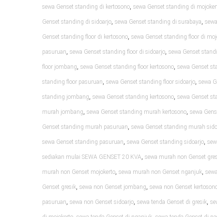
,
sewa Genset standing di kertosono
sewa Genset standing di mojoker
,
,
Genset standing di sidoarjo
sewa Genset standing di surabaya
sewa
,
Genset standing floor di kertosono
sewa Genset standing floor di moj
,
,
pasuruan
sewa Genset standing floor di sidoarjo
sewa Genset standi
,
,
floor jombang
sewa Genset standing floor kertosono
sewa Genset sta
,
,
standing floor pasuruan
sewa Genset standing floor sidoarjo
sewa G
,
,
standing jombang
sewa Genset standing kertosono
sewa Genset st
,
,
murah jombang
sewa Genset standing murah kertosono
sewa Gens
,
Genset standing murah pasuruan
sewa Genset standing murah sido
,
,
sewa Genset standing pasuruan
sewa Genset standing sidoarjo
sew
,
sediakan mulai SEWA GENSET 20 KVA
sewa murah non Genset gres
,
,
murah non Genset mojokerto
sewa murah non Genset nganjuk
sewa
,
,
Genset gresik
sewa non Genset jombang
sewa non Genset kertoson
,
,
,
pasuruan
sewa non Genset sidoarjo
sewa tenda Genset di gresik
se
,
,