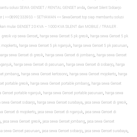
,
mbantu solusi SEWA GENSET / RENTAL GENSET anda
Genset Silent Sidoarjo
er | >>08992333933 – SETYAWAN << SewaGenset.top siap membantu solusi
an mulai GENSET 20 KVA – 1000 KVA SILENT dan MOBILE / TRAILER .
,
,
,
gresik vip sewa Genset
harga sewa Genset 5 pk gresik
harga sewa Genset 5 pk
,
,
,
 mojokerto
harga sewa Genset 5 pk nganjuk
harga sewa Genset 5 pk pasuruan
,
,
harga sewa Genset di gresik
harga sewa Genset di jombang
harga sewa Genset
,
,
,
nganjuk
harga sewa Genset di pasuruan
harga sewa Genset di sidoarjo
harga
,
,
,
set jombang
harga sewa Genset kertosono
harga sewa Genset mojokerto
harga
,
,
et portable gresik
harga sewa Genset portable jombang
harga sewa Genset
,
,
a Genset portable nganjuk
harga sewa Genset portable pasuruan
harga sewa
,
,
,
 sewa Genset sidoarjo
harga sewa Genset surabaya
jasa sewa Genset di gresik
,
,
wa Genset di mojokerto
jasa sewa Genset di nganjuk
jasa sewa Genset di
,
,
,
a
jasa sewa Genset gresik
jasa sewa Genset jombang
jasa sewa Genset
,
,
,
sa sewa Genset pasuruan
jasa sewa Genset sidoarjo
jasa sewa Genset surabaya