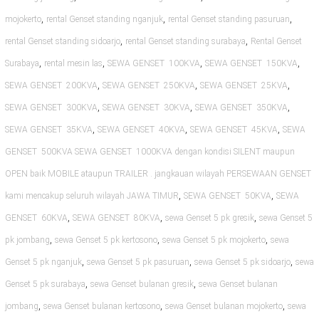
,
,
,
mojokerto
rental Genset standing nganjuk
rental Genset standing pasuruan
,
,
rental Genset standing sidoarjo
rental Genset standing surabaya
Rental Genset
,
,
,
,
Surabaya
rental mesin las
SEWA GENSET 100KVA
SEWA GENSET 150KVA
,
,
,
SEWA GENSET 200KVA
SEWA GENSET 250KVA
SEWA GENSET 25KVA
,
,
,
SEWA GENSET 300KVA
SEWA GENSET 30KVA
SEWA GENSET 350KVA
,
,
,
SEWA GENSET 35KVA
SEWA GENSET 40KVA
SEWA GENSET 45KVA
SEWA
GENSET 500KVA SEWA GENSET 1000KVA dengan kondisi SILENT maupun
OPEN baik MOBILE ataupun TRAILER . jangkauan wilayah PERSEWAAN GENSET
,
,
kami mencakup seluruh wilayah JAWA TIMUR
SEWA GENSET 50KVA
SEWA
,
,
,
GENSET 60KVA
SEWA GENSET 80KVA
sewa Genset 5 pk gresik
sewa Genset 5
,
,
,
pk jombang
sewa Genset 5 pk kertosono
sewa Genset 5 pk mojokerto
sewa
,
,
,
Genset 5 pk nganjuk
sewa Genset 5 pk pasuruan
sewa Genset 5 pk sidoarjo
sewa
,
,
Genset 5 pk surabaya
sewa Genset bulanan gresik
sewa Genset bulanan
,
,
,
jombang
sewa Genset bulanan kertosono
sewa Genset bulanan mojokerto
sewa