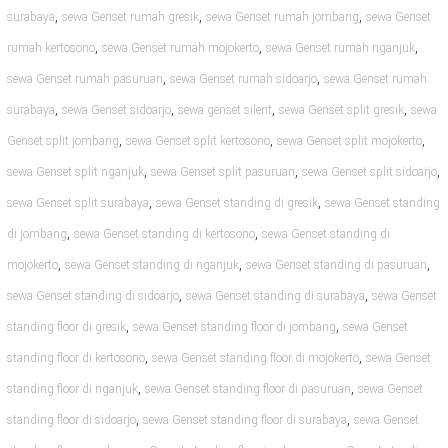
,
,
,
surabaya
sewa Genset rumah gresik
sewa Genset rumah jombang
sewa Genset
,
,
,
rumah kertosono
sewa Genset rumah mojokerto
sewa Genset rumah nganjuk
,
,
sewa Genset rumah pasuruan
sewa Genset rumah sidoarjo
sewa Genset rumah
,
,
,
,
surabaya
sewa Genset sidoarjo
sewa genset silent
sewa Genset split gresik
sewa
,
,
,
Genset split jombang
sewa Genset split kertosono
sewa Genset split mojokerto
,
,
,
sewa Genset split nganjuk
sewa Genset split pasuruan
sewa Genset split sidoarjo
,
,
sewa Genset split surabaya
sewa Genset standing di gresik
sewa Genset standing
,
,
di jombang
sewa Genset standing di kertosono
sewa Genset standing di
,
,
,
mojokerto
sewa Genset standing di nganjuk
sewa Genset standing di pasuruan
,
,
sewa Genset standing di sidoarjo
sewa Genset standing di surabaya
sewa Genset
,
,
standing floor di gresik
sewa Genset standing floor di jombang
sewa Genset
,
,
standing floor di kertosono
sewa Genset standing floor di mojokerto
sewa Genset
,
,
standing floor di nganjuk
sewa Genset standing floor di pasuruan
sewa Genset
,
,
standing floor di sidoarjo
sewa Genset standing floor di surabaya
sewa Genset