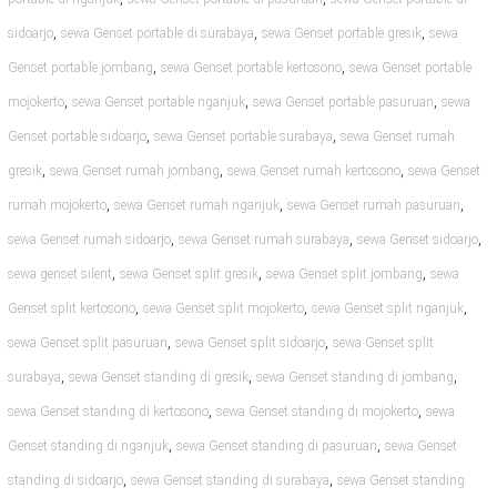
,
,
,
sidoarjo
sewa Genset portable di surabaya
sewa Genset portable gresik
sewa
,
,
Genset portable jombang
sewa Genset portable kertosono
sewa Genset portable
,
,
,
mojokerto
sewa Genset portable nganjuk
sewa Genset portable pasuruan
sewa
,
,
Genset portable sidoarjo
sewa Genset portable surabaya
sewa Genset rumah
,
,
,
gresik
sewa Genset rumah jombang
sewa Genset rumah kertosono
sewa Genset
,
,
,
rumah mojokerto
sewa Genset rumah nganjuk
sewa Genset rumah pasuruan
,
,
,
sewa Genset rumah sidoarjo
sewa Genset rumah surabaya
sewa Genset sidoarjo
,
,
,
sewa genset silent
sewa Genset split gresik
sewa Genset split jombang
sewa
,
,
,
Genset split kertosono
sewa Genset split mojokerto
sewa Genset split nganjuk
,
,
sewa Genset split pasuruan
sewa Genset split sidoarjo
sewa Genset split
,
,
,
surabaya
sewa Genset standing di gresik
sewa Genset standing di jombang
,
,
sewa Genset standing di kertosono
sewa Genset standing di mojokerto
sewa
,
,
Genset standing di nganjuk
sewa Genset standing di pasuruan
sewa Genset
,
,
standing di sidoarjo
sewa Genset standing di surabaya
sewa Genset standing