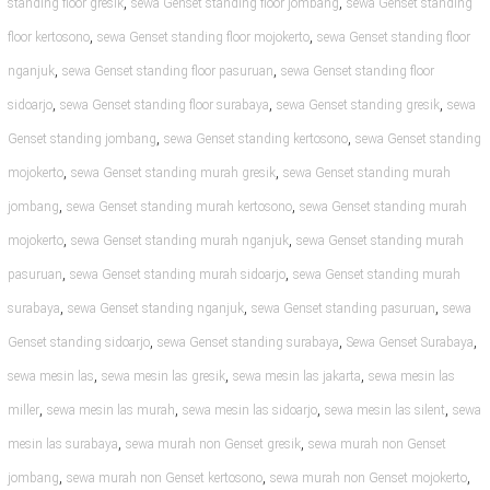
,
,
standing floor gresik
sewa Genset standing floor jombang
sewa Genset standing
,
,
floor kertosono
sewa Genset standing floor mojokerto
sewa Genset standing floor
,
,
nganjuk
sewa Genset standing floor pasuruan
sewa Genset standing floor
,
,
,
sidoarjo
sewa Genset standing floor surabaya
sewa Genset standing gresik
sewa
,
,
Genset standing jombang
sewa Genset standing kertosono
sewa Genset standing
,
,
mojokerto
sewa Genset standing murah gresik
sewa Genset standing murah
,
,
jombang
sewa Genset standing murah kertosono
sewa Genset standing murah
,
,
mojokerto
sewa Genset standing murah nganjuk
sewa Genset standing murah
,
,
pasuruan
sewa Genset standing murah sidoarjo
sewa Genset standing murah
,
,
,
surabaya
sewa Genset standing nganjuk
sewa Genset standing pasuruan
sewa
,
,
,
Genset standing sidoarjo
sewa Genset standing surabaya
Sewa Genset Surabaya
,
,
,
sewa mesin las
sewa mesin las gresik
sewa mesin las jakarta
sewa mesin las
,
,
,
,
miller
sewa mesin las murah
sewa mesin las sidoarjo
sewa mesin las silent
sewa
,
,
mesin las surabaya
sewa murah non Genset gresik
sewa murah non Genset
,
,
,
jombang
sewa murah non Genset kertosono
sewa murah non Genset mojokerto