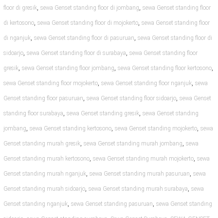
,
,
floor di gresik
sewa Genset standing floor di jombang
sewa Genset standing floor
,
,
di kertosono
sewa Genset standing floor di mojokerto
sewa Genset standing floor
,
,
di nganjuk
sewa Genset standing floor di pasuruan
sewa Genset standing floor di
,
,
sidoarjo
sewa Genset standing floor di surabaya
sewa Genset standing floor
,
,
,
gresik
sewa Genset standing floor jombang
sewa Genset standing floor kertosono
,
,
sewa Genset standing floor mojokerto
sewa Genset standing floor nganjuk
sewa
,
,
Genset standing floor pasuruan
sewa Genset standing floor sidoarjo
sewa Genset
,
,
standing floor surabaya
sewa Genset standing gresik
sewa Genset standing
,
,
,
jombang
sewa Genset standing kertosono
sewa Genset standing mojokerto
sewa
,
,
Genset standing murah gresik
sewa Genset standing murah jombang
sewa
,
,
Genset standing murah kertosono
sewa Genset standing murah mojokerto
sewa
,
,
Genset standing murah nganjuk
sewa Genset standing murah pasuruan
sewa
,
,
Genset standing murah sidoarjo
sewa Genset standing murah surabaya
sewa
,
,
Genset standing nganjuk
sewa Genset standing pasuruan
sewa Genset standing