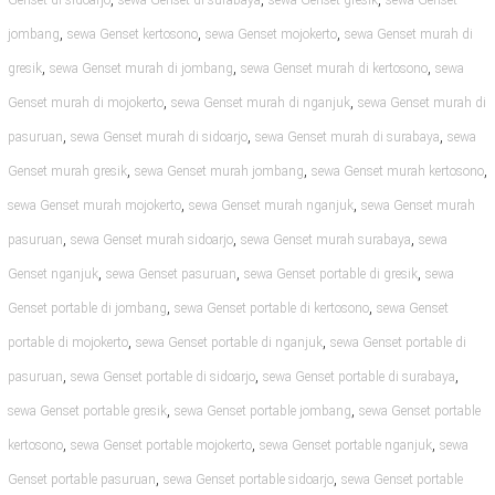
Genset di sidoarjo
sewa Genset di surabaya
sewa Genset gresik
sewa Genset
,
,
,
jombang
sewa Genset kertosono
sewa Genset mojokerto
sewa Genset murah di
,
,
,
gresik
sewa Genset murah di jombang
sewa Genset murah di kertosono
sewa
,
,
Genset murah di mojokerto
sewa Genset murah di nganjuk
sewa Genset murah di
,
,
,
pasuruan
sewa Genset murah di sidoarjo
sewa Genset murah di surabaya
sewa
,
,
,
Genset murah gresik
sewa Genset murah jombang
sewa Genset murah kertosono
,
,
sewa Genset murah mojokerto
sewa Genset murah nganjuk
sewa Genset murah
,
,
,
pasuruan
sewa Genset murah sidoarjo
sewa Genset murah surabaya
sewa
,
,
,
Genset nganjuk
sewa Genset pasuruan
sewa Genset portable di gresik
sewa
,
,
Genset portable di jombang
sewa Genset portable di kertosono
sewa Genset
,
,
portable di mojokerto
sewa Genset portable di nganjuk
sewa Genset portable di
,
,
,
pasuruan
sewa Genset portable di sidoarjo
sewa Genset portable di surabaya
,
,
sewa Genset portable gresik
sewa Genset portable jombang
sewa Genset portable
,
,
,
kertosono
sewa Genset portable mojokerto
sewa Genset portable nganjuk
sewa
,
,
Genset portable pasuruan
sewa Genset portable sidoarjo
sewa Genset portable