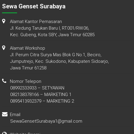
Sewa Genset Surabaya
Alamat Kantor Pemasaran
Jl. Kedung Tarukan Baru I, RT.001/RW.06,
Kec. Gubeng, Kota SBY, Jawa Timur 60285
Alamat Workshop
Jl. Perum Citra Surya Mas Blok G No.1, Beciro,
Jumputrejo, Kec. Sukodono, Kabupaten Sidoarjo,
Jawa Timur 61258
Nomor Telepon
08992333933 – SETYAWAN
082138378166 – MARKETING 1
0895413932379 – MARKETING 2
Email
SewaGensetSurabaya1@gmail.com