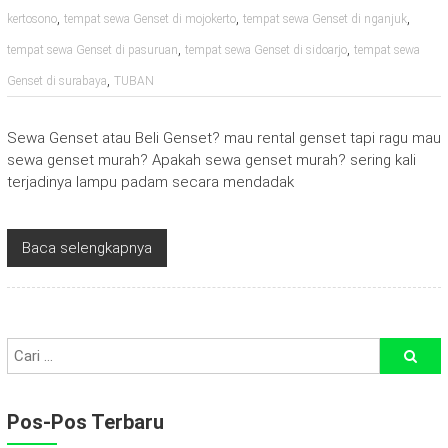
,
,
,
kertosono
tempat sewa Genset di mojokerto
tempat sewa Genset di nganjuk
,
,
tempat sewa Genset di pasuruan
tempat sewa Genset di sidoarjo
tempat sewa
,
Genset di surabaya
TUBAN
Sewa Genset atau Beli Genset? mau rental genset tapi ragu mau
sewa genset murah? Apakah sewa genset murah? sering kali
terjadinya lampu padam secara mendadak
Baca selengkapnya
Pos-Pos Terbaru