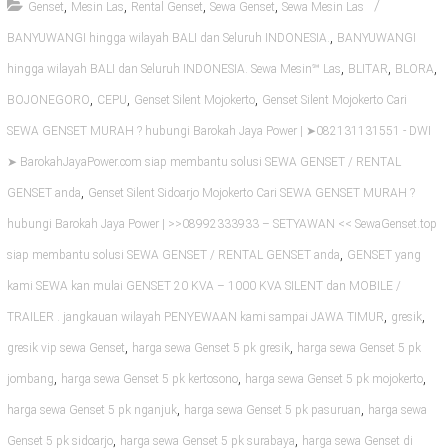
,
,
,
,
Genset
Mesin Las
Rental Genset
Sewa Genset
Sewa Mesin Las
,
BANYUWANGI hingga wilayah BALI dan Seluruh INDONESIA.
BANYUWANGI
,
,
,
hingga wilayah BALI dan Seluruh INDONESIA. Sewa Mesin℠ Las
BLITAR
BLORA
,
,
,
BOJONEGORO
CEPU
Genset Silent Mojokerto
Genset Silent Mojokerto Cari
SEWA GENSET MURAH ? hubungi Barokah Jaya Power | ➤082131131551 - DWI
➤ BarokahJayaPower.com siap membantu solusi SEWA GENSET / RENTAL
,
GENSET anda
Genset Silent Sidoarjo Mojokerto Cari SEWA GENSET MURAH ?
hubungi Barokah Jaya Power | >>08992333933 – SETYAWAN << SewaGenset.top
,
siap membantu solusi SEWA GENSET / RENTAL GENSET anda
GENSET yang
kami SEWA kan mulai GENSET 20 KVA – 1000 KVA SILENT dan MOBILE /
,
,
TRAILER . jangkauan wilayah PENYEWAAN kami sampai JAWA TIMUR
gresik
,
,
gresik vip sewa Genset
harga sewa Genset 5 pk gresik
harga sewa Genset 5 pk
,
,
,
jombang
harga sewa Genset 5 pk kertosono
harga sewa Genset 5 pk mojokerto
,
,
harga sewa Genset 5 pk nganjuk
harga sewa Genset 5 pk pasuruan
harga sewa
,
,
Genset 5 pk sidoarjo
harga sewa Genset 5 pk surabaya
harga sewa Genset di