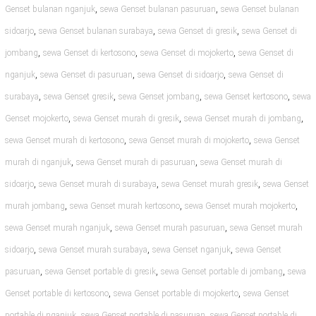
,
,
Genset bulanan nganjuk
sewa Genset bulanan pasuruan
sewa Genset bulanan
,
,
,
sidoarjo
sewa Genset bulanan surabaya
sewa Genset di gresik
sewa Genset di
,
,
,
jombang
sewa Genset di kertosono
sewa Genset di mojokerto
sewa Genset di
,
,
,
nganjuk
sewa Genset di pasuruan
sewa Genset di sidoarjo
sewa Genset di
,
,
,
,
surabaya
sewa Genset gresik
sewa Genset jombang
sewa Genset kertosono
sewa
,
,
,
Genset mojokerto
sewa Genset murah di gresik
sewa Genset murah di jombang
,
,
sewa Genset murah di kertosono
sewa Genset murah di mojokerto
sewa Genset
,
,
murah di nganjuk
sewa Genset murah di pasuruan
sewa Genset murah di
,
,
,
sidoarjo
sewa Genset murah di surabaya
sewa Genset murah gresik
sewa Genset
,
,
,
murah jombang
sewa Genset murah kertosono
sewa Genset murah mojokerto
,
,
sewa Genset murah nganjuk
sewa Genset murah pasuruan
sewa Genset murah
,
,
,
sidoarjo
sewa Genset murah surabaya
sewa Genset nganjuk
sewa Genset
,
,
,
pasuruan
sewa Genset portable di gresik
sewa Genset portable di jombang
sewa
,
,
Genset portable di kertosono
sewa Genset portable di mojokerto
sewa Genset
,
,
portable di nganjuk
sewa Genset portable di pasuruan
sewa Genset portable di