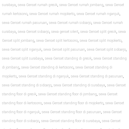
,
,
,
surabaya
sewa Genset rumah gresik
sewa Genset rumah jombang
sewa Genset
,
,
,
rumah kertosono
sewa Genset rumah mojokerto
sewa Genset rumah nganjuk
,
,
sewa Genset rumah pasuruan
sewa Genset rumah sidoarjo
sewa Genset rumah
,
,
,
,
surabaya
sewa Genset sidoarjo
sewa genset silent
sewa Genset split gresik
sewa
,
,
,
Genset split jombang
sewa Genset split kertosono
sewa Genset split mojokerto
,
,
,
sewa Genset split nganjuk
sewa Genset split pasuruan
sewa Genset split sidoarjo
,
,
sewa Genset split surabaya
sewa Genset standing di gresik
sewa Genset standing
,
,
di jombang
sewa Genset standing di kertosono
sewa Genset standing di
,
,
,
mojokerto
sewa Genset standing di nganjuk
sewa Genset standing di pasuruan
,
,
sewa Genset standing di sidoarjo
sewa Genset standing di surabaya
sewa Genset
,
,
standing floor di gresik
sewa Genset standing floor di jombang
sewa Genset
,
,
standing floor di kertosono
sewa Genset standing floor di mojokerto
sewa Genset
,
,
standing floor di nganjuk
sewa Genset standing floor di pasuruan
sewa Genset
,
,
standing floor di sidoarjo
sewa Genset standing floor di surabaya
sewa Genset