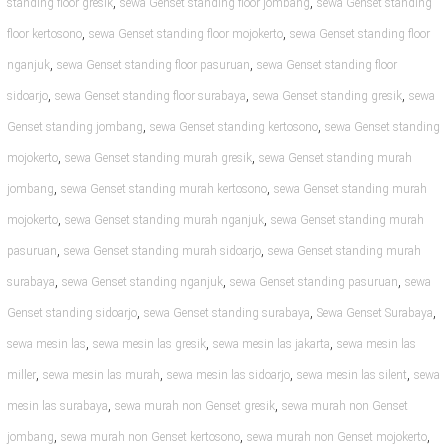
,
,
standing floor gresik
sewa Genset standing floor jombang
sewa Genset standing
,
,
floor kertosono
sewa Genset standing floor mojokerto
sewa Genset standing floor
,
,
nganjuk
sewa Genset standing floor pasuruan
sewa Genset standing floor
,
,
,
sidoarjo
sewa Genset standing floor surabaya
sewa Genset standing gresik
sewa
,
,
Genset standing jombang
sewa Genset standing kertosono
sewa Genset standing
,
,
mojokerto
sewa Genset standing murah gresik
sewa Genset standing murah
,
,
jombang
sewa Genset standing murah kertosono
sewa Genset standing murah
,
,
mojokerto
sewa Genset standing murah nganjuk
sewa Genset standing murah
,
,
pasuruan
sewa Genset standing murah sidoarjo
sewa Genset standing murah
,
,
,
surabaya
sewa Genset standing nganjuk
sewa Genset standing pasuruan
sewa
,
,
,
Genset standing sidoarjo
sewa Genset standing surabaya
Sewa Genset Surabaya
,
,
,
sewa mesin las
sewa mesin las gresik
sewa mesin las jakarta
sewa mesin las
,
,
,
,
miller
sewa mesin las murah
sewa mesin las sidoarjo
sewa mesin las silent
sewa
,
,
mesin las surabaya
sewa murah non Genset gresik
sewa murah non Genset
,
,
,
jombang
sewa murah non Genset kertosono
sewa murah non Genset mojokerto