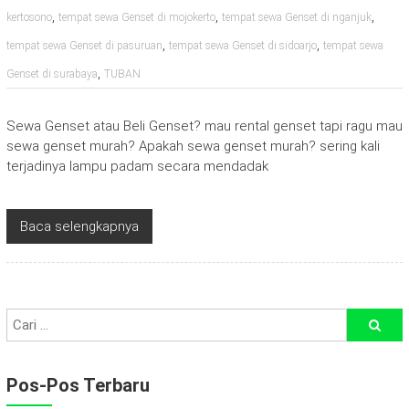
,
,
,
kertosono
tempat sewa Genset di mojokerto
tempat sewa Genset di nganjuk
,
,
tempat sewa Genset di pasuruan
tempat sewa Genset di sidoarjo
tempat sewa
,
Genset di surabaya
TUBAN
Sewa Genset atau Beli Genset? mau rental genset tapi ragu mau
sewa genset murah? Apakah sewa genset murah? sering kali
terjadinya lampu padam secara mendadak
Baca selengkapnya
Pos-Pos Terbaru