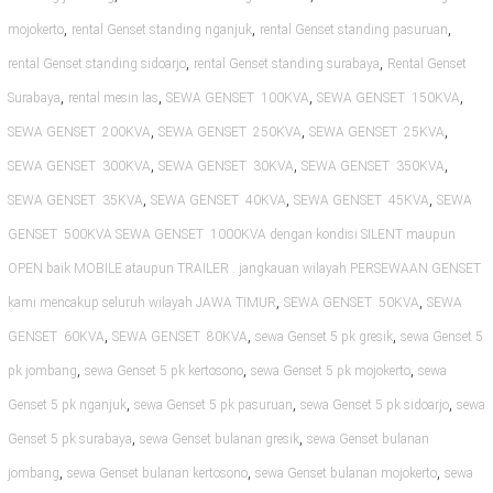
,
,
,
mojokerto
rental Genset standing nganjuk
rental Genset standing pasuruan
,
,
rental Genset standing sidoarjo
rental Genset standing surabaya
Rental Genset
,
,
,
,
Surabaya
rental mesin las
SEWA GENSET 100KVA
SEWA GENSET 150KVA
,
,
,
SEWA GENSET 200KVA
SEWA GENSET 250KVA
SEWA GENSET 25KVA
,
,
,
SEWA GENSET 300KVA
SEWA GENSET 30KVA
SEWA GENSET 350KVA
,
,
,
SEWA GENSET 35KVA
SEWA GENSET 40KVA
SEWA GENSET 45KVA
SEWA
GENSET 500KVA SEWA GENSET 1000KVA dengan kondisi SILENT maupun
OPEN baik MOBILE ataupun TRAILER . jangkauan wilayah PERSEWAAN GENSET
,
,
kami mencakup seluruh wilayah JAWA TIMUR
SEWA GENSET 50KVA
SEWA
,
,
,
GENSET 60KVA
SEWA GENSET 80KVA
sewa Genset 5 pk gresik
sewa Genset 5
,
,
,
pk jombang
sewa Genset 5 pk kertosono
sewa Genset 5 pk mojokerto
sewa
,
,
,
Genset 5 pk nganjuk
sewa Genset 5 pk pasuruan
sewa Genset 5 pk sidoarjo
sewa
,
,
Genset 5 pk surabaya
sewa Genset bulanan gresik
sewa Genset bulanan
,
,
,
jombang
sewa Genset bulanan kertosono
sewa Genset bulanan mojokerto
sewa