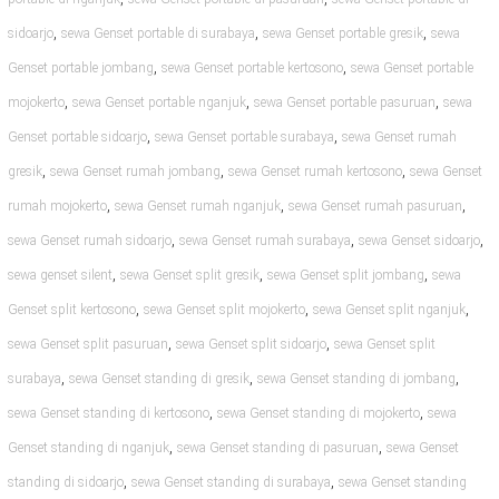
,
,
,
sidoarjo
sewa Genset portable di surabaya
sewa Genset portable gresik
sewa
,
,
Genset portable jombang
sewa Genset portable kertosono
sewa Genset portable
,
,
,
mojokerto
sewa Genset portable nganjuk
sewa Genset portable pasuruan
sewa
,
,
Genset portable sidoarjo
sewa Genset portable surabaya
sewa Genset rumah
,
,
,
gresik
sewa Genset rumah jombang
sewa Genset rumah kertosono
sewa Genset
,
,
,
rumah mojokerto
sewa Genset rumah nganjuk
sewa Genset rumah pasuruan
,
,
,
sewa Genset rumah sidoarjo
sewa Genset rumah surabaya
sewa Genset sidoarjo
,
,
,
sewa genset silent
sewa Genset split gresik
sewa Genset split jombang
sewa
,
,
,
Genset split kertosono
sewa Genset split mojokerto
sewa Genset split nganjuk
,
,
sewa Genset split pasuruan
sewa Genset split sidoarjo
sewa Genset split
,
,
,
surabaya
sewa Genset standing di gresik
sewa Genset standing di jombang
,
,
sewa Genset standing di kertosono
sewa Genset standing di mojokerto
sewa
,
,
Genset standing di nganjuk
sewa Genset standing di pasuruan
sewa Genset
,
,
standing di sidoarjo
sewa Genset standing di surabaya
sewa Genset standing