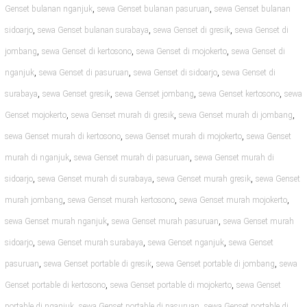
,
,
Genset bulanan nganjuk
sewa Genset bulanan pasuruan
sewa Genset bulanan
,
,
,
sidoarjo
sewa Genset bulanan surabaya
sewa Genset di gresik
sewa Genset di
,
,
,
jombang
sewa Genset di kertosono
sewa Genset di mojokerto
sewa Genset di
,
,
,
nganjuk
sewa Genset di pasuruan
sewa Genset di sidoarjo
sewa Genset di
,
,
,
,
surabaya
sewa Genset gresik
sewa Genset jombang
sewa Genset kertosono
sewa
,
,
,
Genset mojokerto
sewa Genset murah di gresik
sewa Genset murah di jombang
,
,
sewa Genset murah di kertosono
sewa Genset murah di mojokerto
sewa Genset
,
,
murah di nganjuk
sewa Genset murah di pasuruan
sewa Genset murah di
,
,
,
sidoarjo
sewa Genset murah di surabaya
sewa Genset murah gresik
sewa Genset
,
,
,
murah jombang
sewa Genset murah kertosono
sewa Genset murah mojokerto
,
,
sewa Genset murah nganjuk
sewa Genset murah pasuruan
sewa Genset murah
,
,
,
sidoarjo
sewa Genset murah surabaya
sewa Genset nganjuk
sewa Genset
,
,
,
pasuruan
sewa Genset portable di gresik
sewa Genset portable di jombang
sewa
,
,
Genset portable di kertosono
sewa Genset portable di mojokerto
sewa Genset
,
,
portable di nganjuk
sewa Genset portable di pasuruan
sewa Genset portable di