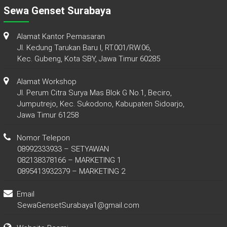
Sewa Genset Surabaya
Alamat Kantor Pemasaran
Jl. Kedung Tarukan Baru I, RT.001/RW.06,
Kec. Gubeng, Kota SBY, Jawa Timur 60285
Alamat Workshop
Jl. Perum Citra Surya Mas Blok G No.1, Beciro,
Jumputrejo, Kec. Sukodono, Kabupaten Sidoarjo,
Jawa Timur 61258
Nomor Telepon
08992333933 – SETYAWAN
082138378166 – MARKETING 1
0895413932379 – MARKETING 2
Email
SewaGensetSurabaya1@gmail.com