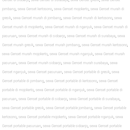
Genset di sidoarjo
sewa Genset di surabaya
sewa Genset gresik
sewa Genset
,
,
,
jombang
sewa Genset kertosono
sewa Genset mojokerto
sewa Genset murah di
,
,
,
gresik
sewa Genset murah di jombang
sewa Genset murah di kertosono
sewa
,
,
Genset murah di mojokerto
sewa Genset murah di nganjuk
sewa Genset murah di
,
,
,
pasuruan
sewa Genset murah di sidoarjo
sewa Genset murah di surabaya
sewa
,
,
,
Genset murah gresik
sewa Genset murah jombang
sewa Genset murah kertosono
,
,
sewa Genset murah mojokerto
sewa Genset murah nganjuk
sewa Genset murah
,
,
,
pasuruan
sewa Genset murah sidoarjo
sewa Genset murah surabaya
sewa
,
,
,
Genset nganjuk
sewa Genset pasuruan
sewa Genset portable di gresik
sewa
,
,
Genset portable di jombang
sewa Genset portable di kertosono
sewa Genset
,
,
portable di mojokerto
sewa Genset portable di nganjuk
sewa Genset portable di
,
,
,
pasuruan
sewa Genset portable di sidoarjo
sewa Genset portable di surabaya
,
,
sewa Genset portable gresik
sewa Genset portable jombang
sewa Genset portable
,
,
,
kertosono
sewa Genset portable mojokerto
sewa Genset portable nganjuk
sewa
,
,
Genset portable pasuruan
sewa Genset portable sidoarjo
sewa Genset portable