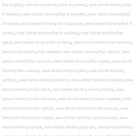
,
,
floor di gresik
sewa Genset standing floor di jombang
sewa Genset standing floor
,
,
di kertosono
sewa Genset standing floor di mojokerto
sewa Genset standing floor
,
,
di nganjuk
sewa Genset standing floor di pasuruan
sewa Genset standing floor di
,
,
sidoarjo
sewa Genset standing floor di surabaya
sewa Genset standing floor
,
,
,
gresik
sewa Genset standing floor jombang
sewa Genset standing floor kertosono
,
,
sewa Genset standing floor mojokerto
sewa Genset standing floor nganjuk
sewa
,
,
Genset standing floor pasuruan
sewa Genset standing floor sidoarjo
sewa Genset
,
,
standing floor surabaya
sewa Genset standing gresik
sewa Genset standing
,
,
,
jombang
sewa Genset standing kertosono
sewa Genset standing mojokerto
sewa
,
,
Genset standing murah gresik
sewa Genset standing murah jombang
sewa
,
,
Genset standing murah kertosono
sewa Genset standing murah mojokerto
sewa
,
,
Genset standing murah nganjuk
sewa Genset standing murah pasuruan
sewa
,
,
Genset standing murah sidoarjo
sewa Genset standing murah surabaya
sewa
,
,
Genset standing nganjuk
sewa Genset standing pasuruan
sewa Genset standing