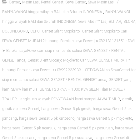
,
,
,
,
Genset
Mesin Las
Rental Genset
Sewa Genset
Sewa Mesin Las
,
BANYUWANGI hingga wilayah BALI dan Seluruh INDONESIA.
BANYUWANGI
,
,
,
hingga wilayah BALI dan Seluruh INDONESIA. Sewa Mesin℠ Las
BLITAR
BLORA
,
,
,
BOJONEGORO
CEPU
Genset Silent Mojokerto
Genset Silent Mojokerto Cari
SEWA GENSET MURAH ? hubungi Barokah Jaya Power | ➤082131131551 - DWI
➤ BarokahJayaPower.com siap membantu solusi SEWA GENSET / RENTAL
,
GENSET anda
Genset Silent Sidoarjo Mojokerto Cari SEWA GENSET MURAH ?
hubungi Barokah Jaya Power | >>08992333933 – SETYAWAN << SewaGenset.top
,
siap membantu solusi SEWA GENSET / RENTAL GENSET anda
GENSET yang
kami SEWA kan mulai GENSET 20 KVA – 1000 KVA SILENT dan MOBILE /
,
,
TRAILER . jangkauan wilayah PENYEWAAN kami sampai JAWA TIMUR
gresik
,
,
gresik vip sewa Genset
harga sewa Genset 5 pk gresik
harga sewa Genset 5 pk
,
,
,
jombang
harga sewa Genset 5 pk kertosono
harga sewa Genset 5 pk mojokerto
,
,
harga sewa Genset 5 pk nganjuk
harga sewa Genset 5 pk pasuruan
harga sewa
,
,
Genset 5 pk sidoarjo
harga sewa Genset 5 pk surabaya
harga sewa Genset di