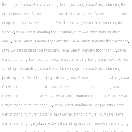
,
,
floor di gresik
sewa Genset standing floor di jombang
sewa Genset standing floor
,
,
di kertosono
sewa Genset standing floor di mojokerto
sewa Genset standing floor
,
,
di nganjuk
sewa Genset standing floor di pasuruan
sewa Genset standing floor di
,
,
sidoarjo
sewa Genset standing floor di surabaya
sewa Genset standing floor
,
,
,
gresik
sewa Genset standing floor jombang
sewa Genset standing floor kertosono
,
,
sewa Genset standing floor mojokerto
sewa Genset standing floor nganjuk
sewa
,
,
Genset standing floor pasuruan
sewa Genset standing floor sidoarjo
sewa Genset
,
,
standing floor surabaya
sewa Genset standing gresik
sewa Genset standing
,
,
,
jombang
sewa Genset standing kertosono
sewa Genset standing mojokerto
sewa
,
,
Genset standing murah gresik
sewa Genset standing murah jombang
sewa
,
,
Genset standing murah kertosono
sewa Genset standing murah mojokerto
sewa
,
,
Genset standing murah nganjuk
sewa Genset standing murah pasuruan
sewa
,
,
Genset standing murah sidoarjo
sewa Genset standing murah surabaya
sewa
,
,
Genset standing nganjuk
sewa Genset standing pasuruan
sewa Genset standing