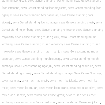
,
,
standing floor gresik
sewa Genset standing floor jombang
sewa Genset standing
,
,
floor kertosono
sewa Genset standing floor mojokerto
sewa Genset standing floor
,
,
nganjuk
sewa Genset standing floor pasuruan
sewa Genset standing floor
,
,
,
sidoarjo
sewa Genset standing floor surabaya
sewa Genset standing gresik
sewa
,
,
Genset standing jombang
sewa Genset standing kertosono
sewa Genset standing
,
,
mojokerto
sewa Genset standing murah gresik
sewa Genset standing murah
,
,
jombang
sewa Genset standing murah kertosono
sewa Genset standing murah
,
,
mojokerto
sewa Genset standing murah nganjuk
sewa Genset standing murah
,
,
pasuruan
sewa Genset standing murah sidoarjo
sewa Genset standing murah
,
,
,
surabaya
sewa Genset standing nganjuk
sewa Genset standing pasuruan
sewa
,
,
,
Genset standing sidoarjo
sewa Genset standing surabaya
Sewa Genset Surabaya
,
,
,
sewa mesin las
sewa mesin las gresik
sewa mesin las jakarta
sewa mesin las
,
,
,
,
miller
sewa mesin las murah
sewa mesin las sidoarjo
sewa mesin las silent
sewa
,
,
mesin las surabaya
sewa murah non Genset gresik
sewa murah non Genset
,
,
,
jombang
sewa murah non Genset kertosono
sewa murah non Genset mojokerto