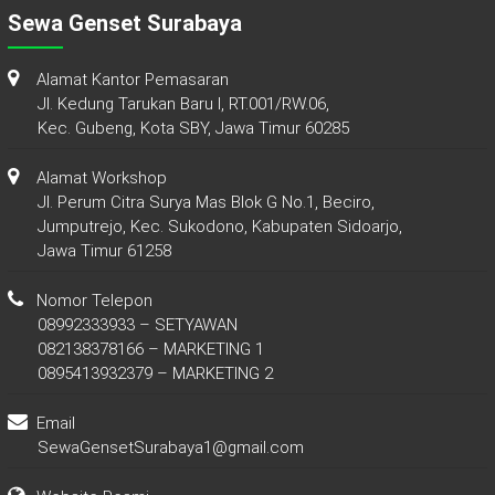
Sewa Genset Surabaya
Alamat Kantor Pemasaran
Jl. Kedung Tarukan Baru I, RT.001/RW.06,
Kec. Gubeng, Kota SBY, Jawa Timur 60285
Alamat Workshop
Jl. Perum Citra Surya Mas Blok G No.1, Beciro,
Jumputrejo, Kec. Sukodono, Kabupaten Sidoarjo,
Jawa Timur 61258
Nomor Telepon
08992333933 – SETYAWAN
082138378166 – MARKETING 1
0895413932379 – MARKETING 2
Email
SewaGensetSurabaya1@gmail.com