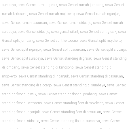
,
,
,
surabaya
sewa Genset rumah gresik
sewa Genset rumah jombang
sewa Genset
,
,
,
rumah kertosono
sewa Genset rumah mojokerto
sewa Genset rumah nganjuk
,
,
sewa Genset rumah pasuruan
sewa Genset rumah sidoarjo
sewa Genset rumah
,
,
,
,
surabaya
sewa Genset sidoarjo
sewa genset silent
sewa Genset split gresik
sewa
,
,
,
Genset split jombang
sewa Genset split kertosono
sewa Genset split mojokerto
,
,
,
sewa Genset split nganjuk
sewa Genset split pasuruan
sewa Genset split sidoarjo
,
,
sewa Genset split surabaya
sewa Genset standing di gresik
sewa Genset standing
,
,
di jombang
sewa Genset standing di kertosono
sewa Genset standing di
,
,
,
mojokerto
sewa Genset standing di nganjuk
sewa Genset standing di pasuruan
,
,
sewa Genset standing di sidoarjo
sewa Genset standing di surabaya
sewa Genset
,
,
standing floor di gresik
sewa Genset standing floor di jombang
sewa Genset
,
,
standing floor di kertosono
sewa Genset standing floor di mojokerto
sewa Genset
,
,
standing floor di nganjuk
sewa Genset standing floor di pasuruan
sewa Genset
,
,
standing floor di sidoarjo
sewa Genset standing floor di surabaya
sewa Genset