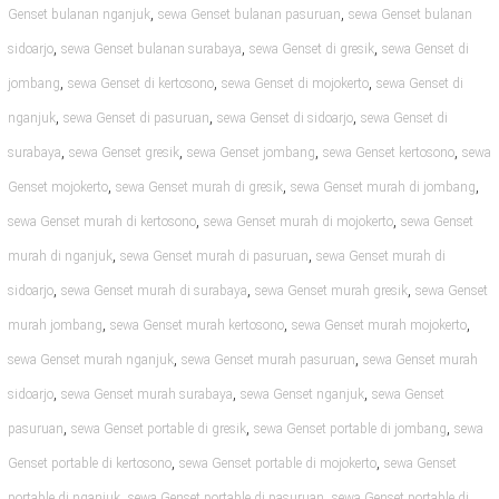
,
,
Genset bulanan nganjuk
sewa Genset bulanan pasuruan
sewa Genset bulanan
,
,
,
sidoarjo
sewa Genset bulanan surabaya
sewa Genset di gresik
sewa Genset di
,
,
,
jombang
sewa Genset di kertosono
sewa Genset di mojokerto
sewa Genset di
,
,
,
nganjuk
sewa Genset di pasuruan
sewa Genset di sidoarjo
sewa Genset di
,
,
,
,
surabaya
sewa Genset gresik
sewa Genset jombang
sewa Genset kertosono
sewa
,
,
,
Genset mojokerto
sewa Genset murah di gresik
sewa Genset murah di jombang
,
,
sewa Genset murah di kertosono
sewa Genset murah di mojokerto
sewa Genset
,
,
murah di nganjuk
sewa Genset murah di pasuruan
sewa Genset murah di
,
,
,
sidoarjo
sewa Genset murah di surabaya
sewa Genset murah gresik
sewa Genset
,
,
,
murah jombang
sewa Genset murah kertosono
sewa Genset murah mojokerto
,
,
sewa Genset murah nganjuk
sewa Genset murah pasuruan
sewa Genset murah
,
,
,
sidoarjo
sewa Genset murah surabaya
sewa Genset nganjuk
sewa Genset
,
,
,
pasuruan
sewa Genset portable di gresik
sewa Genset portable di jombang
sewa
,
,
Genset portable di kertosono
sewa Genset portable di mojokerto
sewa Genset
,
,
portable di nganjuk
sewa Genset portable di pasuruan
sewa Genset portable di