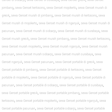
Genset di sidoarjo
sewa Genset di surabaya
sewa Genset gresik
sewa Genset
,
,
,
jombang
sewa Genset kertosono
sewa Genset mojokerto
sewa Genset murah di
,
,
,
gresik
sewa Genset murah di jombang
sewa Genset murah di kertosono
sewa
,
,
Genset murah di mojokerto
sewa Genset murah di nganjuk
sewa Genset murah di
,
,
,
pasuruan
sewa Genset murah di sidoarjo
sewa Genset murah di surabaya
sewa
,
,
,
Genset murah gresik
sewa Genset murah jombang
sewa Genset murah kertosono
,
,
sewa Genset murah mojokerto
sewa Genset murah nganjuk
sewa Genset murah
,
,
,
pasuruan
sewa Genset murah sidoarjo
sewa Genset murah surabaya
sewa
,
,
,
Genset nganjuk
sewa Genset pasuruan
sewa Genset portable di gresik
sewa
,
,
Genset portable di jombang
sewa Genset portable di kertosono
sewa Genset
,
,
portable di mojokerto
sewa Genset portable di nganjuk
sewa Genset portable di
,
,
,
pasuruan
sewa Genset portable di sidoarjo
sewa Genset portable di surabaya
,
,
sewa Genset portable gresik
sewa Genset portable jombang
sewa Genset portable
,
,
,
kertosono
sewa Genset portable mojokerto
sewa Genset portable nganjuk
sewa
,
,
Genset portable pasuruan
sewa Genset portable sidoarjo
sewa Genset portable