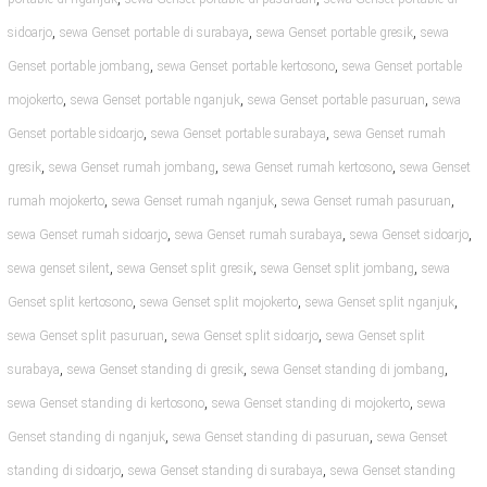
,
,
,
sidoarjo
sewa Genset portable di surabaya
sewa Genset portable gresik
sewa
,
,
Genset portable jombang
sewa Genset portable kertosono
sewa Genset portable
,
,
,
mojokerto
sewa Genset portable nganjuk
sewa Genset portable pasuruan
sewa
,
,
Genset portable sidoarjo
sewa Genset portable surabaya
sewa Genset rumah
,
,
,
gresik
sewa Genset rumah jombang
sewa Genset rumah kertosono
sewa Genset
,
,
,
rumah mojokerto
sewa Genset rumah nganjuk
sewa Genset rumah pasuruan
,
,
,
sewa Genset rumah sidoarjo
sewa Genset rumah surabaya
sewa Genset sidoarjo
,
,
,
sewa genset silent
sewa Genset split gresik
sewa Genset split jombang
sewa
,
,
,
Genset split kertosono
sewa Genset split mojokerto
sewa Genset split nganjuk
,
,
sewa Genset split pasuruan
sewa Genset split sidoarjo
sewa Genset split
,
,
,
surabaya
sewa Genset standing di gresik
sewa Genset standing di jombang
,
,
sewa Genset standing di kertosono
sewa Genset standing di mojokerto
sewa
,
,
Genset standing di nganjuk
sewa Genset standing di pasuruan
sewa Genset
,
,
standing di sidoarjo
sewa Genset standing di surabaya
sewa Genset standing