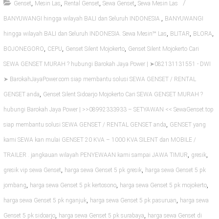
,
,
,
,
Genset
Mesin Las
Rental Genset
Sewa Genset
Sewa Mesin Las
,
BANYUWANGI hingga wilayah BALI dan Seluruh INDONESIA.
BANYUWANGI
,
,
,
hingga wilayah BALI dan Seluruh INDONESIA. Sewa Mesin℠ Las
BLITAR
BLORA
,
,
,
BOJONEGORO
CEPU
Genset Silent Mojokerto
Genset Silent Mojokerto Cari
SEWA GENSET MURAH ? hubungi Barokah Jaya Power | ➤082131131551 - DWI
➤ BarokahJayaPower.com siap membantu solusi SEWA GENSET / RENTAL
,
GENSET anda
Genset Silent Sidoarjo Mojokerto Cari SEWA GENSET MURAH ?
hubungi Barokah Jaya Power | >>08992333933 – SETYAWAN << SewaGenset.top
,
siap membantu solusi SEWA GENSET / RENTAL GENSET anda
GENSET yang
kami SEWA kan mulai GENSET 20 KVA – 1000 KVA SILENT dan MOBILE /
,
,
TRAILER . jangkauan wilayah PENYEWAAN kami sampai JAWA TIMUR
gresik
,
,
gresik vip sewa Genset
harga sewa Genset 5 pk gresik
harga sewa Genset 5 pk
,
,
,
jombang
harga sewa Genset 5 pk kertosono
harga sewa Genset 5 pk mojokerto
,
,
harga sewa Genset 5 pk nganjuk
harga sewa Genset 5 pk pasuruan
harga sewa
,
,
Genset 5 pk sidoarjo
harga sewa Genset 5 pk surabaya
harga sewa Genset di