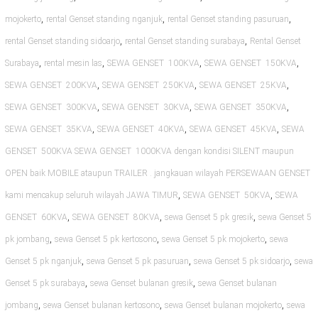
,
,
,
mojokerto
rental Genset standing nganjuk
rental Genset standing pasuruan
,
,
rental Genset standing sidoarjo
rental Genset standing surabaya
Rental Genset
,
,
,
,
Surabaya
rental mesin las
SEWA GENSET 100KVA
SEWA GENSET 150KVA
,
,
,
SEWA GENSET 200KVA
SEWA GENSET 250KVA
SEWA GENSET 25KVA
,
,
,
SEWA GENSET 300KVA
SEWA GENSET 30KVA
SEWA GENSET 350KVA
,
,
,
SEWA GENSET 35KVA
SEWA GENSET 40KVA
SEWA GENSET 45KVA
SEWA
GENSET 500KVA SEWA GENSET 1000KVA dengan kondisi SILENT maupun
OPEN baik MOBILE ataupun TRAILER . jangkauan wilayah PERSEWAAN GENSET
,
,
kami mencakup seluruh wilayah JAWA TIMUR
SEWA GENSET 50KVA
SEWA
,
,
,
GENSET 60KVA
SEWA GENSET 80KVA
sewa Genset 5 pk gresik
sewa Genset 5
,
,
,
pk jombang
sewa Genset 5 pk kertosono
sewa Genset 5 pk mojokerto
sewa
,
,
,
Genset 5 pk nganjuk
sewa Genset 5 pk pasuruan
sewa Genset 5 pk sidoarjo
sewa
,
,
Genset 5 pk surabaya
sewa Genset bulanan gresik
sewa Genset bulanan
,
,
,
jombang
sewa Genset bulanan kertosono
sewa Genset bulanan mojokerto
sewa