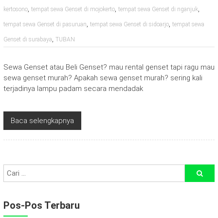
,
,
,
kertosono
tempat sewa Genset di mojokerto
tempat sewa Genset di nganjuk
,
,
tempat sewa Genset di pasuruan
tempat sewa Genset di sidoarjo
tempat sewa
,
Genset di surabaya
TUBAN
Sewa Genset atau Beli Genset? mau rental genset tapi ragu mau
sewa genset murah? Apakah sewa genset murah? sering kali
terjadinya lampu padam secara mendadak
Baca selengkapnya
Pos-Pos Terbaru