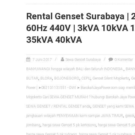
Rental Genset Surabaya |
60Hz 440V | 3kVA 10kVA 
35kVA 40kVA
7 Juni 2017
Sewa Genset Surabaya
0 Komentar
,
BANYUWANGI hingga wilayah BALI dan Seluruh INDONESIA.
BANYU
,
,
,
,
,
BLITAR
BLORA
BOJONEGORO
CEPU
Genset Silent Mojokerto
Ge
Power | ➤082131131551 - DWI ➤ BarokahJayaPower.com siap me
Mojokerto Cari SEWA GENSET MURAH ? hubungi Barokah Jaya Pow
,
SEWA GENSET / RENTAL GENSET anda
GENSET yang kami SEWA k
,
jangkauan wilayah PENYEWAAN kami sampai JAWA TIMUR
gresik
,
,
jombang
harga sewa Genset 5 pk kertosono
harga sewa Genset 5 pk
,
,
harga sewa Genset 5 pk sidoarjo
harga sewa Genset 5 pk surabaya