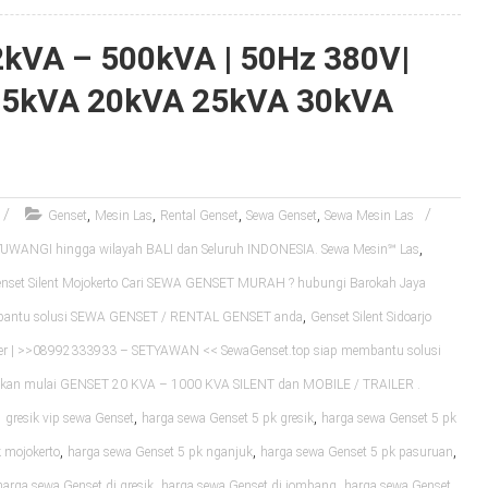
 2kVA – 500kVA | 50Hz 380V|
15kVA 20kVA 25kVA 30kVA
,
,
,
,
Genset
Mesin Las
Rental Genset
Sewa Genset
Sewa Mesin Las
,
WANGI hingga wilayah BALI dan Seluruh INDONESIA. Sewa Mesin℠ Las
nset Silent Mojokerto Cari SEWA GENSET MURAH ? hubungi Barokah Jaya
,
mbantu solusi SEWA GENSET / RENTAL GENSET anda
Genset Silent Sidoarjo
er | >>08992333933 – SETYAWAN << SewaGenset.top siap membantu solusi
an mulai GENSET 20 KVA – 1000 KVA SILENT dan MOBILE / TRAILER .
,
,
,
gresik vip sewa Genset
harga sewa Genset 5 pk gresik
harga sewa Genset 5 pk
,
,
,
 mojokerto
harga sewa Genset 5 pk nganjuk
harga sewa Genset 5 pk pasuruan
,
,
harga sewa Genset di gresik
harga sewa Genset di jombang
harga sewa Genset