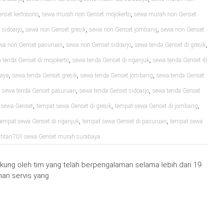
,
,
nset kertosono
sewa murah non Genset mojokerto
sewa murah non Genset
,
,
,
sidoarjo
sewa non Genset gresik
sewa non Genset jombang
sewa non Genset
,
,
,
wa non Genset pasuruan
sewa non Genset sidoarjo
sewa tenda Genset di gresik
,
,
 tenda Genset di mojokerto
sewa tenda Genset di nganjuk
sewa tenda Genset di
,
,
,
baya
sewa tenda Genset gresik
sewa tenda Genset jombang
sewa tenda Genset
,
,
,
sewa tenda Genset pasuruan
sewa tenda Genset sidoarjo
sewa tenda Genset
,
,
,
 sewa Genset
tempat sewa Genset di gresik
tempat sewa Genset di jombang
,
,
tempat sewa Genset di nganjuk
tempat sewa Genset di pasuruan
tempat sewa
,
titan701 sewa Genset murah surabaya
ung oleh tim yang telah berpengalaman selama lebih dari 19
an servis yang