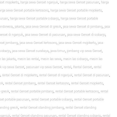
,
,
,
set mojokerto
harga sewa Genset nganjuk
harga sewa Genset pasuruan
harga
,
,
arga sewa Genset portable kertosono
harga sewa Genset portable mojokerto
,
,
suruan
harga sewa Genset portable sidoarjo
harga sewa Genset portable
,
,
,
,
indonesia
jakarta
jasa sewa Genset di gresik
jasa sewa Genset di jombang
jasa
,
,
,
Genset di nganjuk
jasa sewa Genset di pasuruan
jasa sewa Genset di sidoarjo
,
,
,
nset jombang
jasa sewa Genset kertosono
jasa sewa Genset mojokerto
jasa
,
,
,
,
sidoarjo
jasa sewa Genset surabaya
jawa timur
jombang vip sewa Genset
,
,
,
,
 las jakarta
mesin las rental
mesin las sewa
mesin las sidoarjo
mesin las
,
,
,
,
k vip sewa Genset
pasuruan vip sewa Genset
rental
Rental Genset
rental
,
,
,
,
o
rental Genset di mojokerto
rental Genset di nganjuk
rental Genset di pasuruan
,
,
,
,
sik
rental Genset jombang
rental Genset kertosono
rental Genset mojokerto
,
,
,
 gresik
rental Genset portable jombang
rental Genset portable kertosono
rental
,
,
nset portable pasuruan
rental Genset portable sidoarjo
rental Genset portable
,
,
tanding gresik
rental Genset standing jombang
rental Genset standing
,
,
,
 nganjuk
rental Genset standing pasuruan
rental Genset standing sidoarjo
rental