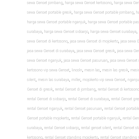
,
,
sewa Genset jombang
harga sewa Genset kertosono
harga sewa Gen
,
,
sewa Genset portable gresik
harga sewa Genset portable jombang
h
,
harga sewa Genset portable nganjuk
harga sewa Genset portable pa
,
,
,
surabaya
harga sewa Genset sidoarjo
harga sewa Genset surabaya
,
,
sewa Genset di kertosono
jasa sewa Genset di mojokerto
jasa sewa 
,
,
jasa sewa Genset di surabaya
jasa sewa Genset gresik
jasa sewa Ge
,
,
sewa Genset nganjuk
jasa sewa Genset pasuruan
jasa sewa Genset 
,
,
,
,
kertosono vip sewa Genset
lincoln
mesin las
mesin las gresik
mesin
,
,
,
,
silent
mesin las surabaya
miller
mojokerto vip sewa Genset
nganju
,
,
Genset di gresik
rental Genset di jombang
rental Genset di kertoson
,
,
rental Genset di sidoarjo
rental Genset di surabaya
rental Genset gre
,
,
rental Genset nganjuk
rental Genset pasuruan
rental Genset portable
,
,
Genset portable mojokerto
rental Genset portable nganjuk
rental Ge
,
,
,
surabaya
rental Genset sidoarjo
rental genset silent
rental Genset s
,
,
kertosono
rental Genset standing mojokerto
rental Genset standing