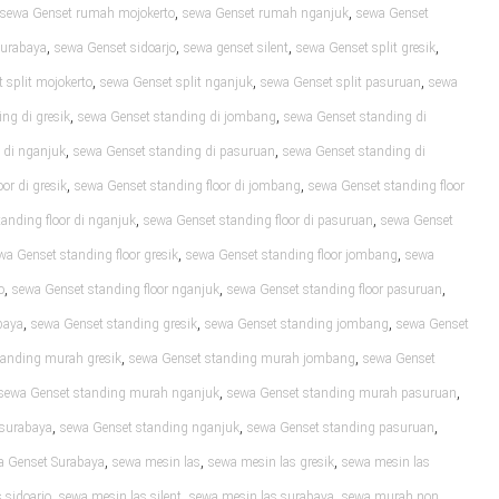
,
,
sewa Genset rumah mojokerto
sewa Genset rumah nganjuk
sewa Genset
,
,
,
,
surabaya
sewa Genset sidoarjo
sewa genset silent
sewa Genset split gresik
,
,
,
 split mojokerto
sewa Genset split nganjuk
sewa Genset split pasuruan
sewa
,
,
ng di gresik
sewa Genset standing di jombang
sewa Genset standing di
,
,
 di nganjuk
sewa Genset standing di pasuruan
sewa Genset standing di
,
,
or di gresik
sewa Genset standing floor di jombang
sewa Genset standing floor
,
,
anding floor di nganjuk
sewa Genset standing floor di pasuruan
sewa Genset
,
,
wa Genset standing floor gresik
sewa Genset standing floor jombang
sewa
,
,
,
o
sewa Genset standing floor nganjuk
sewa Genset standing floor pasuruan
,
,
,
baya
sewa Genset standing gresik
sewa Genset standing jombang
sewa Genset
,
,
tanding murah gresik
sewa Genset standing murah jombang
sewa Genset
,
,
sewa Genset standing murah nganjuk
sewa Genset standing murah pasuruan
,
,
,
 surabaya
sewa Genset standing nganjuk
sewa Genset standing pasuruan
,
,
,
a Genset Surabaya
sewa mesin las
sewa mesin las gresik
sewa mesin las
,
,
,
 sidoarjo
sewa mesin las silent
sewa mesin las surabaya
sewa murah non