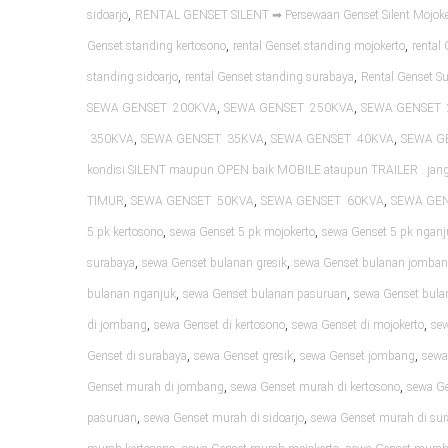
,
sidoarjo
RENTAL GENSET SILENT ➡ Persewaan Genset Silent Mojoke
,
,
Genset standing kertosono
rental Genset standing mojokerto
rental
,
,
standing sidoarjo
rental Genset standing surabaya
Rental Genset S
,
,
SEWA GENSET 200KVA
SEWA GENSET 250KVA
SEWA GENSET 
,
,
,
350KVA
SEWA GENSET 35KVA
SEWA GENSET 40KVA
SEWA G
kondisi SILENT maupun OPEN baik MOBILE ataupun TRAILER . ja
,
,
,
TIMUR
SEWA GENSET 50KVA
SEWA GENSET 60KVA
SEWA GE
,
,
5 pk kertosono
sewa Genset 5 pk mojokerto
sewa Genset 5 pk nganj
,
,
surabaya
sewa Genset bulanan gresik
sewa Genset bulanan jomba
,
,
bulanan nganjuk
sewa Genset bulanan pasuruan
sewa Genset bula
,
,
,
di jombang
sewa Genset di kertosono
sewa Genset di mojokerto
sew
,
,
,
Genset di surabaya
sewa Genset gresik
sewa Genset jombang
sewa
,
,
Genset murah di jombang
sewa Genset murah di kertosono
sewa Ge
,
,
pasuruan
sewa Genset murah di sidoarjo
sewa Genset murah di su