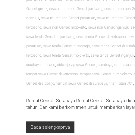
,
,
Genset gresik
sewa murah non Genset jombang
sewa murah non Ge
,
,
nganjuk
sewa murah non Genset pasuruan
sewa murah non Genset 
,
,
,
kertosono
sewa non Genset mojokerto
sewa non Genset nganjuk
se
,
,
sewa tenda Genset di jombang
sewa tenda Genset di kertosono
sewa
,
,
pasuruan
sewa tenda Genset di sidoarjo
sewa tenda Genset di sura
,
,
kertosono
sewa tenda Genset mojokerto
sewa tenda Genset nganjuk
,
,
,
,
surabaya
sidoarjo
sidoarjo vip sewa Genset
surabaya
surabaya vip
,
,
tempat sewa Genset di kertosono
tempat sewa Genset di mojokerto
,
,
,
Genset di sidoarjo
tempat sewa Genset di surabaya
titan
titan 701
Rental Genset Surabaya Rental Genset Surabaya diduk
tahun. Dan kami berkomitmen untuk memberikan layan
Baca selengkapnya