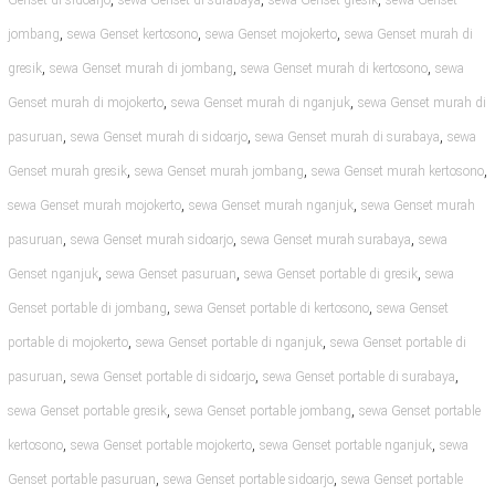
Genset di sidoarjo
sewa Genset di surabaya
sewa Genset gresik
sewa Genset
,
,
,
jombang
sewa Genset kertosono
sewa Genset mojokerto
sewa Genset murah di
,
,
,
gresik
sewa Genset murah di jombang
sewa Genset murah di kertosono
sewa
,
,
Genset murah di mojokerto
sewa Genset murah di nganjuk
sewa Genset murah di
,
,
,
pasuruan
sewa Genset murah di sidoarjo
sewa Genset murah di surabaya
sewa
,
,
,
Genset murah gresik
sewa Genset murah jombang
sewa Genset murah kertosono
,
,
sewa Genset murah mojokerto
sewa Genset murah nganjuk
sewa Genset murah
,
,
,
pasuruan
sewa Genset murah sidoarjo
sewa Genset murah surabaya
sewa
,
,
,
Genset nganjuk
sewa Genset pasuruan
sewa Genset portable di gresik
sewa
,
,
Genset portable di jombang
sewa Genset portable di kertosono
sewa Genset
,
,
portable di mojokerto
sewa Genset portable di nganjuk
sewa Genset portable di
,
,
,
pasuruan
sewa Genset portable di sidoarjo
sewa Genset portable di surabaya
,
,
sewa Genset portable gresik
sewa Genset portable jombang
sewa Genset portable
,
,
,
kertosono
sewa Genset portable mojokerto
sewa Genset portable nganjuk
sewa
,
,
Genset portable pasuruan
sewa Genset portable sidoarjo
sewa Genset portable