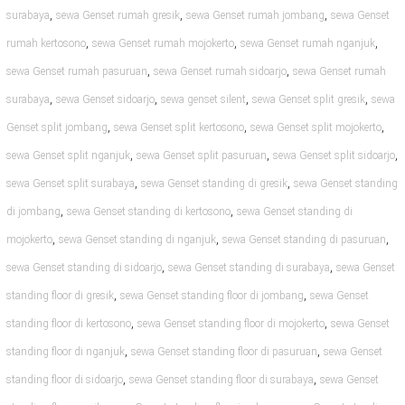
,
,
,
surabaya
sewa Genset rumah gresik
sewa Genset rumah jombang
sewa Genset
,
,
,
rumah kertosono
sewa Genset rumah mojokerto
sewa Genset rumah nganjuk
,
,
sewa Genset rumah pasuruan
sewa Genset rumah sidoarjo
sewa Genset rumah
,
,
,
,
surabaya
sewa Genset sidoarjo
sewa genset silent
sewa Genset split gresik
sewa
,
,
,
Genset split jombang
sewa Genset split kertosono
sewa Genset split mojokerto
,
,
,
sewa Genset split nganjuk
sewa Genset split pasuruan
sewa Genset split sidoarjo
,
,
sewa Genset split surabaya
sewa Genset standing di gresik
sewa Genset standing
,
,
di jombang
sewa Genset standing di kertosono
sewa Genset standing di
,
,
,
mojokerto
sewa Genset standing di nganjuk
sewa Genset standing di pasuruan
,
,
sewa Genset standing di sidoarjo
sewa Genset standing di surabaya
sewa Genset
,
,
standing floor di gresik
sewa Genset standing floor di jombang
sewa Genset
,
,
standing floor di kertosono
sewa Genset standing floor di mojokerto
sewa Genset
,
,
standing floor di nganjuk
sewa Genset standing floor di pasuruan
sewa Genset
,
,
standing floor di sidoarjo
sewa Genset standing floor di surabaya
sewa Genset