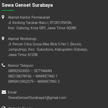
Sewa Genset Surabaya
Alamat Kantor Pemasaran
Jl. Kedung Tarukan Baru I, RT.001/RW.06,
Kec. Gubeng, Kota SBY, Jawa Timur 60285
Alamat Workshop
Jl. Perum Citra Surya Mas Blok G No.1, Beciro,
Jumputrejo, Kec. Sukodono, Kabupaten Sidoarjo,
Jawa Timur 61258
Nomor Telepon
08992333933 – SETYAWAN
082138378166 – MARKETING 1
0895413932379 – MARKETING 2
Email
SewaGensetSurabaya1@gmail.com