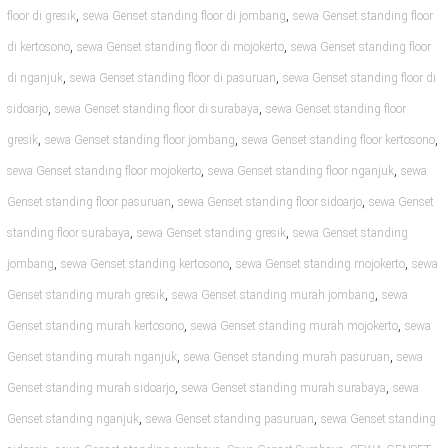
,
,
floor di gresik
sewa Genset standing floor di jombang
sewa Genset standing floor
,
,
di kertosono
sewa Genset standing floor di mojokerto
sewa Genset standing floor
,
,
di nganjuk
sewa Genset standing floor di pasuruan
sewa Genset standing floor di
,
,
sidoarjo
sewa Genset standing floor di surabaya
sewa Genset standing floor
,
,
,
gresik
sewa Genset standing floor jombang
sewa Genset standing floor kertosono
,
,
sewa Genset standing floor mojokerto
sewa Genset standing floor nganjuk
sewa
,
,
Genset standing floor pasuruan
sewa Genset standing floor sidoarjo
sewa Genset
,
,
standing floor surabaya
sewa Genset standing gresik
sewa Genset standing
,
,
,
jombang
sewa Genset standing kertosono
sewa Genset standing mojokerto
sewa
,
,
Genset standing murah gresik
sewa Genset standing murah jombang
sewa
,
,
Genset standing murah kertosono
sewa Genset standing murah mojokerto
sewa
,
,
Genset standing murah nganjuk
sewa Genset standing murah pasuruan
sewa
,
,
Genset standing murah sidoarjo
sewa Genset standing murah surabaya
sewa
,
,
Genset standing nganjuk
sewa Genset standing pasuruan
sewa Genset standing