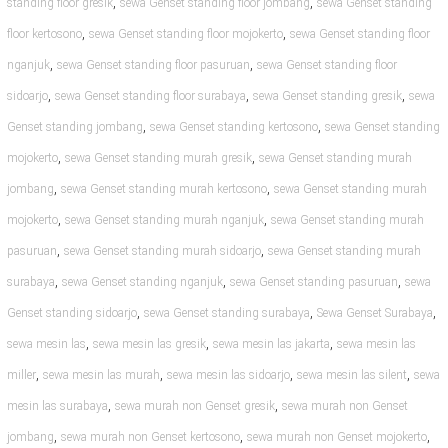
,
,
standing floor gresik
sewa Genset standing floor jombang
sewa Genset standing
,
,
floor kertosono
sewa Genset standing floor mojokerto
sewa Genset standing floor
,
,
nganjuk
sewa Genset standing floor pasuruan
sewa Genset standing floor
,
,
,
sidoarjo
sewa Genset standing floor surabaya
sewa Genset standing gresik
sewa
,
,
Genset standing jombang
sewa Genset standing kertosono
sewa Genset standing
,
,
mojokerto
sewa Genset standing murah gresik
sewa Genset standing murah
,
,
jombang
sewa Genset standing murah kertosono
sewa Genset standing murah
,
,
mojokerto
sewa Genset standing murah nganjuk
sewa Genset standing murah
,
,
pasuruan
sewa Genset standing murah sidoarjo
sewa Genset standing murah
,
,
,
surabaya
sewa Genset standing nganjuk
sewa Genset standing pasuruan
sewa
,
,
,
Genset standing sidoarjo
sewa Genset standing surabaya
Sewa Genset Surabaya
,
,
,
sewa mesin las
sewa mesin las gresik
sewa mesin las jakarta
sewa mesin las
,
,
,
,
miller
sewa mesin las murah
sewa mesin las sidoarjo
sewa mesin las silent
sewa
,
,
mesin las surabaya
sewa murah non Genset gresik
sewa murah non Genset
,
,
,
jombang
sewa murah non Genset kertosono
sewa murah non Genset mojokerto