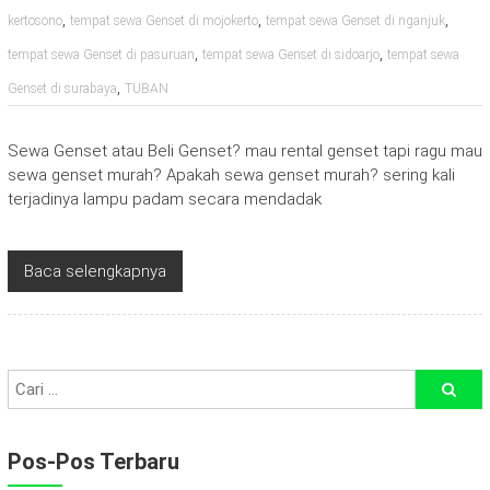
,
,
,
kertosono
tempat sewa Genset di mojokerto
tempat sewa Genset di nganjuk
,
,
tempat sewa Genset di pasuruan
tempat sewa Genset di sidoarjo
tempat sewa
,
Genset di surabaya
TUBAN
Sewa Genset atau Beli Genset? mau rental genset tapi ragu mau
sewa genset murah? Apakah sewa genset murah? sering kali
terjadinya lampu padam secara mendadak
Baca selengkapnya
Pos-Pos Terbaru