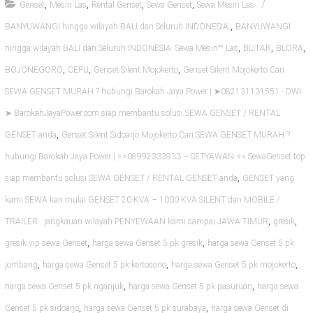
,
,
,
,
Genset
Mesin Las
Rental Genset
Sewa Genset
Sewa Mesin Las
,
BANYUWANGI hingga wilayah BALI dan Seluruh INDONESIA.
BANYUWANGI
,
,
,
hingga wilayah BALI dan Seluruh INDONESIA. Sewa Mesin℠ Las
BLITAR
BLORA
,
,
,
BOJONEGORO
CEPU
Genset Silent Mojokerto
Genset Silent Mojokerto Cari
SEWA GENSET MURAH ? hubungi Barokah Jaya Power | ➤082131131551 - DWI
➤ BarokahJayaPower.com siap membantu solusi SEWA GENSET / RENTAL
,
GENSET anda
Genset Silent Sidoarjo Mojokerto Cari SEWA GENSET MURAH ?
hubungi Barokah Jaya Power | >>08992333933 – SETYAWAN << SewaGenset.top
,
siap membantu solusi SEWA GENSET / RENTAL GENSET anda
GENSET yang
kami SEWA kan mulai GENSET 20 KVA – 1000 KVA SILENT dan MOBILE /
,
,
TRAILER . jangkauan wilayah PENYEWAAN kami sampai JAWA TIMUR
gresik
,
,
gresik vip sewa Genset
harga sewa Genset 5 pk gresik
harga sewa Genset 5 pk
,
,
,
jombang
harga sewa Genset 5 pk kertosono
harga sewa Genset 5 pk mojokerto
,
,
harga sewa Genset 5 pk nganjuk
harga sewa Genset 5 pk pasuruan
harga sewa
,
,
Genset 5 pk sidoarjo
harga sewa Genset 5 pk surabaya
harga sewa Genset di