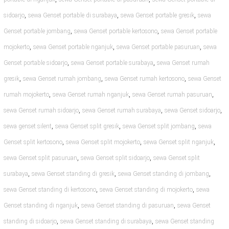
,
,
,
sidoarjo
sewa Genset portable di surabaya
sewa Genset portable gresik
sewa
,
,
Genset portable jombang
sewa Genset portable kertosono
sewa Genset portable
,
,
,
mojokerto
sewa Genset portable nganjuk
sewa Genset portable pasuruan
sewa
,
,
Genset portable sidoarjo
sewa Genset portable surabaya
sewa Genset rumah
,
,
,
gresik
sewa Genset rumah jombang
sewa Genset rumah kertosono
sewa Genset
,
,
,
rumah mojokerto
sewa Genset rumah nganjuk
sewa Genset rumah pasuruan
,
,
,
sewa Genset rumah sidoarjo
sewa Genset rumah surabaya
sewa Genset sidoarjo
,
,
,
sewa genset silent
sewa Genset split gresik
sewa Genset split jombang
sewa
,
,
,
Genset split kertosono
sewa Genset split mojokerto
sewa Genset split nganjuk
,
,
sewa Genset split pasuruan
sewa Genset split sidoarjo
sewa Genset split
,
,
,
surabaya
sewa Genset standing di gresik
sewa Genset standing di jombang
,
,
sewa Genset standing di kertosono
sewa Genset standing di mojokerto
sewa
,
,
Genset standing di nganjuk
sewa Genset standing di pasuruan
sewa Genset
,
,
standing di sidoarjo
sewa Genset standing di surabaya
sewa Genset standing