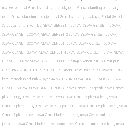
,
,
,
mojokerto
rental Genset standing nganjuk
rental Genset standing pasuruan
,
,
rental Genset standing sidoarjo
rental Genset standing surabaya
Rental Genset
,
,
,
,
Surabaya
rental mesin las
SEWA GENSET 100KVA
SEWA GENSET 150KVA
,
,
,
SEWA GENSET 200KVA
SEWA GENSET 250KVA
SEWA GENSET 25KVA
,
,
,
SEWA GENSET 300KVA
SEWA GENSET 30KVA
SEWA GENSET 350KVA
,
,
,
SEWA GENSET 35KVA
SEWA GENSET 40KVA
SEWA GENSET 45KVA
SEWA
GENSET 500KVA SEWA GENSET 1000KVA dengan kondisi SILENT maupun
OPEN baik MOBILE ataupun TRAILER . jangkauan wilayah PERSEWAAN GENSET
,
,
kami mencakup seluruh wilayah JAWA TIMUR
SEWA GENSET 50KVA
SEWA
,
,
,
GENSET 60KVA
SEWA GENSET 80KVA
sewa Genset 5 pk gresik
sewa Genset 5
,
,
,
pk jombang
sewa Genset 5 pk kertosono
sewa Genset 5 pk mojokerto
sewa
,
,
,
Genset 5 pk nganjuk
sewa Genset 5 pk pasuruan
sewa Genset 5 pk sidoarjo
sewa
,
,
Genset 5 pk surabaya
sewa Genset bulanan gresik
sewa Genset bulanan
,
,
,
jombang
sewa Genset bulanan kertosono
sewa Genset bulanan mojokerto
sewa