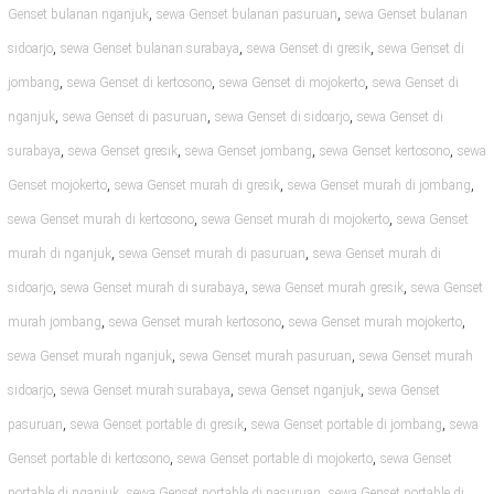
,
,
Genset bulanan nganjuk
sewa Genset bulanan pasuruan
sewa Genset bulanan
,
,
,
sidoarjo
sewa Genset bulanan surabaya
sewa Genset di gresik
sewa Genset di
,
,
,
jombang
sewa Genset di kertosono
sewa Genset di mojokerto
sewa Genset di
,
,
,
nganjuk
sewa Genset di pasuruan
sewa Genset di sidoarjo
sewa Genset di
,
,
,
,
surabaya
sewa Genset gresik
sewa Genset jombang
sewa Genset kertosono
sewa
,
,
,
Genset mojokerto
sewa Genset murah di gresik
sewa Genset murah di jombang
,
,
sewa Genset murah di kertosono
sewa Genset murah di mojokerto
sewa Genset
,
,
murah di nganjuk
sewa Genset murah di pasuruan
sewa Genset murah di
,
,
,
sidoarjo
sewa Genset murah di surabaya
sewa Genset murah gresik
sewa Genset
,
,
,
murah jombang
sewa Genset murah kertosono
sewa Genset murah mojokerto
,
,
sewa Genset murah nganjuk
sewa Genset murah pasuruan
sewa Genset murah
,
,
,
sidoarjo
sewa Genset murah surabaya
sewa Genset nganjuk
sewa Genset
,
,
,
pasuruan
sewa Genset portable di gresik
sewa Genset portable di jombang
sewa
,
,
Genset portable di kertosono
sewa Genset portable di mojokerto
sewa Genset
,
,
portable di nganjuk
sewa Genset portable di pasuruan
sewa Genset portable di