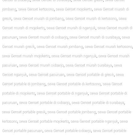
Genset di sidoarjo
sewa Genset di surabaya
sewa Genset gresik
sewa Genset
,
,
,
jombang
sewa Genset kertosono
sewa Genset mojokerto
sewa Genset murah di
,
,
,
gresik
sewa Genset murah di jombang
sewa Genset murah di kertosono
sewa
,
,
Genset murah di mojokerto
sewa Genset murah di nganjuk
sewa Genset murah di
,
,
,
pasuruan
sewa Genset murah di sidoarjo
sewa Genset murah di surabaya
sewa
,
,
,
Genset murah gresik
sewa Genset murah jombang
sewa Genset murah kertosono
,
,
sewa Genset murah mojokerto
sewa Genset murah nganjuk
sewa Genset murah
,
,
,
pasuruan
sewa Genset murah sidoarjo
sewa Genset murah surabaya
sewa
,
,
,
Genset nganjuk
sewa Genset pasuruan
sewa Genset portable di gresik
sewa
,
,
Genset portable di jombang
sewa Genset portable di kertosono
sewa Genset
,
,
portable di mojokerto
sewa Genset portable di nganjuk
sewa Genset portable di
,
,
,
pasuruan
sewa Genset portable di sidoarjo
sewa Genset portable di surabaya
,
,
sewa Genset portable gresik
sewa Genset portable jombang
sewa Genset portable
,
,
,
kertosono
sewa Genset portable mojokerto
sewa Genset portable nganjuk
sewa
,
,
Genset portable pasuruan
sewa Genset portable sidoarjo
sewa Genset portable