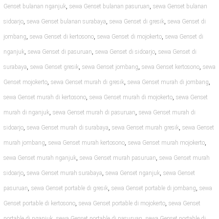
,
,
Genset bulanan nganjuk
sewa Genset bulanan pasuruan
sewa Genset bulanan
,
,
,
sidoarjo
sewa Genset bulanan surabaya
sewa Genset di gresik
sewa Genset di
,
,
,
jombang
sewa Genset di kertosono
sewa Genset di mojokerto
sewa Genset di
,
,
,
nganjuk
sewa Genset di pasuruan
sewa Genset di sidoarjo
sewa Genset di
,
,
,
,
surabaya
sewa Genset gresik
sewa Genset jombang
sewa Genset kertosono
sewa
,
,
,
Genset mojokerto
sewa Genset murah di gresik
sewa Genset murah di jombang
,
,
sewa Genset murah di kertosono
sewa Genset murah di mojokerto
sewa Genset
,
,
murah di nganjuk
sewa Genset murah di pasuruan
sewa Genset murah di
,
,
,
sidoarjo
sewa Genset murah di surabaya
sewa Genset murah gresik
sewa Genset
,
,
,
murah jombang
sewa Genset murah kertosono
sewa Genset murah mojokerto
,
,
sewa Genset murah nganjuk
sewa Genset murah pasuruan
sewa Genset murah
,
,
,
sidoarjo
sewa Genset murah surabaya
sewa Genset nganjuk
sewa Genset
,
,
,
pasuruan
sewa Genset portable di gresik
sewa Genset portable di jombang
sewa
,
,
Genset portable di kertosono
sewa Genset portable di mojokerto
sewa Genset
,
,
portable di nganjuk
sewa Genset portable di pasuruan
sewa Genset portable di