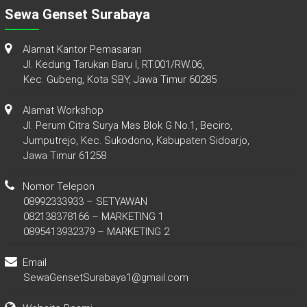
Sewa Genset Surabaya
Alamat Kantor Pemasaran
Jl. Kedung Tarukan Baru I, RT.001/RW.06,
Kec. Gubeng, Kota SBY, Jawa Timur 60285
Alamat Workshop
Jl. Perum Citra Surya Mas Blok G No.1, Beciro,
Jumputrejo, Kec. Sukodono, Kabupaten Sidoarjo,
Jawa Timur 61258
Nomor Telepon
08992333933 – SETYAWAN
082138378166 – MARKETING 1
0895413932379 – MARKETING 2
Email
SewaGensetSurabaya1@gmail.com