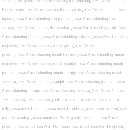
,
,
standing floor gresik
sewa Genset standing floor jombang
sewa Genset standing
,
,
floor kertosono
sewa Genset standing floor mojokerto
sewa Genset standing floor
,
,
nganjuk
sewa Genset standing floor pasuruan
sewa Genset standing floor
,
,
,
sidoarjo
sewa Genset standing floor surabaya
sewa Genset standing gresik
sewa
,
,
Genset standing jombang
sewa Genset standing kertosono
sewa Genset standing
,
,
mojokerto
sewa Genset standing murah gresik
sewa Genset standing murah
,
,
jombang
sewa Genset standing murah kertosono
sewa Genset standing murah
,
,
mojokerto
sewa Genset standing murah nganjuk
sewa Genset standing murah
,
,
pasuruan
sewa Genset standing murah sidoarjo
sewa Genset standing murah
,
,
,
surabaya
sewa Genset standing nganjuk
sewa Genset standing pasuruan
sewa
,
,
,
Genset standing sidoarjo
sewa Genset standing surabaya
Sewa Genset Surabaya
,
,
,
sewa mesin las
sewa mesin las gresik
sewa mesin las jakarta
sewa mesin las
,
,
,
,
miller
sewa mesin las murah
sewa mesin las sidoarjo
sewa mesin las silent
sewa
,
,
mesin las surabaya
sewa murah non Genset gresik
sewa murah non Genset
,
,
,
jombang
sewa murah non Genset kertosono
sewa murah non Genset mojokerto