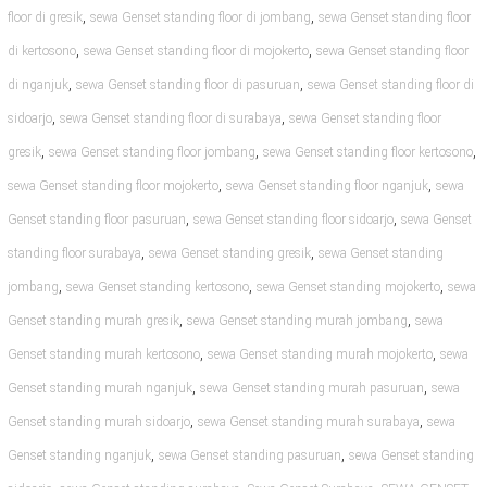
,
,
floor di gresik
sewa Genset standing floor di jombang
sewa Genset standing floor
,
,
di kertosono
sewa Genset standing floor di mojokerto
sewa Genset standing floor
,
,
di nganjuk
sewa Genset standing floor di pasuruan
sewa Genset standing floor di
,
,
sidoarjo
sewa Genset standing floor di surabaya
sewa Genset standing floor
,
,
,
gresik
sewa Genset standing floor jombang
sewa Genset standing floor kertosono
,
,
sewa Genset standing floor mojokerto
sewa Genset standing floor nganjuk
sewa
,
,
Genset standing floor pasuruan
sewa Genset standing floor sidoarjo
sewa Genset
,
,
standing floor surabaya
sewa Genset standing gresik
sewa Genset standing
,
,
,
jombang
sewa Genset standing kertosono
sewa Genset standing mojokerto
sewa
,
,
Genset standing murah gresik
sewa Genset standing murah jombang
sewa
,
,
Genset standing murah kertosono
sewa Genset standing murah mojokerto
sewa
,
,
Genset standing murah nganjuk
sewa Genset standing murah pasuruan
sewa
,
,
Genset standing murah sidoarjo
sewa Genset standing murah surabaya
sewa
,
,
Genset standing nganjuk
sewa Genset standing pasuruan
sewa Genset standing