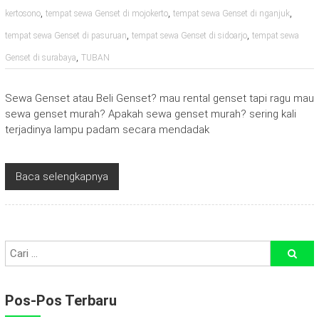
,
,
,
kertosono
tempat sewa Genset di mojokerto
tempat sewa Genset di nganjuk
,
,
tempat sewa Genset di pasuruan
tempat sewa Genset di sidoarjo
tempat sewa
,
Genset di surabaya
TUBAN
Sewa Genset atau Beli Genset? mau rental genset tapi ragu mau
sewa genset murah? Apakah sewa genset murah? sering kali
terjadinya lampu padam secara mendadak
Baca selengkapnya
Pos-Pos Terbaru