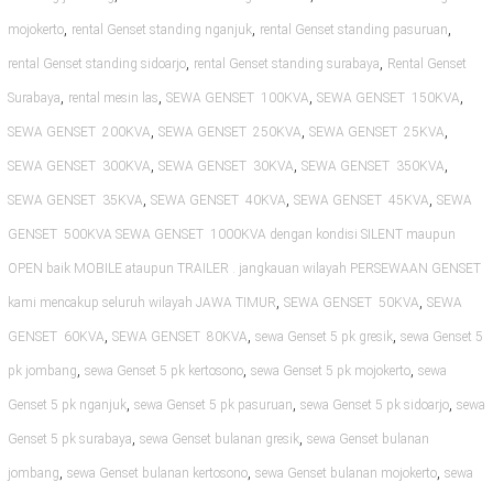
,
,
,
mojokerto
rental Genset standing nganjuk
rental Genset standing pasuruan
,
,
rental Genset standing sidoarjo
rental Genset standing surabaya
Rental Genset
,
,
,
,
Surabaya
rental mesin las
SEWA GENSET 100KVA
SEWA GENSET 150KVA
,
,
,
SEWA GENSET 200KVA
SEWA GENSET 250KVA
SEWA GENSET 25KVA
,
,
,
SEWA GENSET 300KVA
SEWA GENSET 30KVA
SEWA GENSET 350KVA
,
,
,
SEWA GENSET 35KVA
SEWA GENSET 40KVA
SEWA GENSET 45KVA
SEWA
GENSET 500KVA SEWA GENSET 1000KVA dengan kondisi SILENT maupun
OPEN baik MOBILE ataupun TRAILER . jangkauan wilayah PERSEWAAN GENSET
,
,
kami mencakup seluruh wilayah JAWA TIMUR
SEWA GENSET 50KVA
SEWA
,
,
,
GENSET 60KVA
SEWA GENSET 80KVA
sewa Genset 5 pk gresik
sewa Genset 5
,
,
,
pk jombang
sewa Genset 5 pk kertosono
sewa Genset 5 pk mojokerto
sewa
,
,
,
Genset 5 pk nganjuk
sewa Genset 5 pk pasuruan
sewa Genset 5 pk sidoarjo
sewa
,
,
Genset 5 pk surabaya
sewa Genset bulanan gresik
sewa Genset bulanan
,
,
,
jombang
sewa Genset bulanan kertosono
sewa Genset bulanan mojokerto
sewa