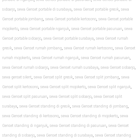
,
,
,
sidoarjo
sewa Genset portable di surabaya
sewa Genset portable gresik
sewa
,
,
Genset portable jombang
sewa Genset portable kertosono
sewa Genset portable
,
,
,
mojokerto
sewa Genset portable nganjuk
sewa Genset portable pasuruan
sewa
,
,
Genset portable sidoarjo
sewa Genset portable surabaya
sewa Genset rumah
,
,
,
gresik
sewa Genset rumah jombang
sewa Genset rumah kertosono
sewa Genset
,
,
,
rumah mojokerto
sewa Genset rumah nganjuk
sewa Genset rumah pasuruan
,
,
,
sewa Genset rumah sidoarjo
sewa Genset rumah surabaya
sewa Genset sidoarjo
,
,
,
sewa genset silent
sewa Genset split gresik
sewa Genset split jombang
sewa
,
,
,
Genset split kertosono
sewa Genset split mojokerto
sewa Genset split nganjuk
,
,
sewa Genset split pasuruan
sewa Genset split sidoarjo
sewa Genset split
,
,
,
surabaya
sewa Genset standing di gresik
sewa Genset standing di jombang
,
,
sewa Genset standing di kertosono
sewa Genset standing di mojokerto
sewa
,
,
Genset standing di nganjuk
sewa Genset standing di pasuruan
sewa Genset
,
,
standing di sidoarjo
sewa Genset standing di surabaya
sewa Genset standing