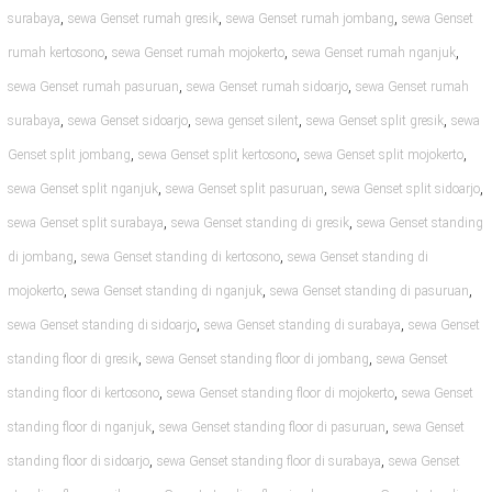
,
,
,
surabaya
sewa Genset rumah gresik
sewa Genset rumah jombang
sewa Genset
,
,
,
rumah kertosono
sewa Genset rumah mojokerto
sewa Genset rumah nganjuk
,
,
sewa Genset rumah pasuruan
sewa Genset rumah sidoarjo
sewa Genset rumah
,
,
,
,
surabaya
sewa Genset sidoarjo
sewa genset silent
sewa Genset split gresik
sewa
,
,
,
Genset split jombang
sewa Genset split kertosono
sewa Genset split mojokerto
,
,
,
sewa Genset split nganjuk
sewa Genset split pasuruan
sewa Genset split sidoarjo
,
,
sewa Genset split surabaya
sewa Genset standing di gresik
sewa Genset standing
,
,
di jombang
sewa Genset standing di kertosono
sewa Genset standing di
,
,
,
mojokerto
sewa Genset standing di nganjuk
sewa Genset standing di pasuruan
,
,
sewa Genset standing di sidoarjo
sewa Genset standing di surabaya
sewa Genset
,
,
standing floor di gresik
sewa Genset standing floor di jombang
sewa Genset
,
,
standing floor di kertosono
sewa Genset standing floor di mojokerto
sewa Genset
,
,
standing floor di nganjuk
sewa Genset standing floor di pasuruan
sewa Genset
,
,
standing floor di sidoarjo
sewa Genset standing floor di surabaya
sewa Genset