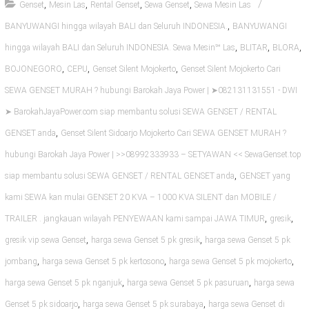
,
,
,
,
Genset
Mesin Las
Rental Genset
Sewa Genset
Sewa Mesin Las
,
BANYUWANGI hingga wilayah BALI dan Seluruh INDONESIA.
BANYUWANGI
,
,
,
hingga wilayah BALI dan Seluruh INDONESIA. Sewa Mesin℠ Las
BLITAR
BLORA
,
,
,
BOJONEGORO
CEPU
Genset Silent Mojokerto
Genset Silent Mojokerto Cari
SEWA GENSET MURAH ? hubungi Barokah Jaya Power | ➤082131131551 - DWI
➤ BarokahJayaPower.com siap membantu solusi SEWA GENSET / RENTAL
,
GENSET anda
Genset Silent Sidoarjo Mojokerto Cari SEWA GENSET MURAH ?
hubungi Barokah Jaya Power | >>08992333933 – SETYAWAN << SewaGenset.top
,
siap membantu solusi SEWA GENSET / RENTAL GENSET anda
GENSET yang
kami SEWA kan mulai GENSET 20 KVA – 1000 KVA SILENT dan MOBILE /
,
,
TRAILER . jangkauan wilayah PENYEWAAN kami sampai JAWA TIMUR
gresik
,
,
gresik vip sewa Genset
harga sewa Genset 5 pk gresik
harga sewa Genset 5 pk
,
,
,
jombang
harga sewa Genset 5 pk kertosono
harga sewa Genset 5 pk mojokerto
,
,
harga sewa Genset 5 pk nganjuk
harga sewa Genset 5 pk pasuruan
harga sewa
,
,
Genset 5 pk sidoarjo
harga sewa Genset 5 pk surabaya
harga sewa Genset di