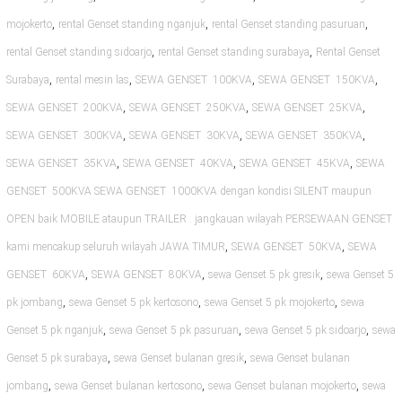
,
,
,
mojokerto
rental Genset standing nganjuk
rental Genset standing pasuruan
,
,
rental Genset standing sidoarjo
rental Genset standing surabaya
Rental Genset
,
,
,
,
Surabaya
rental mesin las
SEWA GENSET 100KVA
SEWA GENSET 150KVA
,
,
,
SEWA GENSET 200KVA
SEWA GENSET 250KVA
SEWA GENSET 25KVA
,
,
,
SEWA GENSET 300KVA
SEWA GENSET 30KVA
SEWA GENSET 350KVA
,
,
,
SEWA GENSET 35KVA
SEWA GENSET 40KVA
SEWA GENSET 45KVA
SEWA
GENSET 500KVA SEWA GENSET 1000KVA dengan kondisi SILENT maupun
OPEN baik MOBILE ataupun TRAILER . jangkauan wilayah PERSEWAAN GENSET
,
,
kami mencakup seluruh wilayah JAWA TIMUR
SEWA GENSET 50KVA
SEWA
,
,
,
GENSET 60KVA
SEWA GENSET 80KVA
sewa Genset 5 pk gresik
sewa Genset 5
,
,
,
pk jombang
sewa Genset 5 pk kertosono
sewa Genset 5 pk mojokerto
sewa
,
,
,
Genset 5 pk nganjuk
sewa Genset 5 pk pasuruan
sewa Genset 5 pk sidoarjo
sewa
,
,
Genset 5 pk surabaya
sewa Genset bulanan gresik
sewa Genset bulanan
,
,
,
jombang
sewa Genset bulanan kertosono
sewa Genset bulanan mojokerto
sewa