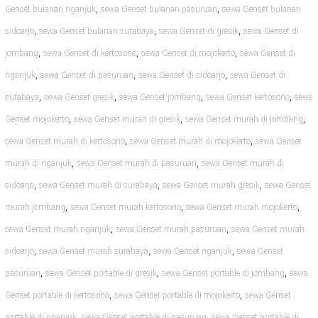
,
,
Genset bulanan nganjuk
sewa Genset bulanan pasuruan
sewa Genset bulanan
,
,
,
sidoarjo
sewa Genset bulanan surabaya
sewa Genset di gresik
sewa Genset di
,
,
,
jombang
sewa Genset di kertosono
sewa Genset di mojokerto
sewa Genset di
,
,
,
nganjuk
sewa Genset di pasuruan
sewa Genset di sidoarjo
sewa Genset di
,
,
,
,
surabaya
sewa Genset gresik
sewa Genset jombang
sewa Genset kertosono
sewa
,
,
,
Genset mojokerto
sewa Genset murah di gresik
sewa Genset murah di jombang
,
,
sewa Genset murah di kertosono
sewa Genset murah di mojokerto
sewa Genset
,
,
murah di nganjuk
sewa Genset murah di pasuruan
sewa Genset murah di
,
,
,
sidoarjo
sewa Genset murah di surabaya
sewa Genset murah gresik
sewa Genset
,
,
,
murah jombang
sewa Genset murah kertosono
sewa Genset murah mojokerto
,
,
sewa Genset murah nganjuk
sewa Genset murah pasuruan
sewa Genset murah
,
,
,
sidoarjo
sewa Genset murah surabaya
sewa Genset nganjuk
sewa Genset
,
,
,
pasuruan
sewa Genset portable di gresik
sewa Genset portable di jombang
sewa
,
,
Genset portable di kertosono
sewa Genset portable di mojokerto
sewa Genset
,
,
portable di nganjuk
sewa Genset portable di pasuruan
sewa Genset portable di