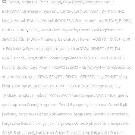
,
,
,
,
Genset
Mesin Las
Rental Genset
Sewa Genset
Sewa Mesin Las
,
BANYUWANGI hingga wilayah BALI dan Seluruh INDONESIA.
BANYUWANGI
,
,
,
hingga wilayah BALI dan Seluruh INDONESIA. Sewa Mesin℠ Las
BLITAR
BLORA
,
,
,
BOJONEGORO
CEPU
Genset Silent Mojokerto
Genset Silent Mojokerto Cari
SEWA GENSET MURAH ? hubungi Barokah Jaya Power | ➤082131131551 - DWI
➤ BarokahJayaPower.com siap membantu solusi SEWA GENSET / RENTAL
,
GENSET anda
Genset Silent Sidoarjo Mojokerto Cari SEWA GENSET MURAH ?
hubungi Barokah Jaya Power | >>08992333933 – SETYAWAN << SewaGenset.top
,
siap membantu solusi SEWA GENSET / RENTAL GENSET anda
GENSET yang
kami SEWA kan mulai GENSET 20 KVA – 1000 KVA SILENT dan MOBILE /
,
,
TRAILER . jangkauan wilayah PENYEWAAN kami sampai JAWA TIMUR
gresik
,
,
gresik vip sewa Genset
harga sewa Genset 5 pk gresik
harga sewa Genset 5 pk
,
,
,
jombang
harga sewa Genset 5 pk kertosono
harga sewa Genset 5 pk mojokerto
,
,
harga sewa Genset 5 pk nganjuk
harga sewa Genset 5 pk pasuruan
harga sewa
,
,
Genset 5 pk sidoarjo
harga sewa Genset 5 pk surabaya
harga sewa Genset di