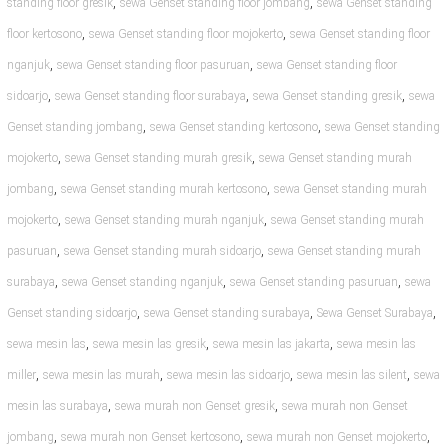
,
,
standing floor gresik
sewa Genset standing floor jombang
sewa Genset standing
,
,
floor kertosono
sewa Genset standing floor mojokerto
sewa Genset standing floor
,
,
nganjuk
sewa Genset standing floor pasuruan
sewa Genset standing floor
,
,
,
sidoarjo
sewa Genset standing floor surabaya
sewa Genset standing gresik
sewa
,
,
Genset standing jombang
sewa Genset standing kertosono
sewa Genset standing
,
,
mojokerto
sewa Genset standing murah gresik
sewa Genset standing murah
,
,
jombang
sewa Genset standing murah kertosono
sewa Genset standing murah
,
,
mojokerto
sewa Genset standing murah nganjuk
sewa Genset standing murah
,
,
pasuruan
sewa Genset standing murah sidoarjo
sewa Genset standing murah
,
,
,
surabaya
sewa Genset standing nganjuk
sewa Genset standing pasuruan
sewa
,
,
,
Genset standing sidoarjo
sewa Genset standing surabaya
Sewa Genset Surabaya
,
,
,
sewa mesin las
sewa mesin las gresik
sewa mesin las jakarta
sewa mesin las
,
,
,
,
miller
sewa mesin las murah
sewa mesin las sidoarjo
sewa mesin las silent
sewa
,
,
mesin las surabaya
sewa murah non Genset gresik
sewa murah non Genset
,
,
,
jombang
sewa murah non Genset kertosono
sewa murah non Genset mojokerto