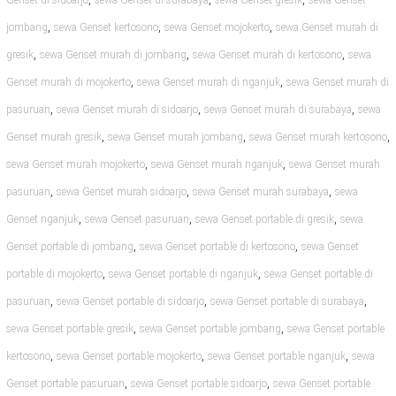
Genset di sidoarjo
sewa Genset di surabaya
sewa Genset gresik
sewa Genset
,
,
,
jombang
sewa Genset kertosono
sewa Genset mojokerto
sewa Genset murah di
,
,
,
gresik
sewa Genset murah di jombang
sewa Genset murah di kertosono
sewa
,
,
Genset murah di mojokerto
sewa Genset murah di nganjuk
sewa Genset murah di
,
,
,
pasuruan
sewa Genset murah di sidoarjo
sewa Genset murah di surabaya
sewa
,
,
,
Genset murah gresik
sewa Genset murah jombang
sewa Genset murah kertosono
,
,
sewa Genset murah mojokerto
sewa Genset murah nganjuk
sewa Genset murah
,
,
,
pasuruan
sewa Genset murah sidoarjo
sewa Genset murah surabaya
sewa
,
,
,
Genset nganjuk
sewa Genset pasuruan
sewa Genset portable di gresik
sewa
,
,
Genset portable di jombang
sewa Genset portable di kertosono
sewa Genset
,
,
portable di mojokerto
sewa Genset portable di nganjuk
sewa Genset portable di
,
,
,
pasuruan
sewa Genset portable di sidoarjo
sewa Genset portable di surabaya
,
,
sewa Genset portable gresik
sewa Genset portable jombang
sewa Genset portable
,
,
,
kertosono
sewa Genset portable mojokerto
sewa Genset portable nganjuk
sewa
,
,
Genset portable pasuruan
sewa Genset portable sidoarjo
sewa Genset portable