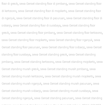
,
,
floor di gresik
sewa Genset standing floor di jombang
sewa Genset standing floor
,
,
di kertosono
sewa Genset standing floor di mojokerto
sewa Genset standing floor
,
,
di nganjuk
sewa Genset standing floor di pasuruan
sewa Genset standing floor di
,
,
sidoarjo
sewa Genset standing floor di surabaya
sewa Genset standing floor
,
,
,
gresik
sewa Genset standing floor jombang
sewa Genset standing floor kertosono
,
,
sewa Genset standing floor mojokerto
sewa Genset standing floor nganjuk
sewa
,
,
Genset standing floor pasuruan
sewa Genset standing floor sidoarjo
sewa Genset
,
,
standing floor surabaya
sewa Genset standing gresik
sewa Genset standing
,
,
,
jombang
sewa Genset standing kertosono
sewa Genset standing mojokerto
sewa
,
,
Genset standing murah gresik
sewa Genset standing murah jombang
sewa
,
,
Genset standing murah kertosono
sewa Genset standing murah mojokerto
sewa
,
,
Genset standing murah nganjuk
sewa Genset standing murah pasuruan
sewa
,
,
Genset standing murah sidoarjo
sewa Genset standing murah surabaya
sewa
,
,
Genset standing nganjuk
sewa Genset standing pasuruan
sewa Genset standing