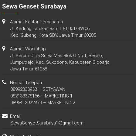
Sewa Genset Surabaya
Alamat Kantor Pemasaran
Jl. Kedung Tarukan Baru I, RT.001/RW.06,
Kec. Gubeng, Kota SBY, Jawa Timur 60285
Alamat Workshop
Jl. Perum Citra Surya Mas Blok G No.1, Beciro,
Jumputrejo, Kec. Sukodono, Kabupaten Sidoarjo,
Jawa Timur 61258
Nomor Telepon
08992333933 – SETYAWAN
082138378166 – MARKETING 1
0895413932379 – MARKETING 2
Email
SewaGensetSurabaya1@gmail.com