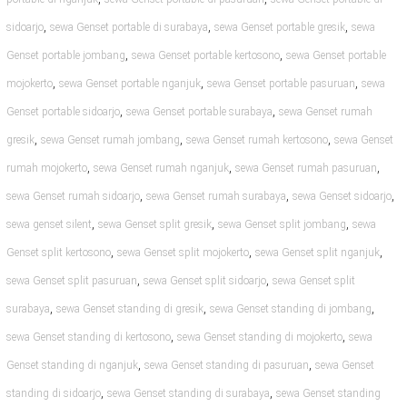
,
,
,
sidoarjo
sewa Genset portable di surabaya
sewa Genset portable gresik
sewa
,
,
Genset portable jombang
sewa Genset portable kertosono
sewa Genset portable
,
,
,
mojokerto
sewa Genset portable nganjuk
sewa Genset portable pasuruan
sewa
,
,
Genset portable sidoarjo
sewa Genset portable surabaya
sewa Genset rumah
,
,
,
gresik
sewa Genset rumah jombang
sewa Genset rumah kertosono
sewa Genset
,
,
,
rumah mojokerto
sewa Genset rumah nganjuk
sewa Genset rumah pasuruan
,
,
,
sewa Genset rumah sidoarjo
sewa Genset rumah surabaya
sewa Genset sidoarjo
,
,
,
sewa genset silent
sewa Genset split gresik
sewa Genset split jombang
sewa
,
,
,
Genset split kertosono
sewa Genset split mojokerto
sewa Genset split nganjuk
,
,
sewa Genset split pasuruan
sewa Genset split sidoarjo
sewa Genset split
,
,
,
surabaya
sewa Genset standing di gresik
sewa Genset standing di jombang
,
,
sewa Genset standing di kertosono
sewa Genset standing di mojokerto
sewa
,
,
Genset standing di nganjuk
sewa Genset standing di pasuruan
sewa Genset
,
,
standing di sidoarjo
sewa Genset standing di surabaya
sewa Genset standing