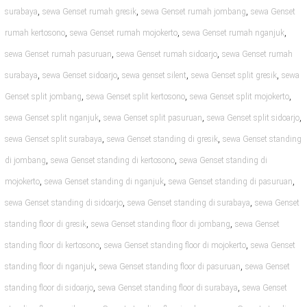
,
,
,
surabaya
sewa Genset rumah gresik
sewa Genset rumah jombang
sewa Genset
,
,
,
rumah kertosono
sewa Genset rumah mojokerto
sewa Genset rumah nganjuk
,
,
sewa Genset rumah pasuruan
sewa Genset rumah sidoarjo
sewa Genset rumah
,
,
,
,
surabaya
sewa Genset sidoarjo
sewa genset silent
sewa Genset split gresik
sewa
,
,
,
Genset split jombang
sewa Genset split kertosono
sewa Genset split mojokerto
,
,
,
sewa Genset split nganjuk
sewa Genset split pasuruan
sewa Genset split sidoarjo
,
,
sewa Genset split surabaya
sewa Genset standing di gresik
sewa Genset standing
,
,
di jombang
sewa Genset standing di kertosono
sewa Genset standing di
,
,
,
mojokerto
sewa Genset standing di nganjuk
sewa Genset standing di pasuruan
,
,
sewa Genset standing di sidoarjo
sewa Genset standing di surabaya
sewa Genset
,
,
standing floor di gresik
sewa Genset standing floor di jombang
sewa Genset
,
,
standing floor di kertosono
sewa Genset standing floor di mojokerto
sewa Genset
,
,
standing floor di nganjuk
sewa Genset standing floor di pasuruan
sewa Genset
,
,
standing floor di sidoarjo
sewa Genset standing floor di surabaya
sewa Genset