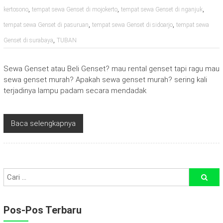
,
,
,
kertosono
tempat sewa Genset di mojokerto
tempat sewa Genset di nganjuk
,
,
tempat sewa Genset di pasuruan
tempat sewa Genset di sidoarjo
tempat sewa
,
Genset di surabaya
TUBAN
Sewa Genset atau Beli Genset? mau rental genset tapi ragu mau
sewa genset murah? Apakah sewa genset murah? sering kali
terjadinya lampu padam secara mendadak
Baca selengkapnya
Pos-Pos Terbaru