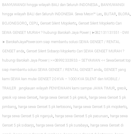
,
BANYUWANGI hingga wilayah BALI dan Seluruh INDONESIA.
BANYUWANGI
,
,
,
hingga wilayah BALI dan Seluruh INDONESIA. Sewa Mesin℠ Las
BLITAR
BLORA
,
,
,
BOJONEGORO
CEPU
Genset Silent Mojokerto
Genset Silent Mojokerto Cari
SEWA GENSET MURAH ? hubungi Barokah Jaya Power | ➤082131131551 - DWI
➤ BarokahJayaPower.com siap membantu solusi SEWA GENSET / RENTAL
,
GENSET anda
Genset Silent Sidoarjo Mojokerto Cari SEWA GENSET MURAH ?
hubungi Barokah Jaya Power | >>08992333933 – SETYAWAN << SewaGenset.top
,
siap membantu solusi SEWA GENSET / RENTAL GENSET anda
GENSET yang
kami SEWA kan mulai GENSET 20 KVA – 1000 KVA SILENT dan MOBILE /
,
,
TRAILER . jangkauan wilayah PENYEWAAN kami sampai JAWA TIMUR
gresik
,
,
gresik vip sewa Genset
harga sewa Genset 5 pk gresik
harga sewa Genset 5 pk
,
,
,
jombang
harga sewa Genset 5 pk kertosono
harga sewa Genset 5 pk mojokerto
,
,
harga sewa Genset 5 pk nganjuk
harga sewa Genset 5 pk pasuruan
harga sewa
,
,
Genset 5 pk sidoarjo
harga sewa Genset 5 pk surabaya
harga sewa Genset di