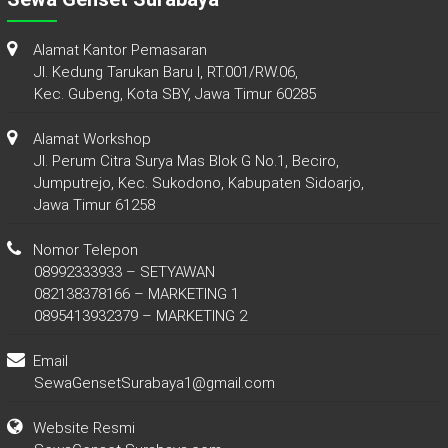
Alamat Kantor Pemasaran
Jl. Kedung Tarukan Baru I, RT.001/RW.06,
Kec. Gubeng, Kota SBY, Jawa Timur 60285
Alamat Workshop
Jl. Perum Citra Surya Mas Blok G No.1, Beciro,
Jumputrejo, Kec. Sukodono, Kabupaten Sidoarjo,
Jawa Timur 61258
Nomor Telepon
08992333933 – SETYAWAN
082138378166 – MARKETING 1
0895413932379 – MARKETING 2
Email
SewaGensetSurabaya1@gmail.com
Website Resmi