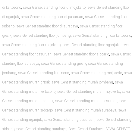
,
,
di kertosono
sewa Genset standing floor di mojokerto
sewa Genset standing floor
,
,
di nganjuk
sewa Genset standing floor di pasuruan
sewa Genset standing floor di
,
,
sidoarjo
sewa Genset standing floor di surabaya
sewa Genset standing floor
,
,
,
gresik
sewa Genset standing floor jombang
sewa Genset standing floor kertosono
,
,
sewa Genset standing floor mojokerto
sewa Genset standing floor nganjuk
sewa
,
,
Genset standing floor pasuruan
sewa Genset standing floor sidoarjo
sewa Genset
,
,
standing floor surabaya
sewa Genset standing gresik
sewa Genset standing
,
,
,
jombang
sewa Genset standing kertosono
sewa Genset standing mojokerto
sewa
,
,
Genset standing murah gresik
sewa Genset standing murah jombang
sewa
,
,
Genset standing murah kertosono
sewa Genset standing murah mojokerto
sewa
,
,
Genset standing murah nganjuk
sewa Genset standing murah pasuruan
sewa
,
,
Genset standing murah sidoarjo
sewa Genset standing murah surabaya
sewa
,
,
Genset standing nganjuk
sewa Genset standing pasuruan
sewa Genset standing
,
,
,
sidoarjo
sewa Genset standing surabaya
Sewa Genset Surabaya
SEWA GENSET