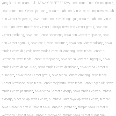
,
,
yang kami sediakan mulai SEWA GENSET 20 KVA
sewa murah non Genset gresik
,
,
sewa murah non Genset jombang
sewa murah non Genset kertosono
sewa murah
,
,
non Genset mojokerto
sewa murah non Genset nganjuk
sewa murah non Genset
,
,
,
pasuruan
sewa murah non Genset sidoarjo
sewa non Genset gresik
sewa non
,
,
,
Genset jombang
sewa non Genset kertosono
sewa non Genset mojokerto
sewa
,
,
,
non Genset nganjuk
sewa non Genset pasuruan
sewa non Genset sidoarjo
sewa
,
,
tenda Genset di gresik
sewa tenda Genset di jombang
sewa tenda Genset di
,
,
,
kertosono
sewa tenda Genset di mojokerto
sewa tenda Genset di nganjuk
sewa
,
,
tenda Genset di pasuruan
sewa tenda Genset di sidoarjo
sewa tenda Genset di
,
,
,
surabaya
sewa tenda Genset gresik
sewa tenda Genset jombang
sewa tenda
,
,
,
Genset kertosono
sewa tenda Genset mojokerto
sewa tenda Genset nganjuk
sewa
,
,
,
tenda Genset pasuruan
sewa tenda Genset sidoarjo
sewa tenda Genset surabaya
,
,
,
,
sidoarjo
sidoarjo vip sewa Genset
surabaya
surabaya vip sewa Genset
tempat
,
,
sewa Genset di gresik
tempat sewa Genset di jombang
tempat sewa Genset di
,
,
,
kertosono
tempat sewa Genset di mojokerto
tempat sewa Genset di nganjuk