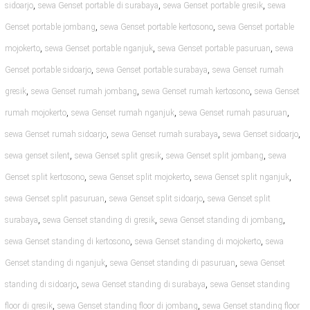
,
,
,
sidoarjo
sewa Genset portable di surabaya
sewa Genset portable gresik
sewa
,
,
Genset portable jombang
sewa Genset portable kertosono
sewa Genset portable
,
,
,
mojokerto
sewa Genset portable nganjuk
sewa Genset portable pasuruan
sewa
,
,
Genset portable sidoarjo
sewa Genset portable surabaya
sewa Genset rumah
,
,
,
gresik
sewa Genset rumah jombang
sewa Genset rumah kertosono
sewa Genset
,
,
,
rumah mojokerto
sewa Genset rumah nganjuk
sewa Genset rumah pasuruan
,
,
,
sewa Genset rumah sidoarjo
sewa Genset rumah surabaya
sewa Genset sidoarjo
,
,
,
sewa genset silent
sewa Genset split gresik
sewa Genset split jombang
sewa
,
,
,
Genset split kertosono
sewa Genset split mojokerto
sewa Genset split nganjuk
,
,
sewa Genset split pasuruan
sewa Genset split sidoarjo
sewa Genset split
,
,
,
surabaya
sewa Genset standing di gresik
sewa Genset standing di jombang
,
,
sewa Genset standing di kertosono
sewa Genset standing di mojokerto
sewa
,
,
Genset standing di nganjuk
sewa Genset standing di pasuruan
sewa Genset
,
,
standing di sidoarjo
sewa Genset standing di surabaya
sewa Genset standing
,
,
floor di gresik
sewa Genset standing floor di jombang
sewa Genset standing floor