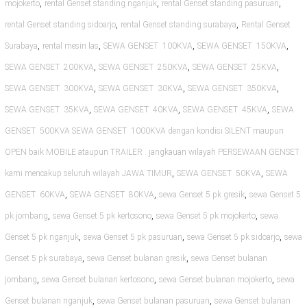
,
,
,
mojokerto
rental Genset standing nganjuk
rental Genset standing pasuruan
,
,
rental Genset standing sidoarjo
rental Genset standing surabaya
Rental Genset
,
,
,
,
Surabaya
rental mesin las
SEWA GENSET 100KVA
SEWA GENSET 150KVA
,
,
,
SEWA GENSET 200KVA
SEWA GENSET 250KVA
SEWA GENSET 25KVA
,
,
,
SEWA GENSET 300KVA
SEWA GENSET 30KVA
SEWA GENSET 350KVA
,
,
,
SEWA GENSET 35KVA
SEWA GENSET 40KVA
SEWA GENSET 45KVA
SEWA
GENSET 500KVA SEWA GENSET 1000KVA dengan kondisi SILENT maupun
OPEN baik MOBILE ataupun TRAILER . jangkauan wilayah PERSEWAAN GENSET
,
,
kami mencakup seluruh wilayah JAWA TIMUR
SEWA GENSET 50KVA
SEWA
,
,
,
GENSET 60KVA
SEWA GENSET 80KVA
sewa Genset 5 pk gresik
sewa Genset 5
,
,
,
pk jombang
sewa Genset 5 pk kertosono
sewa Genset 5 pk mojokerto
sewa
,
,
,
Genset 5 pk nganjuk
sewa Genset 5 pk pasuruan
sewa Genset 5 pk sidoarjo
sewa
,
,
Genset 5 pk surabaya
sewa Genset bulanan gresik
sewa Genset bulanan
,
,
,
jombang
sewa Genset bulanan kertosono
sewa Genset bulanan mojokerto
sewa
,
,
Genset bulanan nganjuk
sewa Genset bulanan pasuruan
sewa Genset bulanan