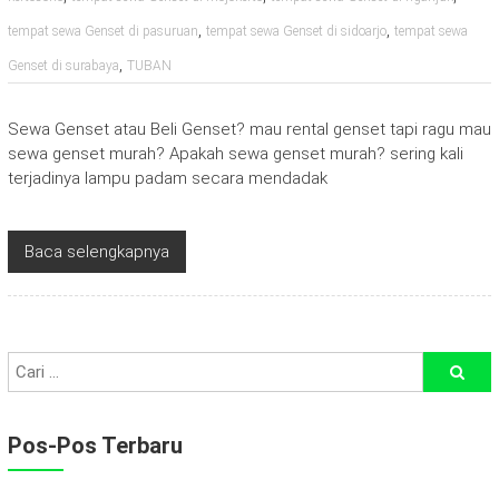
,
,
tempat sewa Genset di pasuruan
tempat sewa Genset di sidoarjo
tempat sewa
,
Genset di surabaya
TUBAN
Sewa Genset atau Beli Genset? mau rental genset tapi ragu mau
sewa genset murah? Apakah sewa genset murah? sering kali
terjadinya lampu padam secara mendadak
Baca selengkapnya
Pos-Pos Terbaru