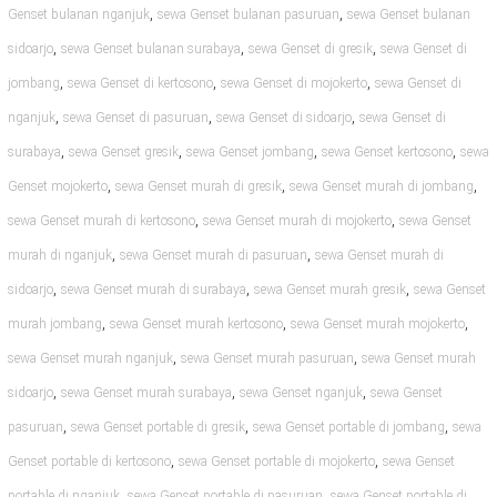
,
,
Genset bulanan nganjuk
sewa Genset bulanan pasuruan
sewa Genset bulanan
,
,
,
sidoarjo
sewa Genset bulanan surabaya
sewa Genset di gresik
sewa Genset di
,
,
,
jombang
sewa Genset di kertosono
sewa Genset di mojokerto
sewa Genset di
,
,
,
nganjuk
sewa Genset di pasuruan
sewa Genset di sidoarjo
sewa Genset di
,
,
,
,
surabaya
sewa Genset gresik
sewa Genset jombang
sewa Genset kertosono
sewa
,
,
,
Genset mojokerto
sewa Genset murah di gresik
sewa Genset murah di jombang
,
,
sewa Genset murah di kertosono
sewa Genset murah di mojokerto
sewa Genset
,
,
murah di nganjuk
sewa Genset murah di pasuruan
sewa Genset murah di
,
,
,
sidoarjo
sewa Genset murah di surabaya
sewa Genset murah gresik
sewa Genset
,
,
,
murah jombang
sewa Genset murah kertosono
sewa Genset murah mojokerto
,
,
sewa Genset murah nganjuk
sewa Genset murah pasuruan
sewa Genset murah
,
,
,
sidoarjo
sewa Genset murah surabaya
sewa Genset nganjuk
sewa Genset
,
,
,
pasuruan
sewa Genset portable di gresik
sewa Genset portable di jombang
sewa
,
,
Genset portable di kertosono
sewa Genset portable di mojokerto
sewa Genset
,
,
portable di nganjuk
sewa Genset portable di pasuruan
sewa Genset portable di