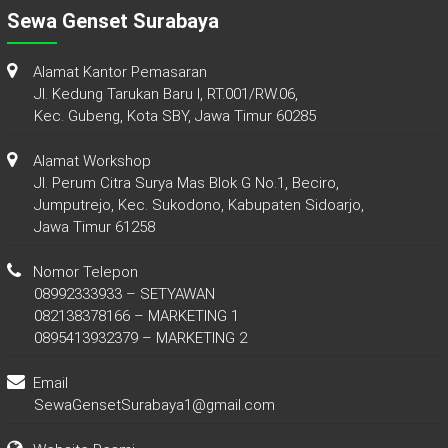
Sewa Genset Surabaya
Alamat Kantor Pemasaran
Jl. Kedung Tarukan Baru I, RT.001/RW.06,
Kec. Gubeng, Kota SBY, Jawa Timur 60285
Alamat Workshop
Jl. Perum Citra Surya Mas Blok G No.1, Beciro,
Jumputrejo, Kec. Sukodono, Kabupaten Sidoarjo,
Jawa Timur 61258
Nomor Telepon
08992333933 – SETYAWAN
082138378166 – MARKETING 1
0895413932379 – MARKETING 2
Email
SewaGensetSurabaya1@gmail.com