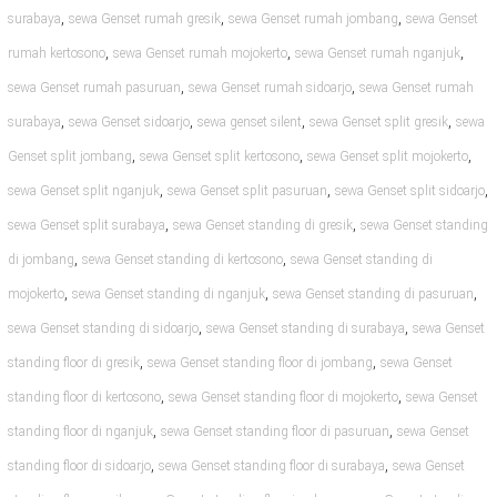
,
,
,
surabaya
sewa Genset rumah gresik
sewa Genset rumah jombang
sewa Genset
,
,
,
rumah kertosono
sewa Genset rumah mojokerto
sewa Genset rumah nganjuk
,
,
sewa Genset rumah pasuruan
sewa Genset rumah sidoarjo
sewa Genset rumah
,
,
,
,
surabaya
sewa Genset sidoarjo
sewa genset silent
sewa Genset split gresik
sewa
,
,
,
Genset split jombang
sewa Genset split kertosono
sewa Genset split mojokerto
,
,
,
sewa Genset split nganjuk
sewa Genset split pasuruan
sewa Genset split sidoarjo
,
,
sewa Genset split surabaya
sewa Genset standing di gresik
sewa Genset standing
,
,
di jombang
sewa Genset standing di kertosono
sewa Genset standing di
,
,
,
mojokerto
sewa Genset standing di nganjuk
sewa Genset standing di pasuruan
,
,
sewa Genset standing di sidoarjo
sewa Genset standing di surabaya
sewa Genset
,
,
standing floor di gresik
sewa Genset standing floor di jombang
sewa Genset
,
,
standing floor di kertosono
sewa Genset standing floor di mojokerto
sewa Genset
,
,
standing floor di nganjuk
sewa Genset standing floor di pasuruan
sewa Genset
,
,
standing floor di sidoarjo
sewa Genset standing floor di surabaya
sewa Genset