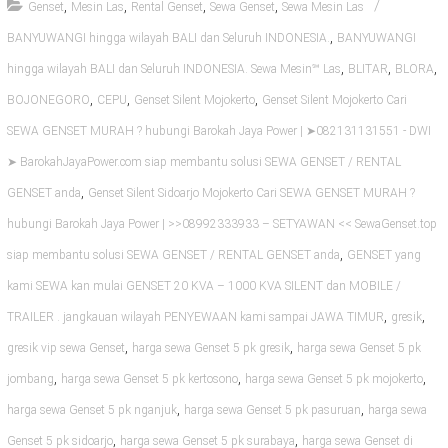
,
,
,
,
Genset
Mesin Las
Rental Genset
Sewa Genset
Sewa Mesin Las
,
BANYUWANGI hingga wilayah BALI dan Seluruh INDONESIA.
BANYUWANGI
,
,
,
hingga wilayah BALI dan Seluruh INDONESIA. Sewa Mesin℠ Las
BLITAR
BLORA
,
,
,
BOJONEGORO
CEPU
Genset Silent Mojokerto
Genset Silent Mojokerto Cari
SEWA GENSET MURAH ? hubungi Barokah Jaya Power | ➤082131131551 - DWI
➤ BarokahJayaPower.com siap membantu solusi SEWA GENSET / RENTAL
,
GENSET anda
Genset Silent Sidoarjo Mojokerto Cari SEWA GENSET MURAH ?
hubungi Barokah Jaya Power | >>08992333933 – SETYAWAN << SewaGenset.top
,
siap membantu solusi SEWA GENSET / RENTAL GENSET anda
GENSET yang
kami SEWA kan mulai GENSET 20 KVA – 1000 KVA SILENT dan MOBILE /
,
,
TRAILER . jangkauan wilayah PENYEWAAN kami sampai JAWA TIMUR
gresik
,
,
gresik vip sewa Genset
harga sewa Genset 5 pk gresik
harga sewa Genset 5 pk
,
,
,
jombang
harga sewa Genset 5 pk kertosono
harga sewa Genset 5 pk mojokerto
,
,
harga sewa Genset 5 pk nganjuk
harga sewa Genset 5 pk pasuruan
harga sewa
,
,
Genset 5 pk sidoarjo
harga sewa Genset 5 pk surabaya
harga sewa Genset di