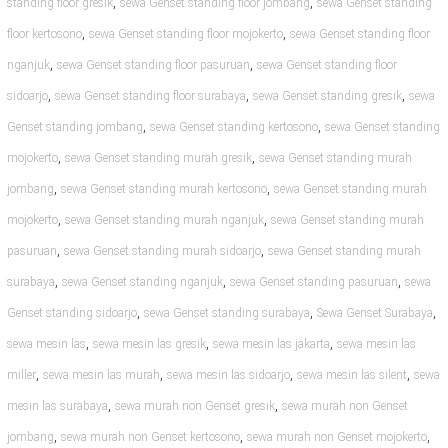
,
,
standing floor gresik
sewa Genset standing floor jombang
sewa Genset standing
,
,
floor kertosono
sewa Genset standing floor mojokerto
sewa Genset standing floor
,
,
nganjuk
sewa Genset standing floor pasuruan
sewa Genset standing floor
,
,
,
sidoarjo
sewa Genset standing floor surabaya
sewa Genset standing gresik
sewa
,
,
Genset standing jombang
sewa Genset standing kertosono
sewa Genset standing
,
,
mojokerto
sewa Genset standing murah gresik
sewa Genset standing murah
,
,
jombang
sewa Genset standing murah kertosono
sewa Genset standing murah
,
,
mojokerto
sewa Genset standing murah nganjuk
sewa Genset standing murah
,
,
pasuruan
sewa Genset standing murah sidoarjo
sewa Genset standing murah
,
,
,
surabaya
sewa Genset standing nganjuk
sewa Genset standing pasuruan
sewa
,
,
,
Genset standing sidoarjo
sewa Genset standing surabaya
Sewa Genset Surabaya
,
,
,
sewa mesin las
sewa mesin las gresik
sewa mesin las jakarta
sewa mesin las
,
,
,
,
miller
sewa mesin las murah
sewa mesin las sidoarjo
sewa mesin las silent
sewa
,
,
mesin las surabaya
sewa murah non Genset gresik
sewa murah non Genset
,
,
,
jombang
sewa murah non Genset kertosono
sewa murah non Genset mojokerto