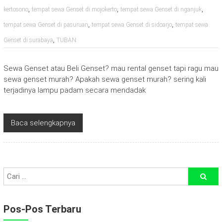
,
,
,
kertosono
tempat sewa Genset di mojokerto
tempat sewa Genset di nganjuk
,
,
tempat sewa Genset di pasuruan
tempat sewa Genset di sidoarjo
tempat sewa
,
Genset di surabaya
TUBAN
Sewa Genset atau Beli Genset? mau rental genset tapi ragu mau
sewa genset murah? Apakah sewa genset murah? sering kali
terjadinya lampu padam secara mendadak
Baca selengkapnya
Pos-Pos Terbaru