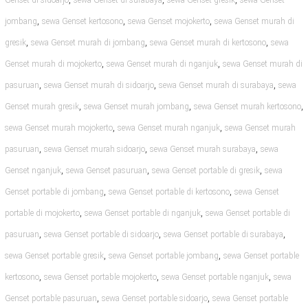
Genset di sidoarjo
sewa Genset di surabaya
sewa Genset gresik
sewa Genset
,
,
,
jombang
sewa Genset kertosono
sewa Genset mojokerto
sewa Genset murah di
,
,
,
gresik
sewa Genset murah di jombang
sewa Genset murah di kertosono
sewa
,
,
Genset murah di mojokerto
sewa Genset murah di nganjuk
sewa Genset murah di
,
,
,
pasuruan
sewa Genset murah di sidoarjo
sewa Genset murah di surabaya
sewa
,
,
,
Genset murah gresik
sewa Genset murah jombang
sewa Genset murah kertosono
,
,
sewa Genset murah mojokerto
sewa Genset murah nganjuk
sewa Genset murah
,
,
,
pasuruan
sewa Genset murah sidoarjo
sewa Genset murah surabaya
sewa
,
,
,
Genset nganjuk
sewa Genset pasuruan
sewa Genset portable di gresik
sewa
,
,
Genset portable di jombang
sewa Genset portable di kertosono
sewa Genset
,
,
portable di mojokerto
sewa Genset portable di nganjuk
sewa Genset portable di
,
,
,
pasuruan
sewa Genset portable di sidoarjo
sewa Genset portable di surabaya
,
,
sewa Genset portable gresik
sewa Genset portable jombang
sewa Genset portable
,
,
,
kertosono
sewa Genset portable mojokerto
sewa Genset portable nganjuk
sewa
,
,
Genset portable pasuruan
sewa Genset portable sidoarjo
sewa Genset portable