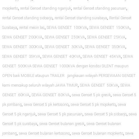
,
,
,
mojokerto
rental Genset standing nganjuk
rental Genset standing pasuruan
,
,
rental Genset standing sidoarjo
rental Genset standing surabaya
Rental Genset
,
,
,
,
Surabaya
rental mesin las
SEWA GENSET 100KVA
SEWA GENSET 150KVA
,
,
,
SEWA GENSET 200KVA
SEWA GENSET 250KVA
SEWA GENSET 25KVA
,
,
,
SEWA GENSET 300KVA
SEWA GENSET 30KVA
SEWA GENSET 350KVA
,
,
,
SEWA GENSET 35KVA
SEWA GENSET 40KVA
SEWA GENSET 45KVA
SEWA
GENSET 500KVA SEWA GENSET 1000KVA dengan kondisi SILENT maupun
OPEN baik MOBILE ataupun TRAILER . jangkauan wilayah PERSEWAAN GENSET
,
,
kami mencakup seluruh wilayah JAWA TIMUR
SEWA GENSET 50KVA
SEWA
,
,
,
GENSET 60KVA
SEWA GENSET 80KVA
sewa Genset 5 pk gresik
sewa Genset 5
,
,
,
pk jombang
sewa Genset 5 pk kertosono
sewa Genset 5 pk mojokerto
sewa
,
,
,
Genset 5 pk nganjuk
sewa Genset 5 pk pasuruan
sewa Genset 5 pk sidoarjo
sewa
,
,
Genset 5 pk surabaya
sewa Genset bulanan gresik
sewa Genset bulanan
,
,
,
jombang
sewa Genset bulanan kertosono
sewa Genset bulanan mojokerto
sewa