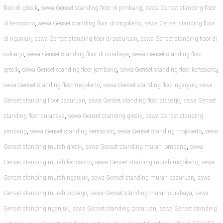
,
,
floor di gresik
sewa Genset standing floor di jombang
sewa Genset standing floor
,
,
di kertosono
sewa Genset standing floor di mojokerto
sewa Genset standing floor
,
,
di nganjuk
sewa Genset standing floor di pasuruan
sewa Genset standing floor di
,
,
sidoarjo
sewa Genset standing floor di surabaya
sewa Genset standing floor
,
,
,
gresik
sewa Genset standing floor jombang
sewa Genset standing floor kertosono
,
,
sewa Genset standing floor mojokerto
sewa Genset standing floor nganjuk
sewa
,
,
Genset standing floor pasuruan
sewa Genset standing floor sidoarjo
sewa Genset
,
,
standing floor surabaya
sewa Genset standing gresik
sewa Genset standing
,
,
,
jombang
sewa Genset standing kertosono
sewa Genset standing mojokerto
sewa
,
,
Genset standing murah gresik
sewa Genset standing murah jombang
sewa
,
,
Genset standing murah kertosono
sewa Genset standing murah mojokerto
sewa
,
,
Genset standing murah nganjuk
sewa Genset standing murah pasuruan
sewa
,
,
Genset standing murah sidoarjo
sewa Genset standing murah surabaya
sewa
,
,
Genset standing nganjuk
sewa Genset standing pasuruan
sewa Genset standing