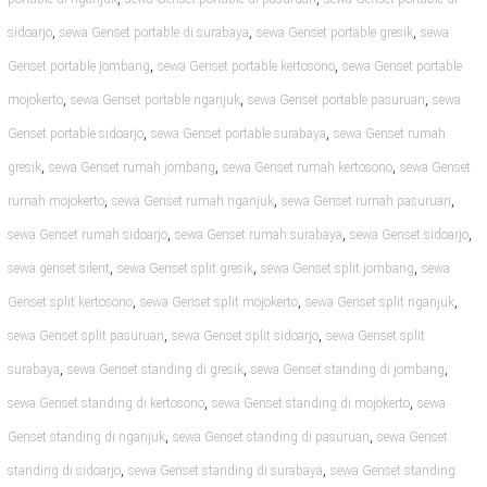
,
,
,
sidoarjo
sewa Genset portable di surabaya
sewa Genset portable gresik
sewa
,
,
Genset portable jombang
sewa Genset portable kertosono
sewa Genset portable
,
,
,
mojokerto
sewa Genset portable nganjuk
sewa Genset portable pasuruan
sewa
,
,
Genset portable sidoarjo
sewa Genset portable surabaya
sewa Genset rumah
,
,
,
gresik
sewa Genset rumah jombang
sewa Genset rumah kertosono
sewa Genset
,
,
,
rumah mojokerto
sewa Genset rumah nganjuk
sewa Genset rumah pasuruan
,
,
,
sewa Genset rumah sidoarjo
sewa Genset rumah surabaya
sewa Genset sidoarjo
,
,
,
sewa genset silent
sewa Genset split gresik
sewa Genset split jombang
sewa
,
,
,
Genset split kertosono
sewa Genset split mojokerto
sewa Genset split nganjuk
,
,
sewa Genset split pasuruan
sewa Genset split sidoarjo
sewa Genset split
,
,
,
surabaya
sewa Genset standing di gresik
sewa Genset standing di jombang
,
,
sewa Genset standing di kertosono
sewa Genset standing di mojokerto
sewa
,
,
Genset standing di nganjuk
sewa Genset standing di pasuruan
sewa Genset
,
,
standing di sidoarjo
sewa Genset standing di surabaya
sewa Genset standing