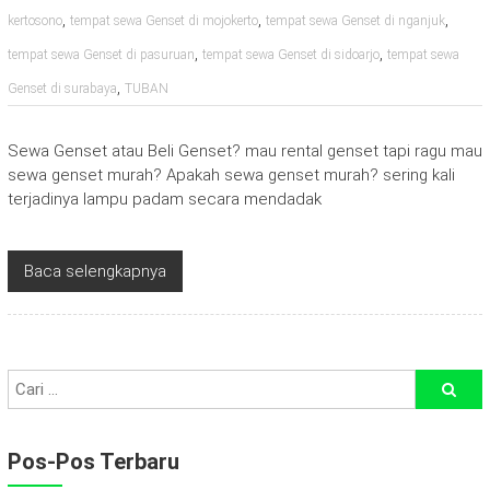
,
,
,
kertosono
tempat sewa Genset di mojokerto
tempat sewa Genset di nganjuk
,
,
tempat sewa Genset di pasuruan
tempat sewa Genset di sidoarjo
tempat sewa
,
Genset di surabaya
TUBAN
Sewa Genset atau Beli Genset? mau rental genset tapi ragu mau
sewa genset murah? Apakah sewa genset murah? sering kali
terjadinya lampu padam secara mendadak
Baca selengkapnya
Pos-Pos Terbaru