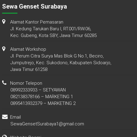
Sewa Genset Surabaya
Alamat Kantor Pemasaran
Jl. Kedung Tarukan Baru I, RT.001/RW.06,
Kec. Gubeng, Kota SBY, Jawa Timur 60285
Alamat Workshop
Jl. Perum Citra Surya Mas Blok G No.1, Beciro,
Jumputrejo, Kec. Sukodono, Kabupaten Sidoarjo,
Jawa Timur 61258
Nomor Telepon
08992333933 – SETYAWAN
082138378166 – MARKETING 1
0895413932379 – MARKETING 2
Email
SewaGensetSurabaya1@gmail.com