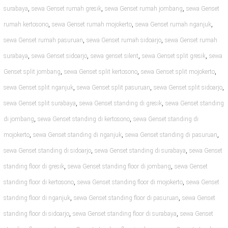
,
,
,
surabaya
sewa Genset rumah gresik
sewa Genset rumah jombang
sewa Genset
,
,
,
rumah kertosono
sewa Genset rumah mojokerto
sewa Genset rumah nganjuk
,
,
sewa Genset rumah pasuruan
sewa Genset rumah sidoarjo
sewa Genset rumah
,
,
,
,
surabaya
sewa Genset sidoarjo
sewa genset silent
sewa Genset split gresik
sewa
,
,
,
Genset split jombang
sewa Genset split kertosono
sewa Genset split mojokerto
,
,
,
sewa Genset split nganjuk
sewa Genset split pasuruan
sewa Genset split sidoarjo
,
,
sewa Genset split surabaya
sewa Genset standing di gresik
sewa Genset standing
,
,
di jombang
sewa Genset standing di kertosono
sewa Genset standing di
,
,
,
mojokerto
sewa Genset standing di nganjuk
sewa Genset standing di pasuruan
,
,
sewa Genset standing di sidoarjo
sewa Genset standing di surabaya
sewa Genset
,
,
standing floor di gresik
sewa Genset standing floor di jombang
sewa Genset
,
,
standing floor di kertosono
sewa Genset standing floor di mojokerto
sewa Genset
,
,
standing floor di nganjuk
sewa Genset standing floor di pasuruan
sewa Genset
,
,
standing floor di sidoarjo
sewa Genset standing floor di surabaya
sewa Genset