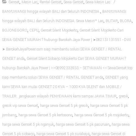
,
,
,
,
Genset
Mesin Las
Rental Genset
Sewa Genset
Sewa Mesin Las
,
BANYUWANGI hingga wilayah BALI dan Seluruh INDONESIA.
BANYUWANGI
,
,
,
hingga wilayah BALI dan Seluruh INDONESIA. Sewa Mesin℠ Las
BLITAR
BLORA
,
,
,
BOJONEGORO
CEPU
Genset Silent Mojokerto
Genset Silent Mojokerto Cari
SEWA GENSET MURAH ? hubungi Barokah Jaya Power | ➤082131131551 - DWI
➤ BarokahJayaPower.com siap membantu solusi SEWA GENSET / RENTAL
,
GENSET anda
Genset Silent Sidoarjo Mojokerto Cari SEWA GENSET MURAH ?
hubungi Barokah Jaya Power | >>08992333933 – SETYAWAN << SewaGenset.top
,
siap membantu solusi SEWA GENSET / RENTAL GENSET anda
GENSET yang
kami SEWA kan mulai GENSET 20 KVA – 1000 KVA SILENT dan MOBILE /
,
,
TRAILER . jangkauan wilayah PENYEWAAN kami sampai JAWA TIMUR
gresik
,
,
gresik vip sewa Genset
harga sewa Genset 5 pk gresik
harga sewa Genset 5 pk
,
,
,
jombang
harga sewa Genset 5 pk kertosono
harga sewa Genset 5 pk mojokerto
,
,
harga sewa Genset 5 pk nganjuk
harga sewa Genset 5 pk pasuruan
harga sewa
,
,
Genset 5 pk sidoarjo
harga sewa Genset 5 pk surabaya
harga sewa Genset di