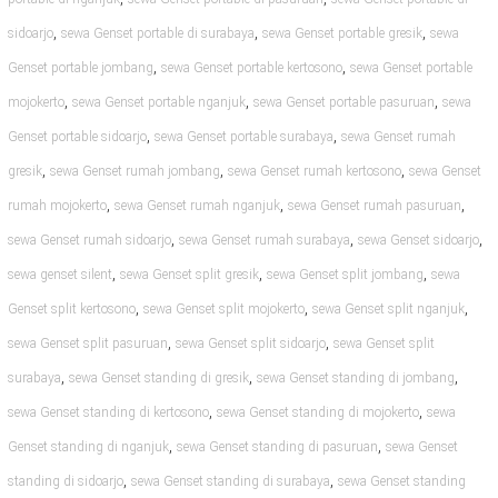
,
,
,
sidoarjo
sewa Genset portable di surabaya
sewa Genset portable gresik
sewa
,
,
Genset portable jombang
sewa Genset portable kertosono
sewa Genset portable
,
,
,
mojokerto
sewa Genset portable nganjuk
sewa Genset portable pasuruan
sewa
,
,
Genset portable sidoarjo
sewa Genset portable surabaya
sewa Genset rumah
,
,
,
gresik
sewa Genset rumah jombang
sewa Genset rumah kertosono
sewa Genset
,
,
,
rumah mojokerto
sewa Genset rumah nganjuk
sewa Genset rumah pasuruan
,
,
,
sewa Genset rumah sidoarjo
sewa Genset rumah surabaya
sewa Genset sidoarjo
,
,
,
sewa genset silent
sewa Genset split gresik
sewa Genset split jombang
sewa
,
,
,
Genset split kertosono
sewa Genset split mojokerto
sewa Genset split nganjuk
,
,
sewa Genset split pasuruan
sewa Genset split sidoarjo
sewa Genset split
,
,
,
surabaya
sewa Genset standing di gresik
sewa Genset standing di jombang
,
,
sewa Genset standing di kertosono
sewa Genset standing di mojokerto
sewa
,
,
Genset standing di nganjuk
sewa Genset standing di pasuruan
sewa Genset
,
,
standing di sidoarjo
sewa Genset standing di surabaya
sewa Genset standing