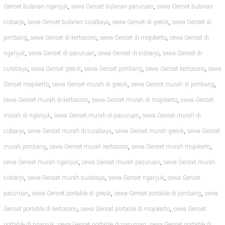
,
,
Genset bulanan nganjuk
sewa Genset bulanan pasuruan
sewa Genset bulanan
,
,
,
sidoarjo
sewa Genset bulanan surabaya
sewa Genset di gresik
sewa Genset di
,
,
,
jombang
sewa Genset di kertosono
sewa Genset di mojokerto
sewa Genset di
,
,
,
nganjuk
sewa Genset di pasuruan
sewa Genset di sidoarjo
sewa Genset di
,
,
,
,
surabaya
sewa Genset gresik
sewa Genset jombang
sewa Genset kertosono
sewa
,
,
,
Genset mojokerto
sewa Genset murah di gresik
sewa Genset murah di jombang
,
,
sewa Genset murah di kertosono
sewa Genset murah di mojokerto
sewa Genset
,
,
murah di nganjuk
sewa Genset murah di pasuruan
sewa Genset murah di
,
,
,
sidoarjo
sewa Genset murah di surabaya
sewa Genset murah gresik
sewa Genset
,
,
,
murah jombang
sewa Genset murah kertosono
sewa Genset murah mojokerto
,
,
sewa Genset murah nganjuk
sewa Genset murah pasuruan
sewa Genset murah
,
,
,
sidoarjo
sewa Genset murah surabaya
sewa Genset nganjuk
sewa Genset
,
,
,
pasuruan
sewa Genset portable di gresik
sewa Genset portable di jombang
sewa
,
,
Genset portable di kertosono
sewa Genset portable di mojokerto
sewa Genset
,
,
portable di nganjuk
sewa Genset portable di pasuruan
sewa Genset portable di