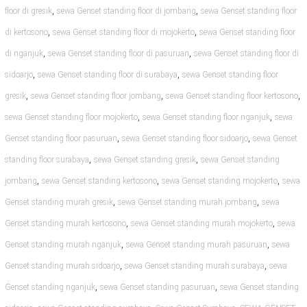
,
,
floor di gresik
sewa Genset standing floor di jombang
sewa Genset standing floor
,
,
di kertosono
sewa Genset standing floor di mojokerto
sewa Genset standing floor
,
,
di nganjuk
sewa Genset standing floor di pasuruan
sewa Genset standing floor di
,
,
sidoarjo
sewa Genset standing floor di surabaya
sewa Genset standing floor
,
,
,
gresik
sewa Genset standing floor jombang
sewa Genset standing floor kertosono
,
,
sewa Genset standing floor mojokerto
sewa Genset standing floor nganjuk
sewa
,
,
Genset standing floor pasuruan
sewa Genset standing floor sidoarjo
sewa Genset
,
,
standing floor surabaya
sewa Genset standing gresik
sewa Genset standing
,
,
,
jombang
sewa Genset standing kertosono
sewa Genset standing mojokerto
sewa
,
,
Genset standing murah gresik
sewa Genset standing murah jombang
sewa
,
,
Genset standing murah kertosono
sewa Genset standing murah mojokerto
sewa
,
,
Genset standing murah nganjuk
sewa Genset standing murah pasuruan
sewa
,
,
Genset standing murah sidoarjo
sewa Genset standing murah surabaya
sewa
,
,
Genset standing nganjuk
sewa Genset standing pasuruan
sewa Genset standing