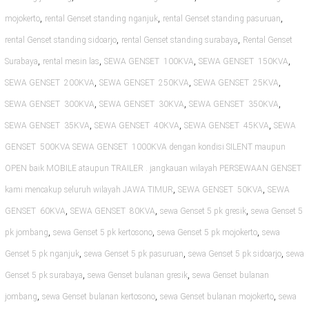
,
,
,
mojokerto
rental Genset standing nganjuk
rental Genset standing pasuruan
,
,
rental Genset standing sidoarjo
rental Genset standing surabaya
Rental Genset
,
,
,
,
Surabaya
rental mesin las
SEWA GENSET 100KVA
SEWA GENSET 150KVA
,
,
,
SEWA GENSET 200KVA
SEWA GENSET 250KVA
SEWA GENSET 25KVA
,
,
,
SEWA GENSET 300KVA
SEWA GENSET 30KVA
SEWA GENSET 350KVA
,
,
,
SEWA GENSET 35KVA
SEWA GENSET 40KVA
SEWA GENSET 45KVA
SEWA
GENSET 500KVA SEWA GENSET 1000KVA dengan kondisi SILENT maupun
OPEN baik MOBILE ataupun TRAILER . jangkauan wilayah PERSEWAAN GENSET
,
,
kami mencakup seluruh wilayah JAWA TIMUR
SEWA GENSET 50KVA
SEWA
,
,
,
GENSET 60KVA
SEWA GENSET 80KVA
sewa Genset 5 pk gresik
sewa Genset 5
,
,
,
pk jombang
sewa Genset 5 pk kertosono
sewa Genset 5 pk mojokerto
sewa
,
,
,
Genset 5 pk nganjuk
sewa Genset 5 pk pasuruan
sewa Genset 5 pk sidoarjo
sewa
,
,
Genset 5 pk surabaya
sewa Genset bulanan gresik
sewa Genset bulanan
,
,
,
jombang
sewa Genset bulanan kertosono
sewa Genset bulanan mojokerto
sewa