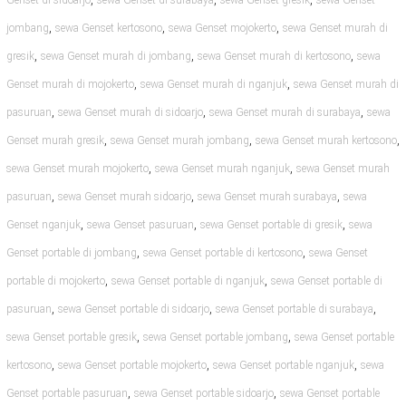
Genset di sidoarjo
sewa Genset di surabaya
sewa Genset gresik
sewa Genset
,
,
,
jombang
sewa Genset kertosono
sewa Genset mojokerto
sewa Genset murah di
,
,
,
gresik
sewa Genset murah di jombang
sewa Genset murah di kertosono
sewa
,
,
Genset murah di mojokerto
sewa Genset murah di nganjuk
sewa Genset murah di
,
,
,
pasuruan
sewa Genset murah di sidoarjo
sewa Genset murah di surabaya
sewa
,
,
,
Genset murah gresik
sewa Genset murah jombang
sewa Genset murah kertosono
,
,
sewa Genset murah mojokerto
sewa Genset murah nganjuk
sewa Genset murah
,
,
,
pasuruan
sewa Genset murah sidoarjo
sewa Genset murah surabaya
sewa
,
,
,
Genset nganjuk
sewa Genset pasuruan
sewa Genset portable di gresik
sewa
,
,
Genset portable di jombang
sewa Genset portable di kertosono
sewa Genset
,
,
portable di mojokerto
sewa Genset portable di nganjuk
sewa Genset portable di
,
,
,
pasuruan
sewa Genset portable di sidoarjo
sewa Genset portable di surabaya
,
,
sewa Genset portable gresik
sewa Genset portable jombang
sewa Genset portable
,
,
,
kertosono
sewa Genset portable mojokerto
sewa Genset portable nganjuk
sewa
,
,
Genset portable pasuruan
sewa Genset portable sidoarjo
sewa Genset portable