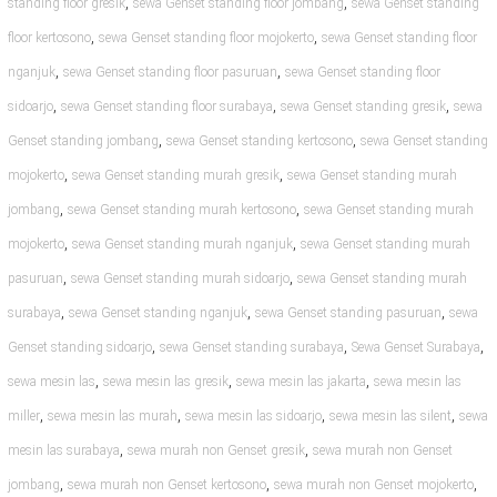
,
,
standing floor gresik
sewa Genset standing floor jombang
sewa Genset standing
,
,
floor kertosono
sewa Genset standing floor mojokerto
sewa Genset standing floor
,
,
nganjuk
sewa Genset standing floor pasuruan
sewa Genset standing floor
,
,
,
sidoarjo
sewa Genset standing floor surabaya
sewa Genset standing gresik
sewa
,
,
Genset standing jombang
sewa Genset standing kertosono
sewa Genset standing
,
,
mojokerto
sewa Genset standing murah gresik
sewa Genset standing murah
,
,
jombang
sewa Genset standing murah kertosono
sewa Genset standing murah
,
,
mojokerto
sewa Genset standing murah nganjuk
sewa Genset standing murah
,
,
pasuruan
sewa Genset standing murah sidoarjo
sewa Genset standing murah
,
,
,
surabaya
sewa Genset standing nganjuk
sewa Genset standing pasuruan
sewa
,
,
,
Genset standing sidoarjo
sewa Genset standing surabaya
Sewa Genset Surabaya
,
,
,
sewa mesin las
sewa mesin las gresik
sewa mesin las jakarta
sewa mesin las
,
,
,
,
miller
sewa mesin las murah
sewa mesin las sidoarjo
sewa mesin las silent
sewa
,
,
mesin las surabaya
sewa murah non Genset gresik
sewa murah non Genset
,
,
,
jombang
sewa murah non Genset kertosono
sewa murah non Genset mojokerto