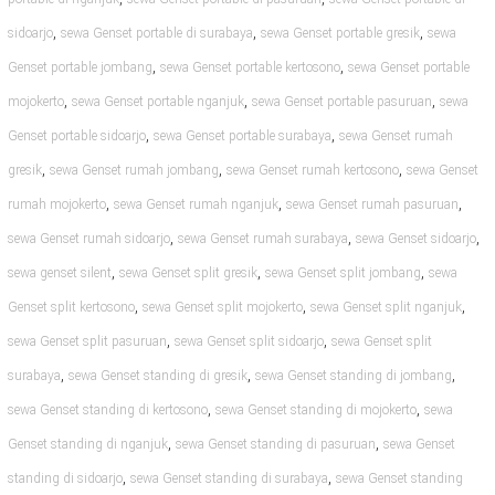
,
,
,
sidoarjo
sewa Genset portable di surabaya
sewa Genset portable gresik
sewa
,
,
Genset portable jombang
sewa Genset portable kertosono
sewa Genset portable
,
,
,
mojokerto
sewa Genset portable nganjuk
sewa Genset portable pasuruan
sewa
,
,
Genset portable sidoarjo
sewa Genset portable surabaya
sewa Genset rumah
,
,
,
gresik
sewa Genset rumah jombang
sewa Genset rumah kertosono
sewa Genset
,
,
,
rumah mojokerto
sewa Genset rumah nganjuk
sewa Genset rumah pasuruan
,
,
,
sewa Genset rumah sidoarjo
sewa Genset rumah surabaya
sewa Genset sidoarjo
,
,
,
sewa genset silent
sewa Genset split gresik
sewa Genset split jombang
sewa
,
,
,
Genset split kertosono
sewa Genset split mojokerto
sewa Genset split nganjuk
,
,
sewa Genset split pasuruan
sewa Genset split sidoarjo
sewa Genset split
,
,
,
surabaya
sewa Genset standing di gresik
sewa Genset standing di jombang
,
,
sewa Genset standing di kertosono
sewa Genset standing di mojokerto
sewa
,
,
Genset standing di nganjuk
sewa Genset standing di pasuruan
sewa Genset
,
,
standing di sidoarjo
sewa Genset standing di surabaya
sewa Genset standing