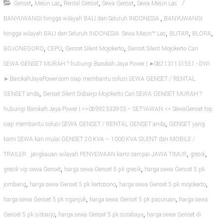
,
,
,
,
Genset
Mesin Las
Rental Genset
Sewa Genset
Sewa Mesin Las
,
BANYUWANGI hingga wilayah BALI dan Seluruh INDONESIA.
BANYUWANGI
,
,
,
hingga wilayah BALI dan Seluruh INDONESIA. Sewa Mesin℠ Las
BLITAR
BLORA
,
,
,
BOJONEGORO
CEPU
Genset Silent Mojokerto
Genset Silent Mojokerto Cari
SEWA GENSET MURAH ? hubungi Barokah Jaya Power | ➤082131131551 - DWI
➤ BarokahJayaPower.com siap membantu solusi SEWA GENSET / RENTAL
,
GENSET anda
Genset Silent Sidoarjo Mojokerto Cari SEWA GENSET MURAH ?
hubungi Barokah Jaya Power | >>08992333933 – SETYAWAN << SewaGenset.top
,
siap membantu solusi SEWA GENSET / RENTAL GENSET anda
GENSET yang
kami SEWA kan mulai GENSET 20 KVA – 1000 KVA SILENT dan MOBILE /
,
,
TRAILER . jangkauan wilayah PENYEWAAN kami sampai JAWA TIMUR
gresik
,
,
gresik vip sewa Genset
harga sewa Genset 5 pk gresik
harga sewa Genset 5 pk
,
,
,
jombang
harga sewa Genset 5 pk kertosono
harga sewa Genset 5 pk mojokerto
,
,
harga sewa Genset 5 pk nganjuk
harga sewa Genset 5 pk pasuruan
harga sewa
,
,
Genset 5 pk sidoarjo
harga sewa Genset 5 pk surabaya
harga sewa Genset di