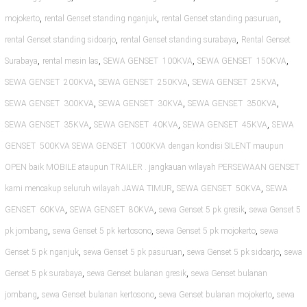
,
,
,
mojokerto
rental Genset standing nganjuk
rental Genset standing pasuruan
,
,
rental Genset standing sidoarjo
rental Genset standing surabaya
Rental Genset
,
,
,
,
Surabaya
rental mesin las
SEWA GENSET 100KVA
SEWA GENSET 150KVA
,
,
,
SEWA GENSET 200KVA
SEWA GENSET 250KVA
SEWA GENSET 25KVA
,
,
,
SEWA GENSET 300KVA
SEWA GENSET 30KVA
SEWA GENSET 350KVA
,
,
,
SEWA GENSET 35KVA
SEWA GENSET 40KVA
SEWA GENSET 45KVA
SEWA
GENSET 500KVA SEWA GENSET 1000KVA dengan kondisi SILENT maupun
OPEN baik MOBILE ataupun TRAILER . jangkauan wilayah PERSEWAAN GENSET
,
,
kami mencakup seluruh wilayah JAWA TIMUR
SEWA GENSET 50KVA
SEWA
,
,
,
GENSET 60KVA
SEWA GENSET 80KVA
sewa Genset 5 pk gresik
sewa Genset 5
,
,
,
pk jombang
sewa Genset 5 pk kertosono
sewa Genset 5 pk mojokerto
sewa
,
,
,
Genset 5 pk nganjuk
sewa Genset 5 pk pasuruan
sewa Genset 5 pk sidoarjo
sewa
,
,
Genset 5 pk surabaya
sewa Genset bulanan gresik
sewa Genset bulanan
,
,
,
jombang
sewa Genset bulanan kertosono
sewa Genset bulanan mojokerto
sewa