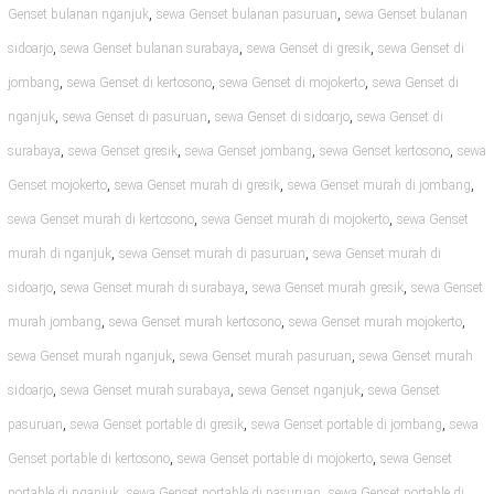
,
,
Genset bulanan nganjuk
sewa Genset bulanan pasuruan
sewa Genset bulanan
,
,
,
sidoarjo
sewa Genset bulanan surabaya
sewa Genset di gresik
sewa Genset di
,
,
,
jombang
sewa Genset di kertosono
sewa Genset di mojokerto
sewa Genset di
,
,
,
nganjuk
sewa Genset di pasuruan
sewa Genset di sidoarjo
sewa Genset di
,
,
,
,
surabaya
sewa Genset gresik
sewa Genset jombang
sewa Genset kertosono
sewa
,
,
,
Genset mojokerto
sewa Genset murah di gresik
sewa Genset murah di jombang
,
,
sewa Genset murah di kertosono
sewa Genset murah di mojokerto
sewa Genset
,
,
murah di nganjuk
sewa Genset murah di pasuruan
sewa Genset murah di
,
,
,
sidoarjo
sewa Genset murah di surabaya
sewa Genset murah gresik
sewa Genset
,
,
,
murah jombang
sewa Genset murah kertosono
sewa Genset murah mojokerto
,
,
sewa Genset murah nganjuk
sewa Genset murah pasuruan
sewa Genset murah
,
,
,
sidoarjo
sewa Genset murah surabaya
sewa Genset nganjuk
sewa Genset
,
,
,
pasuruan
sewa Genset portable di gresik
sewa Genset portable di jombang
sewa
,
,
Genset portable di kertosono
sewa Genset portable di mojokerto
sewa Genset
,
,
portable di nganjuk
sewa Genset portable di pasuruan
sewa Genset portable di