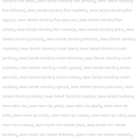
,
,
standing floor gresik
sewa Genset standing floor jombang
sewa Genset standing
,
,
floor kertosono
sewa Genset standing floor mojokerto
sewa Genset standing floor
,
,
nganjuk
sewa Genset standing floor pasuruan
sewa Genset standing floor
,
,
,
sidoarjo
sewa Genset standing floor surabaya
sewa Genset standing gresik
sewa
,
,
Genset standing jombang
sewa Genset standing kertosono
sewa Genset standing
,
,
mojokerto
sewa Genset standing murah gresik
sewa Genset standing murah
,
,
jombang
sewa Genset standing murah kertosono
sewa Genset standing murah
,
,
mojokerto
sewa Genset standing murah nganjuk
sewa Genset standing murah
,
,
pasuruan
sewa Genset standing murah sidoarjo
sewa Genset standing murah
,
,
,
surabaya
sewa Genset standing nganjuk
sewa Genset standing pasuruan
sewa
,
,
,
Genset standing sidoarjo
sewa Genset standing surabaya
Sewa Genset Surabaya
,
,
,
sewa mesin las
sewa mesin las gresik
sewa mesin las jakarta
sewa mesin las
,
,
,
,
miller
sewa mesin las murah
sewa mesin las sidoarjo
sewa mesin las silent
sewa
,
,
mesin las surabaya
sewa murah non Genset gresik
sewa murah non Genset
,
,
,
jombang
sewa murah non Genset kertosono
sewa murah non Genset mojokerto