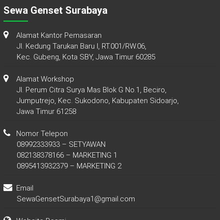
Sewa Genset Surabaya
Alamat Kantor Pemasaran
Jl. Kedung Tarukan Baru I, RT.001/RW.06,
Kec. Gubeng, Kota SBY, Jawa Timur 60285
Alamat Workshop
Jl. Perum Citra Surya Mas Blok G No.1, Beciro,
Jumputrejo, Kec. Sukodono, Kabupaten Sidoarjo,
Jawa Timur 61258
Nomor Telepon
08992333933 – SETYAWAN
082138378166 – MARKETING 1
0895413932379 – MARKETING 2
Email
SewaGensetSurabaya1@gmail.com