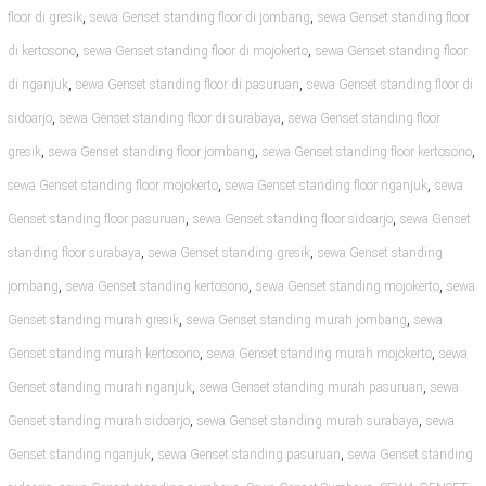
,
,
floor di gresik
sewa Genset standing floor di jombang
sewa Genset standing floor
,
,
di kertosono
sewa Genset standing floor di mojokerto
sewa Genset standing floor
,
,
di nganjuk
sewa Genset standing floor di pasuruan
sewa Genset standing floor di
,
,
sidoarjo
sewa Genset standing floor di surabaya
sewa Genset standing floor
,
,
,
gresik
sewa Genset standing floor jombang
sewa Genset standing floor kertosono
,
,
sewa Genset standing floor mojokerto
sewa Genset standing floor nganjuk
sewa
,
,
Genset standing floor pasuruan
sewa Genset standing floor sidoarjo
sewa Genset
,
,
standing floor surabaya
sewa Genset standing gresik
sewa Genset standing
,
,
,
jombang
sewa Genset standing kertosono
sewa Genset standing mojokerto
sewa
,
,
Genset standing murah gresik
sewa Genset standing murah jombang
sewa
,
,
Genset standing murah kertosono
sewa Genset standing murah mojokerto
sewa
,
,
Genset standing murah nganjuk
sewa Genset standing murah pasuruan
sewa
,
,
Genset standing murah sidoarjo
sewa Genset standing murah surabaya
sewa
,
,
Genset standing nganjuk
sewa Genset standing pasuruan
sewa Genset standing