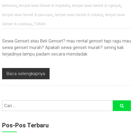
,
,
,
kertosono
tempat sewa Genset di mojokerto
tempat sewa Genset di nganjuk
,
,
tempat sewa Genset di pasuruan
tempat sewa Genset di sidoarjo
tempat sewa
,
Genset di surabaya
TUBAN
Sewa Genset atau Beli Genset? mau rental genset tapi ragu mau
sewa genset murah? Apakah sewa genset murah? sering kali
terjadinya lampu padam secara mendadak
Baca selengkapnya
Pos-Pos Terbaru