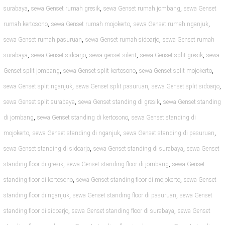
,
,
,
surabaya
sewa Genset rumah gresik
sewa Genset rumah jombang
sewa Genset
,
,
,
rumah kertosono
sewa Genset rumah mojokerto
sewa Genset rumah nganjuk
,
,
sewa Genset rumah pasuruan
sewa Genset rumah sidoarjo
sewa Genset rumah
,
,
,
,
surabaya
sewa Genset sidoarjo
sewa genset silent
sewa Genset split gresik
sewa
,
,
,
Genset split jombang
sewa Genset split kertosono
sewa Genset split mojokerto
,
,
,
sewa Genset split nganjuk
sewa Genset split pasuruan
sewa Genset split sidoarjo
,
,
sewa Genset split surabaya
sewa Genset standing di gresik
sewa Genset standing
,
,
di jombang
sewa Genset standing di kertosono
sewa Genset standing di
,
,
,
mojokerto
sewa Genset standing di nganjuk
sewa Genset standing di pasuruan
,
,
sewa Genset standing di sidoarjo
sewa Genset standing di surabaya
sewa Genset
,
,
standing floor di gresik
sewa Genset standing floor di jombang
sewa Genset
,
,
standing floor di kertosono
sewa Genset standing floor di mojokerto
sewa Genset
,
,
standing floor di nganjuk
sewa Genset standing floor di pasuruan
sewa Genset
,
,
standing floor di sidoarjo
sewa Genset standing floor di surabaya
sewa Genset