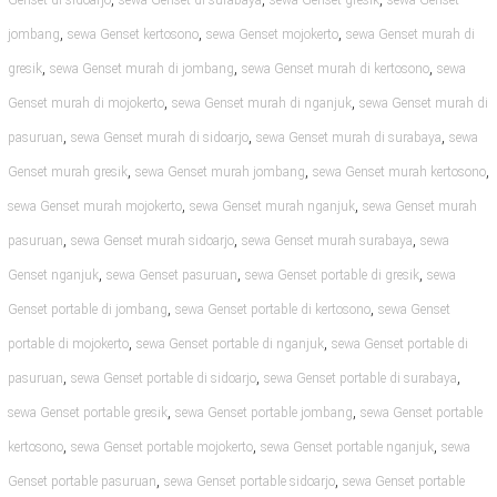
Genset di sidoarjo
sewa Genset di surabaya
sewa Genset gresik
sewa Genset
,
,
,
jombang
sewa Genset kertosono
sewa Genset mojokerto
sewa Genset murah di
,
,
,
gresik
sewa Genset murah di jombang
sewa Genset murah di kertosono
sewa
,
,
Genset murah di mojokerto
sewa Genset murah di nganjuk
sewa Genset murah di
,
,
,
pasuruan
sewa Genset murah di sidoarjo
sewa Genset murah di surabaya
sewa
,
,
,
Genset murah gresik
sewa Genset murah jombang
sewa Genset murah kertosono
,
,
sewa Genset murah mojokerto
sewa Genset murah nganjuk
sewa Genset murah
,
,
,
pasuruan
sewa Genset murah sidoarjo
sewa Genset murah surabaya
sewa
,
,
,
Genset nganjuk
sewa Genset pasuruan
sewa Genset portable di gresik
sewa
,
,
Genset portable di jombang
sewa Genset portable di kertosono
sewa Genset
,
,
portable di mojokerto
sewa Genset portable di nganjuk
sewa Genset portable di
,
,
,
pasuruan
sewa Genset portable di sidoarjo
sewa Genset portable di surabaya
,
,
sewa Genset portable gresik
sewa Genset portable jombang
sewa Genset portable
,
,
,
kertosono
sewa Genset portable mojokerto
sewa Genset portable nganjuk
sewa
,
,
Genset portable pasuruan
sewa Genset portable sidoarjo
sewa Genset portable