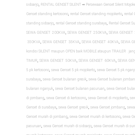
,
sidoarjo
RENTAL GENSET SILENT ➡ Persewaan Genset Silent Mojoke
,
,
Genset standing kertosono
rental Genset standing mojokerto
rental
,
,
standing sidoarjo
rental Genset standing surabaya
Rental Genset S
,
,
SEWA GENSET 200KVA
SEWA GENSET 250KVA
SEWA GENSET 
,
,
,
350KVA
SEWA GENSET 35KVA
SEWA GENSET 40KVA
SEWA G
kondisi SILENT maupun OPEN baik MOBILE ataupun TRAILER . ja
,
,
,
TIMUR
SEWA GENSET 50KVA
SEWA GENSET 60KVA
SEWA GE
,
,
5 pk kertosono
sewa Genset 5 pk mojokerto
sewa Genset 5 pk nganj
,
,
surabaya
sewa Genset bulanan gresik
sewa Genset bulanan jomba
,
,
bulanan nganjuk
sewa Genset bulanan pasuruan
sewa Genset bula
,
,
,
di jombang
sewa Genset di kertosono
sewa Genset di mojokerto
sew
,
,
,
Genset di surabaya
sewa Genset gresik
sewa Genset jombang
sewa
,
,
Genset murah di jombang
sewa Genset murah di kertosono
sewa Ge
,
,
pasuruan
sewa Genset murah di sidoarjo
sewa Genset murah di su