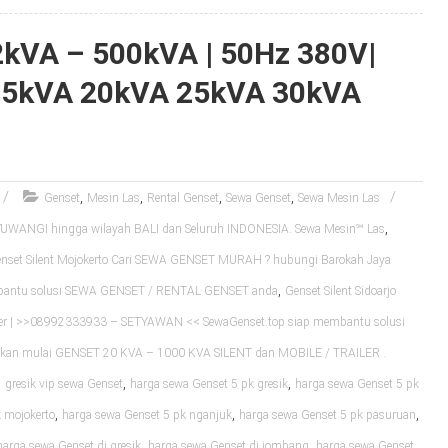
 2kVA – 500kVA | 50Hz 380V|
15kVA 20kVA 25kVA 30kVA
,
,
,
,
Genset
Mesin Las
Rental Genset
Sewa Genset
Sewa Mesin Las
,
WANGI hingga wilayah BALI dan Seluruh INDONESIA. Sewa Mesin℠ Las
nset Silent Mojokerto Cari SEWA GENSET MURAH ? hubungi Barokah Jaya
,
mbantu solusi SEWA GENSET / RENTAL GENSET anda
Genset Silent Sidoarjo
er | >>08992333933 – SETYAWAN << SewaGenset.top siap membantu solusi
an mulai GENSET 20 KVA – 1000 KVA SILENT dan MOBILE / TRAILER .
,
,
,
gresik vip sewa Genset
harga sewa Genset 5 pk gresik
harga sewa Genset 5 pk
,
,
,
 mojokerto
harga sewa Genset 5 pk nganjuk
harga sewa Genset 5 pk pasuruan
,
,
harga sewa Genset di gresik
harga sewa Genset di jombang
harga sewa Genset