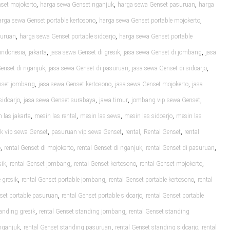
,
,
,
set mojokerto
harga sewa Genset nganjuk
harga sewa Genset pasuruan
harga
,
,
arga sewa Genset portable kertosono
harga sewa Genset portable mojokerto
,
,
suruan
harga sewa Genset portable sidoarjo
harga sewa Genset portable
,
,
,
,
indonesia
jakarta
jasa sewa Genset di gresik
jasa sewa Genset di jombang
jasa
,
,
,
Genset di nganjuk
jasa sewa Genset di pasuruan
jasa sewa Genset di sidoarjo
,
,
,
nset jombang
jasa sewa Genset kertosono
jasa sewa Genset mojokerto
jasa
,
,
,
,
sidoarjo
jasa sewa Genset surabaya
jawa timur
jombang vip sewa Genset
,
,
,
,
 las jakarta
mesin las rental
mesin las sewa
mesin las sidoarjo
mesin las
,
,
,
,
k vip sewa Genset
pasuruan vip sewa Genset
rental
Rental Genset
rental
,
,
,
,
o
rental Genset di mojokerto
rental Genset di nganjuk
rental Genset di pasuruan
,
,
,
,
sik
rental Genset jombang
rental Genset kertosono
rental Genset mojokerto
,
,
,
 gresik
rental Genset portable jombang
rental Genset portable kertosono
rental
,
,
nset portable pasuruan
rental Genset portable sidoarjo
rental Genset portable
,
,
tanding gresik
rental Genset standing jombang
rental Genset standing
,
,
,
 nganjuk
rental Genset standing pasuruan
rental Genset standing sidoarjo
rental