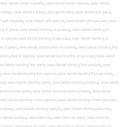
,
,
sewa Genset rumah mojokerto
sewa Genset rumah nganjuk
sewa Genset
,
,
,
,
surabaya
sewa Genset sidoarjo
sewa genset silent
sewa Genset split gresik
,
,
,
 split mojokerto
sewa Genset split nganjuk
sewa Genset split pasuruan
sewa
,
,
ng di gresik
sewa Genset standing di jombang
sewa Genset standing di
,
,
 di nganjuk
sewa Genset standing di pasuruan
sewa Genset standing di
,
,
or di gresik
sewa Genset standing floor di jombang
sewa Genset standing floor
,
,
anding floor di nganjuk
sewa Genset standing floor di pasuruan
sewa Genset
,
,
wa Genset standing floor gresik
sewa Genset standing floor jombang
sewa
,
,
,
o
sewa Genset standing floor nganjuk
sewa Genset standing floor pasuruan
,
,
,
baya
sewa Genset standing gresik
sewa Genset standing jombang
sewa Genset
,
,
tanding murah gresik
sewa Genset standing murah jombang
sewa Genset
,
,
sewa Genset standing murah nganjuk
sewa Genset standing murah pasuruan
,
,
,
 surabaya
sewa Genset standing nganjuk
sewa Genset standing pasuruan
,
,
,
a Genset Surabaya
sewa mesin las
sewa mesin las gresik
sewa mesin las
,
,
,
 sidoarjo
sewa mesin las silent
sewa mesin las surabaya
sewa murah non