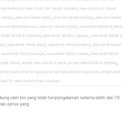
,
,
nset kertosono
sewa murah non Genset mojokerto
sewa murah non Genset
,
,
,
sidoarjo
sewa non Genset gresik
sewa non Genset jombang
sewa non Genset
,
,
,
wa non Genset pasuruan
sewa non Genset sidoarjo
sewa tenda Genset di gresik
,
,
 tenda Genset di mojokerto
sewa tenda Genset di nganjuk
sewa tenda Genset di
,
,
,
baya
sewa tenda Genset gresik
sewa tenda Genset jombang
sewa tenda Genset
,
,
,
sewa tenda Genset pasuruan
sewa tenda Genset sidoarjo
sewa tenda Genset
,
,
,
 sewa Genset
tempat sewa Genset di gresik
tempat sewa Genset di jombang
,
,
tempat sewa Genset di nganjuk
tempat sewa Genset di pasuruan
tempat sewa
,
titan701 sewa Genset murah surabaya
ung oleh tim yang telah berpengalaman selama lebih dari 19
an servis yang