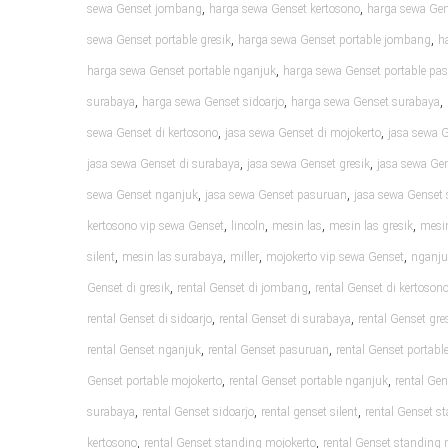
,
,
sewa Genset jombang
harga sewa Genset kertosono
harga sewa Gen
,
,
sewa Genset portable gresik
harga sewa Genset portable jombang
h
,
harga sewa Genset portable nganjuk
harga sewa Genset portable pa
,
,
,
surabaya
harga sewa Genset sidoarjo
harga sewa Genset surabaya
,
,
sewa Genset di kertosono
jasa sewa Genset di mojokerto
jasa sewa 
,
,
jasa sewa Genset di surabaya
jasa sewa Genset gresik
jasa sewa Ge
,
,
sewa Genset nganjuk
jasa sewa Genset pasuruan
jasa sewa Genset 
,
,
,
,
kertosono vip sewa Genset
lincoln
mesin las
mesin las gresik
mesin
,
,
,
,
silent
mesin las surabaya
miller
mojokerto vip sewa Genset
nganju
,
,
Genset di gresik
rental Genset di jombang
rental Genset di kertoson
,
,
rental Genset di sidoarjo
rental Genset di surabaya
rental Genset gre
,
,
rental Genset nganjuk
rental Genset pasuruan
rental Genset portable
,
,
Genset portable mojokerto
rental Genset portable nganjuk
rental Ge
,
,
,
surabaya
rental Genset sidoarjo
rental genset silent
rental Genset s
,
,
kertosono
rental Genset standing mojokerto
rental Genset standing