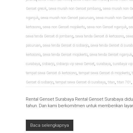
,
,
Genset gresik
sewa murah non Genset jombang
sewa murah non Ge
,
,
nganjuk
sewa murah non Genset pasuruan
sewa murah non Genset 
,
,
,
kertosono
sewa non Genset mojokerto
sewa non Genset nganjuk
se
,
,
sewa tenda Genset di jombang
sewa tenda Genset di kertosono
sewa
,
,
pasuruan
sewa tenda Genset di sidoarjo
sewa tenda Genset di sura
,
,
kertosono
sewa tenda Genset mojokerto
sewa tenda Genset nganjuk
,
,
,
,
surabaya
sidoarjo
sidoarjo vip sewa Genset
surabaya
surabaya vip
,
,
tempat sewa Genset di kertosono
tempat sewa Genset di mojokerto
,
,
,
Genset di sidoarjo
tempat sewa Genset di surabaya
titan
titan 701
Rental Genset Surabaya Rental Genset Surabaya diduk
tahun. Dan kami berkomitmen untuk memberikan layan
Baca selengkapnya