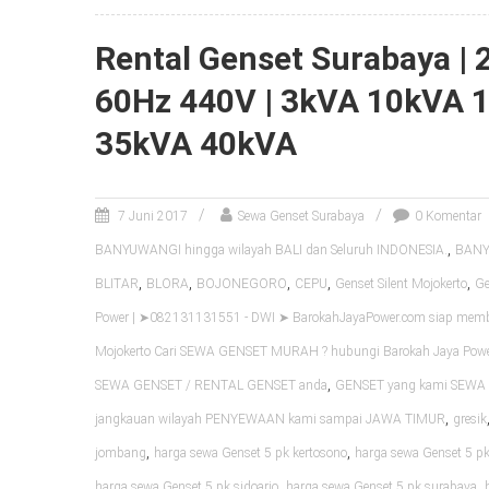
Rental Genset Surabaya |
60Hz 440V | 3kVA 10kVA 
35kVA 40kVA
7 Juni 2017
Sewa Genset Surabaya
0 Komentar
,
BANYUWANGI hingga wilayah BALI dan Seluruh INDONESIA.
BANYU
,
,
,
,
,
BLITAR
BLORA
BOJONEGORO
CEPU
Genset Silent Mojokerto
Ge
Power | ➤082131131551 - DWI ➤ BarokahJayaPower.com siap me
Mojokerto Cari SEWA GENSET MURAH ? hubungi Barokah Jaya Pow
,
SEWA GENSET / RENTAL GENSET anda
GENSET yang kami SEWA k
,
jangkauan wilayah PENYEWAAN kami sampai JAWA TIMUR
gresik
,
,
jombang
harga sewa Genset 5 pk kertosono
harga sewa Genset 5 pk
,
,
harga sewa Genset 5 pk sidoarjo
harga sewa Genset 5 pk surabaya