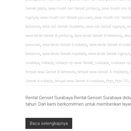
,
,
Genset gresik
sewa murah non Genset jombang
sewa murah non Ge
,
,
nganjuk
sewa murah non Genset pasuruan
sewa murah non Genset 
,
,
,
kertosono
sewa non Genset mojokerto
sewa non Genset nganjuk
se
,
,
sewa tenda Genset di jombang
sewa tenda Genset di kertosono
sewa
,
,
pasuruan
sewa tenda Genset di sidoarjo
sewa tenda Genset di sura
,
,
kertosono
sewa tenda Genset mojokerto
sewa tenda Genset nganjuk
,
,
,
,
surabaya
sidoarjo
sidoarjo vip sewa Genset
surabaya
surabaya vip
,
,
tempat sewa Genset di kertosono
tempat sewa Genset di mojokerto
,
,
,
Genset di sidoarjo
tempat sewa Genset di surabaya
titan
titan 701
Rental Genset Surabaya Rental Genset Surabaya diduk
tahun. Dan kami berkomitmen untuk memberikan layan
Baca selengkapnya