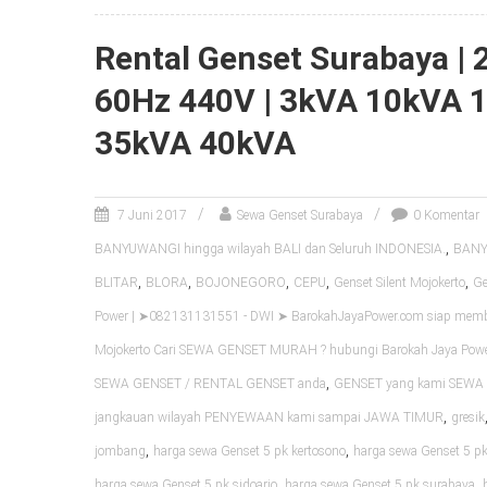
Rental Genset Surabaya |
60Hz 440V | 3kVA 10kVA 
35kVA 40kVA
7 Juni 2017
Sewa Genset Surabaya
0 Komentar
,
BANYUWANGI hingga wilayah BALI dan Seluruh INDONESIA.
BANYU
,
,
,
,
,
BLITAR
BLORA
BOJONEGORO
CEPU
Genset Silent Mojokerto
Ge
Power | ➤082131131551 - DWI ➤ BarokahJayaPower.com siap me
Mojokerto Cari SEWA GENSET MURAH ? hubungi Barokah Jaya Pow
,
SEWA GENSET / RENTAL GENSET anda
GENSET yang kami SEWA k
,
jangkauan wilayah PENYEWAAN kami sampai JAWA TIMUR
gresik
,
,
jombang
harga sewa Genset 5 pk kertosono
harga sewa Genset 5 pk
,
,
harga sewa Genset 5 pk sidoarjo
harga sewa Genset 5 pk surabaya