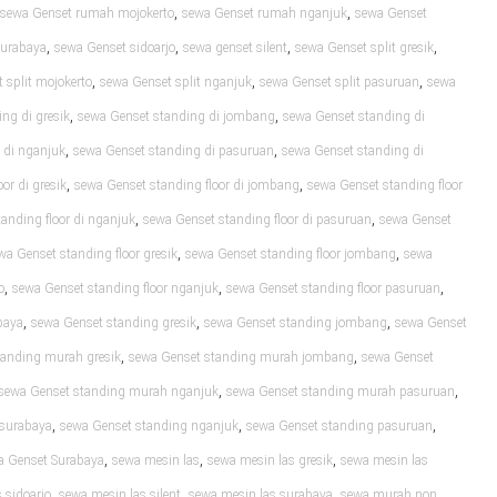
,
,
sewa Genset rumah mojokerto
sewa Genset rumah nganjuk
sewa Genset
,
,
,
,
surabaya
sewa Genset sidoarjo
sewa genset silent
sewa Genset split gresik
,
,
,
 split mojokerto
sewa Genset split nganjuk
sewa Genset split pasuruan
sewa
,
,
ng di gresik
sewa Genset standing di jombang
sewa Genset standing di
,
,
 di nganjuk
sewa Genset standing di pasuruan
sewa Genset standing di
,
,
or di gresik
sewa Genset standing floor di jombang
sewa Genset standing floor
,
,
anding floor di nganjuk
sewa Genset standing floor di pasuruan
sewa Genset
,
,
wa Genset standing floor gresik
sewa Genset standing floor jombang
sewa
,
,
,
o
sewa Genset standing floor nganjuk
sewa Genset standing floor pasuruan
,
,
,
baya
sewa Genset standing gresik
sewa Genset standing jombang
sewa Genset
,
,
tanding murah gresik
sewa Genset standing murah jombang
sewa Genset
,
,
sewa Genset standing murah nganjuk
sewa Genset standing murah pasuruan
,
,
,
 surabaya
sewa Genset standing nganjuk
sewa Genset standing pasuruan
,
,
,
a Genset Surabaya
sewa mesin las
sewa mesin las gresik
sewa mesin las
,
,
,
 sidoarjo
sewa mesin las silent
sewa mesin las surabaya
sewa murah non