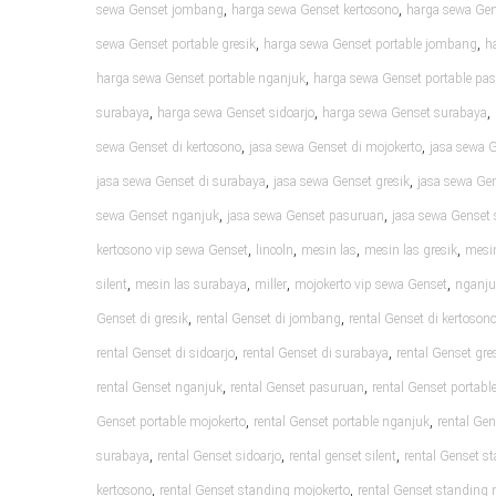
,
,
sewa Genset jombang
harga sewa Genset kertosono
harga sewa Gen
,
,
sewa Genset portable gresik
harga sewa Genset portable jombang
h
,
harga sewa Genset portable nganjuk
harga sewa Genset portable pa
,
,
,
surabaya
harga sewa Genset sidoarjo
harga sewa Genset surabaya
,
,
sewa Genset di kertosono
jasa sewa Genset di mojokerto
jasa sewa 
,
,
jasa sewa Genset di surabaya
jasa sewa Genset gresik
jasa sewa Ge
,
,
sewa Genset nganjuk
jasa sewa Genset pasuruan
jasa sewa Genset 
,
,
,
,
kertosono vip sewa Genset
lincoln
mesin las
mesin las gresik
mesin
,
,
,
,
silent
mesin las surabaya
miller
mojokerto vip sewa Genset
nganju
,
,
Genset di gresik
rental Genset di jombang
rental Genset di kertoson
,
,
rental Genset di sidoarjo
rental Genset di surabaya
rental Genset gre
,
,
rental Genset nganjuk
rental Genset pasuruan
rental Genset portable
,
,
Genset portable mojokerto
rental Genset portable nganjuk
rental Ge
,
,
,
surabaya
rental Genset sidoarjo
rental genset silent
rental Genset s
,
,
kertosono
rental Genset standing mojokerto
rental Genset standing