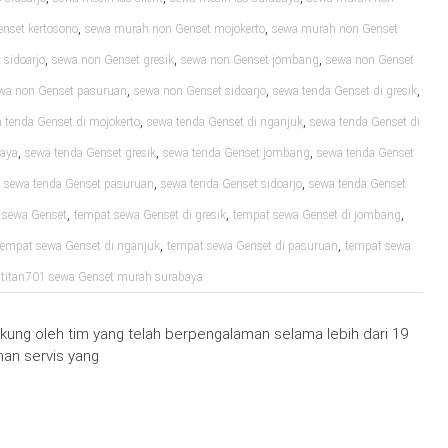
,
,
nset kertosono
sewa murah non Genset mojokerto
sewa murah non Genset
,
,
,
sidoarjo
sewa non Genset gresik
sewa non Genset jombang
sewa non Genset
,
,
,
wa non Genset pasuruan
sewa non Genset sidoarjo
sewa tenda Genset di gresik
,
,
 tenda Genset di mojokerto
sewa tenda Genset di nganjuk
sewa tenda Genset di
,
,
,
baya
sewa tenda Genset gresik
sewa tenda Genset jombang
sewa tenda Genset
,
,
,
sewa tenda Genset pasuruan
sewa tenda Genset sidoarjo
sewa tenda Genset
,
,
,
 sewa Genset
tempat sewa Genset di gresik
tempat sewa Genset di jombang
,
,
tempat sewa Genset di nganjuk
tempat sewa Genset di pasuruan
tempat sewa
,
titan701 sewa Genset murah surabaya
ung oleh tim yang telah berpengalaman selama lebih dari 19
an servis yang