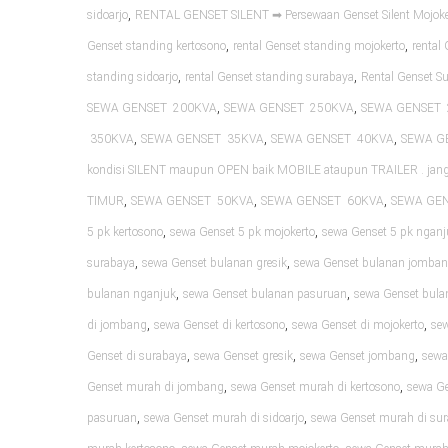
,
sidoarjo
RENTAL GENSET SILENT ➡ Persewaan Genset Silent Mojoke
,
,
Genset standing kertosono
rental Genset standing mojokerto
rental
,
,
standing sidoarjo
rental Genset standing surabaya
Rental Genset S
,
,
SEWA GENSET 200KVA
SEWA GENSET 250KVA
SEWA GENSET 
,
,
,
350KVA
SEWA GENSET 35KVA
SEWA GENSET 40KVA
SEWA G
kondisi SILENT maupun OPEN baik MOBILE ataupun TRAILER . ja
,
,
,
TIMUR
SEWA GENSET 50KVA
SEWA GENSET 60KVA
SEWA GE
,
,
5 pk kertosono
sewa Genset 5 pk mojokerto
sewa Genset 5 pk nganj
,
,
surabaya
sewa Genset bulanan gresik
sewa Genset bulanan jomba
,
,
bulanan nganjuk
sewa Genset bulanan pasuruan
sewa Genset bula
,
,
,
di jombang
sewa Genset di kertosono
sewa Genset di mojokerto
sew
,
,
,
Genset di surabaya
sewa Genset gresik
sewa Genset jombang
sewa
,
,
Genset murah di jombang
sewa Genset murah di kertosono
sewa Ge
,
,
pasuruan
sewa Genset murah di sidoarjo
sewa Genset murah di su