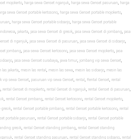
,
,
,
set mojokerto
harga sewa Genset nganjuk
harga sewa Genset pasuruan
harga
,
,
arga sewa Genset portable kertosono
harga sewa Genset portable mojokerto
,
,
suruan
harga sewa Genset portable sidoarjo
harga sewa Genset portable
,
,
,
,
indonesia
jakarta
jasa sewa Genset di gresik
jasa sewa Genset di jombang
jasa
,
,
,
Genset di nganjuk
jasa sewa Genset di pasuruan
jasa sewa Genset di sidoarjo
,
,
,
nset jombang
jasa sewa Genset kertosono
jasa sewa Genset mojokerto
jasa
,
,
,
,
sidoarjo
jasa sewa Genset surabaya
jawa timur
jombang vip sewa Genset
,
,
,
,
 las jakarta
mesin las rental
mesin las sewa
mesin las sidoarjo
mesin las
,
,
,
,
k vip sewa Genset
pasuruan vip sewa Genset
rental
Rental Genset
rental
,
,
,
,
o
rental Genset di mojokerto
rental Genset di nganjuk
rental Genset di pasuruan
,
,
,
,
sik
rental Genset jombang
rental Genset kertosono
rental Genset mojokerto
,
,
,
 gresik
rental Genset portable jombang
rental Genset portable kertosono
rental
,
,
nset portable pasuruan
rental Genset portable sidoarjo
rental Genset portable
,
,
tanding gresik
rental Genset standing jombang
rental Genset standing
,
,
,
 nganjuk
rental Genset standing pasuruan
rental Genset standing sidoarjo
rental