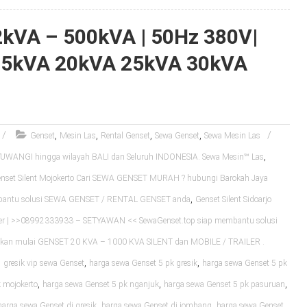
 2kVA – 500kVA | 50Hz 380V|
15kVA 20kVA 25kVA 30kVA
,
,
,
,
Genset
Mesin Las
Rental Genset
Sewa Genset
Sewa Mesin Las
,
WANGI hingga wilayah BALI dan Seluruh INDONESIA. Sewa Mesin℠ Las
nset Silent Mojokerto Cari SEWA GENSET MURAH ? hubungi Barokah Jaya
,
mbantu solusi SEWA GENSET / RENTAL GENSET anda
Genset Silent Sidoarjo
er | >>08992333933 – SETYAWAN << SewaGenset.top siap membantu solusi
an mulai GENSET 20 KVA – 1000 KVA SILENT dan MOBILE / TRAILER .
,
,
,
gresik vip sewa Genset
harga sewa Genset 5 pk gresik
harga sewa Genset 5 pk
,
,
,
 mojokerto
harga sewa Genset 5 pk nganjuk
harga sewa Genset 5 pk pasuruan
,
,
harga sewa Genset di gresik
harga sewa Genset di jombang
harga sewa Genset