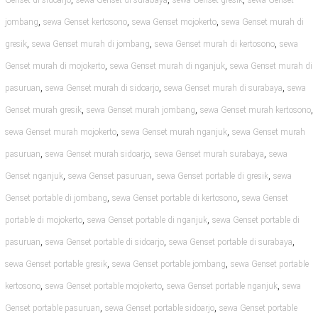
Genset di sidoarjo
sewa Genset di surabaya
sewa Genset gresik
sewa Genset
,
,
,
jombang
sewa Genset kertosono
sewa Genset mojokerto
sewa Genset murah di
,
,
,
gresik
sewa Genset murah di jombang
sewa Genset murah di kertosono
sewa
,
,
Genset murah di mojokerto
sewa Genset murah di nganjuk
sewa Genset murah di
,
,
,
pasuruan
sewa Genset murah di sidoarjo
sewa Genset murah di surabaya
sewa
,
,
,
Genset murah gresik
sewa Genset murah jombang
sewa Genset murah kertosono
,
,
sewa Genset murah mojokerto
sewa Genset murah nganjuk
sewa Genset murah
,
,
,
pasuruan
sewa Genset murah sidoarjo
sewa Genset murah surabaya
sewa
,
,
,
Genset nganjuk
sewa Genset pasuruan
sewa Genset portable di gresik
sewa
,
,
Genset portable di jombang
sewa Genset portable di kertosono
sewa Genset
,
,
portable di mojokerto
sewa Genset portable di nganjuk
sewa Genset portable di
,
,
,
pasuruan
sewa Genset portable di sidoarjo
sewa Genset portable di surabaya
,
,
sewa Genset portable gresik
sewa Genset portable jombang
sewa Genset portable
,
,
,
kertosono
sewa Genset portable mojokerto
sewa Genset portable nganjuk
sewa
,
,
Genset portable pasuruan
sewa Genset portable sidoarjo
sewa Genset portable