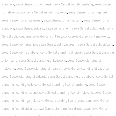
,
,
,
surabaya
sewa Genset rumah gresik
sewa Genset rumah jombang
sewa Genset
,
,
,
rumah kertosono
sewa Genset rumah mojokerto
sewa Genset rumah nganjuk
,
,
sewa Genset rumah pasuruan
sewa Genset rumah sidoarjo
sewa Genset rumah
,
,
,
,
surabaya
sewa Genset sidoarjo
sewa genset silent
sewa Genset split gresik
sewa
,
,
,
Genset split jombang
sewa Genset split kertosono
sewa Genset split mojokerto
,
,
,
sewa Genset split nganjuk
sewa Genset split pasuruan
sewa Genset split sidoarjo
,
,
sewa Genset split surabaya
sewa Genset standing di gresik
sewa Genset standing
,
,
di jombang
sewa Genset standing di kertosono
sewa Genset standing di
,
,
,
mojokerto
sewa Genset standing di nganjuk
sewa Genset standing di pasuruan
,
,
sewa Genset standing di sidoarjo
sewa Genset standing di surabaya
sewa Genset
,
,
standing floor di gresik
sewa Genset standing floor di jombang
sewa Genset
,
,
standing floor di kertosono
sewa Genset standing floor di mojokerto
sewa Genset
,
,
standing floor di nganjuk
sewa Genset standing floor di pasuruan
sewa Genset
,
,
standing floor di sidoarjo
sewa Genset standing floor di surabaya
sewa Genset