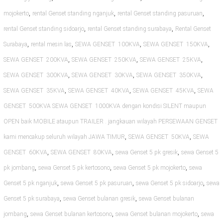
,
,
,
mojokerto
rental Genset standing nganjuk
rental Genset standing pasuruan
,
,
rental Genset standing sidoarjo
rental Genset standing surabaya
Rental Genset
,
,
,
,
Surabaya
rental mesin las
SEWA GENSET 100KVA
SEWA GENSET 150KVA
,
,
,
SEWA GENSET 200KVA
SEWA GENSET 250KVA
SEWA GENSET 25KVA
,
,
,
SEWA GENSET 300KVA
SEWA GENSET 30KVA
SEWA GENSET 350KVA
,
,
,
SEWA GENSET 35KVA
SEWA GENSET 40KVA
SEWA GENSET 45KVA
SEWA
GENSET 500KVA SEWA GENSET 1000KVA dengan kondisi SILENT maupun
OPEN baik MOBILE ataupun TRAILER . jangkauan wilayah PERSEWAAN GENSET
,
,
kami mencakup seluruh wilayah JAWA TIMUR
SEWA GENSET 50KVA
SEWA
,
,
,
GENSET 60KVA
SEWA GENSET 80KVA
sewa Genset 5 pk gresik
sewa Genset 5
,
,
,
pk jombang
sewa Genset 5 pk kertosono
sewa Genset 5 pk mojokerto
sewa
,
,
,
Genset 5 pk nganjuk
sewa Genset 5 pk pasuruan
sewa Genset 5 pk sidoarjo
sewa
,
,
Genset 5 pk surabaya
sewa Genset bulanan gresik
sewa Genset bulanan
,
,
,
jombang
sewa Genset bulanan kertosono
sewa Genset bulanan mojokerto
sewa