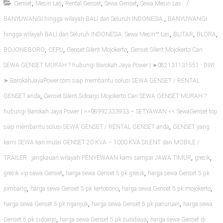
,
,
,
,
Genset
Mesin Las
Rental Genset
Sewa Genset
Sewa Mesin Las
,
BANYUWANGI hingga wilayah BALI dan Seluruh INDONESIA.
BANYUWANGI
,
,
,
hingga wilayah BALI dan Seluruh INDONESIA. Sewa Mesin℠ Las
BLITAR
BLORA
,
,
,
BOJONEGORO
CEPU
Genset Silent Mojokerto
Genset Silent Mojokerto Cari
SEWA GENSET MURAH ? hubungi Barokah Jaya Power | ➤082131131551 - DWI
➤ BarokahJayaPower.com siap membantu solusi SEWA GENSET / RENTAL
,
GENSET anda
Genset Silent Sidoarjo Mojokerto Cari SEWA GENSET MURAH ?
hubungi Barokah Jaya Power | >>08992333933 – SETYAWAN << SewaGenset.top
,
siap membantu solusi SEWA GENSET / RENTAL GENSET anda
GENSET yang
kami SEWA kan mulai GENSET 20 KVA – 1000 KVA SILENT dan MOBILE /
,
,
TRAILER . jangkauan wilayah PENYEWAAN kami sampai JAWA TIMUR
gresik
,
,
gresik vip sewa Genset
harga sewa Genset 5 pk gresik
harga sewa Genset 5 pk
,
,
,
jombang
harga sewa Genset 5 pk kertosono
harga sewa Genset 5 pk mojokerto
,
,
harga sewa Genset 5 pk nganjuk
harga sewa Genset 5 pk pasuruan
harga sewa
,
,
Genset 5 pk sidoarjo
harga sewa Genset 5 pk surabaya
harga sewa Genset di