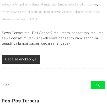
,
,
,
kertosono
tempat sewa Genset di mojokerto
tempat sewa Genset di nganjuk
,
,
tempat sewa Genset di pasuruan
tempat sewa Genset di sidoarjo
tempat sewa
,
Genset di surabaya
TUBAN
Sewa Genset atau Beli Genset? mau rental genset tapi ragu mau
sewa genset murah? Apakah sewa genset murah? sering kali
terjadinya lampu padam secara mendadak
Baca selengkapnya
Pos-Pos Terbaru