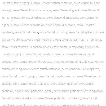
,
,
Genset bulanan nganjuk
sewa Genset bulanan pasuruan
sewa Genset bulanan
,
,
,
sidoarjo
sewa Genset bulanan surabaya
sewa Genset di gresik
sewa Genset di
,
,
,
jombang
sewa Genset di kertosono
sewa Genset di mojokerto
sewa Genset di
,
,
,
nganjuk
sewa Genset di pasuruan
sewa Genset di sidoarjo
sewa Genset di
,
,
,
,
surabaya
sewa Genset gresik
sewa Genset jombang
sewa Genset kertosono
sewa
,
,
,
Genset mojokerto
sewa Genset murah di gresik
sewa Genset murah di jombang
,
,
sewa Genset murah di kertosono
sewa Genset murah di mojokerto
sewa Genset
,
,
murah di nganjuk
sewa Genset murah di pasuruan
sewa Genset murah di
,
,
,
sidoarjo
sewa Genset murah di surabaya
sewa Genset murah gresik
sewa Genset
,
,
,
murah jombang
sewa Genset murah kertosono
sewa Genset murah mojokerto
,
,
sewa Genset murah nganjuk
sewa Genset murah pasuruan
sewa Genset murah
,
,
,
sidoarjo
sewa Genset murah surabaya
sewa Genset nganjuk
sewa Genset
,
,
,
pasuruan
sewa Genset portable di gresik
sewa Genset portable di jombang
sewa
,
,
Genset portable di kertosono
sewa Genset portable di mojokerto
sewa Genset
,
,
portable di nganjuk
sewa Genset portable di pasuruan
sewa Genset portable di