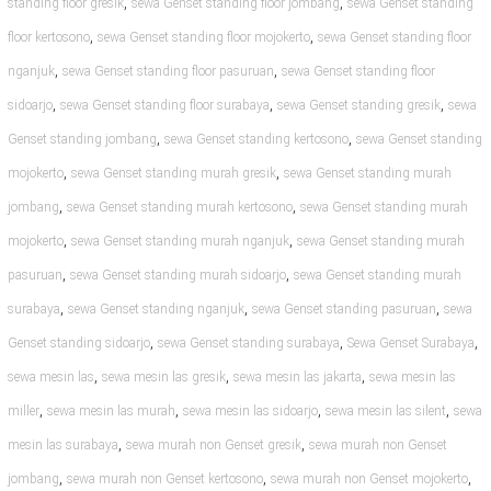
,
,
standing floor gresik
sewa Genset standing floor jombang
sewa Genset standing
,
,
floor kertosono
sewa Genset standing floor mojokerto
sewa Genset standing floor
,
,
nganjuk
sewa Genset standing floor pasuruan
sewa Genset standing floor
,
,
,
sidoarjo
sewa Genset standing floor surabaya
sewa Genset standing gresik
sewa
,
,
Genset standing jombang
sewa Genset standing kertosono
sewa Genset standing
,
,
mojokerto
sewa Genset standing murah gresik
sewa Genset standing murah
,
,
jombang
sewa Genset standing murah kertosono
sewa Genset standing murah
,
,
mojokerto
sewa Genset standing murah nganjuk
sewa Genset standing murah
,
,
pasuruan
sewa Genset standing murah sidoarjo
sewa Genset standing murah
,
,
,
surabaya
sewa Genset standing nganjuk
sewa Genset standing pasuruan
sewa
,
,
,
Genset standing sidoarjo
sewa Genset standing surabaya
Sewa Genset Surabaya
,
,
,
sewa mesin las
sewa mesin las gresik
sewa mesin las jakarta
sewa mesin las
,
,
,
,
miller
sewa mesin las murah
sewa mesin las sidoarjo
sewa mesin las silent
sewa
,
,
mesin las surabaya
sewa murah non Genset gresik
sewa murah non Genset
,
,
,
jombang
sewa murah non Genset kertosono
sewa murah non Genset mojokerto