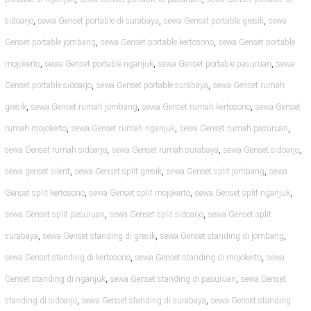
,
,
,
sidoarjo
sewa Genset portable di surabaya
sewa Genset portable gresik
sewa
,
,
Genset portable jombang
sewa Genset portable kertosono
sewa Genset portable
,
,
,
mojokerto
sewa Genset portable nganjuk
sewa Genset portable pasuruan
sewa
,
,
Genset portable sidoarjo
sewa Genset portable surabaya
sewa Genset rumah
,
,
,
gresik
sewa Genset rumah jombang
sewa Genset rumah kertosono
sewa Genset
,
,
,
rumah mojokerto
sewa Genset rumah nganjuk
sewa Genset rumah pasuruan
,
,
,
sewa Genset rumah sidoarjo
sewa Genset rumah surabaya
sewa Genset sidoarjo
,
,
,
sewa genset silent
sewa Genset split gresik
sewa Genset split jombang
sewa
,
,
,
Genset split kertosono
sewa Genset split mojokerto
sewa Genset split nganjuk
,
,
sewa Genset split pasuruan
sewa Genset split sidoarjo
sewa Genset split
,
,
,
surabaya
sewa Genset standing di gresik
sewa Genset standing di jombang
,
,
sewa Genset standing di kertosono
sewa Genset standing di mojokerto
sewa
,
,
Genset standing di nganjuk
sewa Genset standing di pasuruan
sewa Genset
,
,
standing di sidoarjo
sewa Genset standing di surabaya
sewa Genset standing