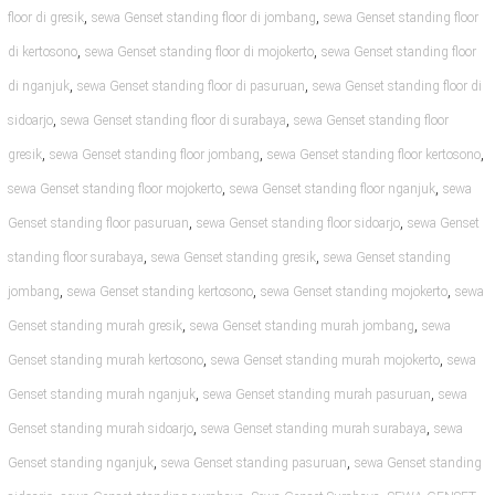
,
,
floor di gresik
sewa Genset standing floor di jombang
sewa Genset standing floor
,
,
di kertosono
sewa Genset standing floor di mojokerto
sewa Genset standing floor
,
,
di nganjuk
sewa Genset standing floor di pasuruan
sewa Genset standing floor di
,
,
sidoarjo
sewa Genset standing floor di surabaya
sewa Genset standing floor
,
,
,
gresik
sewa Genset standing floor jombang
sewa Genset standing floor kertosono
,
,
sewa Genset standing floor mojokerto
sewa Genset standing floor nganjuk
sewa
,
,
Genset standing floor pasuruan
sewa Genset standing floor sidoarjo
sewa Genset
,
,
standing floor surabaya
sewa Genset standing gresik
sewa Genset standing
,
,
,
jombang
sewa Genset standing kertosono
sewa Genset standing mojokerto
sewa
,
,
Genset standing murah gresik
sewa Genset standing murah jombang
sewa
,
,
Genset standing murah kertosono
sewa Genset standing murah mojokerto
sewa
,
,
Genset standing murah nganjuk
sewa Genset standing murah pasuruan
sewa
,
,
Genset standing murah sidoarjo
sewa Genset standing murah surabaya
sewa
,
,
Genset standing nganjuk
sewa Genset standing pasuruan
sewa Genset standing