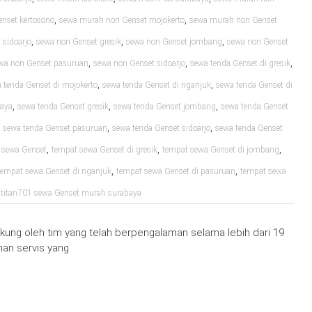
,
,
nset kertosono
sewa murah non Genset mojokerto
sewa murah non Genset
,
,
,
sidoarjo
sewa non Genset gresik
sewa non Genset jombang
sewa non Genset
,
,
,
wa non Genset pasuruan
sewa non Genset sidoarjo
sewa tenda Genset di gresik
,
,
 tenda Genset di mojokerto
sewa tenda Genset di nganjuk
sewa tenda Genset di
,
,
,
baya
sewa tenda Genset gresik
sewa tenda Genset jombang
sewa tenda Genset
,
,
,
sewa tenda Genset pasuruan
sewa tenda Genset sidoarjo
sewa tenda Genset
,
,
,
 sewa Genset
tempat sewa Genset di gresik
tempat sewa Genset di jombang
,
,
tempat sewa Genset di nganjuk
tempat sewa Genset di pasuruan
tempat sewa
,
titan701 sewa Genset murah surabaya
ung oleh tim yang telah berpengalaman selama lebih dari 19
an servis yang