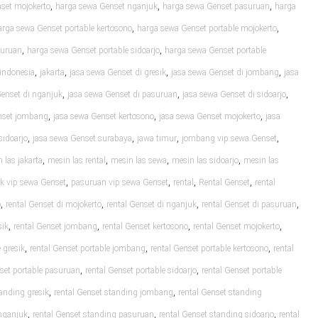
,
,
,
set mojokerto
harga sewa Genset nganjuk
harga sewa Genset pasuruan
harga
,
,
arga sewa Genset portable kertosono
harga sewa Genset portable mojokerto
,
,
suruan
harga sewa Genset portable sidoarjo
harga sewa Genset portable
,
,
,
,
indonesia
jakarta
jasa sewa Genset di gresik
jasa sewa Genset di jombang
jasa
,
,
,
Genset di nganjuk
jasa sewa Genset di pasuruan
jasa sewa Genset di sidoarjo
,
,
,
nset jombang
jasa sewa Genset kertosono
jasa sewa Genset mojokerto
jasa
,
,
,
,
sidoarjo
jasa sewa Genset surabaya
jawa timur
jombang vip sewa Genset
,
,
,
,
 las jakarta
mesin las rental
mesin las sewa
mesin las sidoarjo
mesin las
,
,
,
,
k vip sewa Genset
pasuruan vip sewa Genset
rental
Rental Genset
rental
,
,
,
,
o
rental Genset di mojokerto
rental Genset di nganjuk
rental Genset di pasuruan
,
,
,
,
sik
rental Genset jombang
rental Genset kertosono
rental Genset mojokerto
,
,
,
 gresik
rental Genset portable jombang
rental Genset portable kertosono
rental
,
,
nset portable pasuruan
rental Genset portable sidoarjo
rental Genset portable
,
,
tanding gresik
rental Genset standing jombang
rental Genset standing
,
,
,
 nganjuk
rental Genset standing pasuruan
rental Genset standing sidoarjo
rental