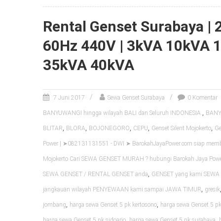
Rental Genset Surabaya |
60Hz 440V | 3kVA 10kVA 
35kVA 40kVA
7 Juni 2017
Sewa Genset Surabaya
0 Komentar
,
BANYUWANGI hingga wilayah BALI dan Seluruh INDONESIA.
BANYU
,
,
,
,
,
BLITAR
BLORA
BOJONEGORO
CEPU
Genset Silent Mojokerto
Ge
Power | ➤082131131551 - DWI ➤ BarokahJayaPower.com siap me
Mojokerto Cari SEWA GENSET MURAH ? hubungi Barokah Jaya Pow
,
SEWA GENSET / RENTAL GENSET anda
GENSET yang kami SEWA k
,
jangkauan wilayah PENYEWAAN kami sampai JAWA TIMUR
gresik
,
,
jombang
harga sewa Genset 5 pk kertosono
harga sewa Genset 5 pk
,
,
harga sewa Genset 5 pk sidoarjo
harga sewa Genset 5 pk surabaya