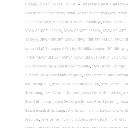
,
sidoarjo
RENTAL GENSET SILENT ➡ Persewaan Genset Silent Mojoke
,
,
Genset standing kertosono
rental Genset standing mojokerto
rental
,
,
standing sidoarjo
rental Genset standing surabaya
Rental Genset S
,
,
SEWA GENSET 200KVA
SEWA GENSET 250KVA
SEWA GENSET 
,
,
,
350KVA
SEWA GENSET 35KVA
SEWA GENSET 40KVA
SEWA G
kondisi SILENT maupun OPEN baik MOBILE ataupun TRAILER . ja
,
,
,
TIMUR
SEWA GENSET 50KVA
SEWA GENSET 60KVA
SEWA GE
,
,
5 pk kertosono
sewa Genset 5 pk mojokerto
sewa Genset 5 pk nganj
,
,
surabaya
sewa Genset bulanan gresik
sewa Genset bulanan jomba
,
,
bulanan nganjuk
sewa Genset bulanan pasuruan
sewa Genset bula
,
,
,
di jombang
sewa Genset di kertosono
sewa Genset di mojokerto
sew
,
,
,
Genset di surabaya
sewa Genset gresik
sewa Genset jombang
sewa
,
,
Genset murah di jombang
sewa Genset murah di kertosono
sewa Ge
,
,
pasuruan
sewa Genset murah di sidoarjo
sewa Genset murah di su