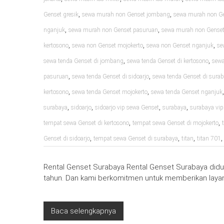
,
,
Genset gresik
sewa murah non Genset jombang
sewa murah non Ge
,
,
nganjuk
sewa murah non Genset pasuruan
sewa murah non Genset 
,
,
,
kertosono
sewa non Genset mojokerto
sewa non Genset nganjuk
se
,
,
sewa tenda Genset di jombang
sewa tenda Genset di kertosono
sewa
,
,
pasuruan
sewa tenda Genset di sidoarjo
sewa tenda Genset di sura
,
,
kertosono
sewa tenda Genset mojokerto
sewa tenda Genset nganjuk
,
,
,
,
surabaya
sidoarjo
sidoarjo vip sewa Genset
surabaya
surabaya vip
,
,
tempat sewa Genset di kertosono
tempat sewa Genset di mojokerto
,
,
,
Genset di sidoarjo
tempat sewa Genset di surabaya
titan
titan 701
Rental Genset Surabaya Rental Genset Surabaya diduk
tahun. Dan kami berkomitmen untuk memberikan layan
Baca selengkapnya