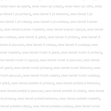
,
,
,
,
rental mesin las jakarta
rental mesin las sidoarjo
rental mesin las silent
rental
,
,
wa Genset 5 pk jombang
sewa Genset 5 pk kertosono
sewa Genset 5 pk
,
,
ewa Genset 5 pk sidoarjo
sewa Genset 5 pk surabaya
sewa Genset bulanan
,
,
,
no
sewa Genset bulanan mojokerto
sewa Genset bulanan nganjuk
sewa Genset
,
,
,
nan surabaya
sewa Genset di gresik
sewa Genset di jombang
sewa Genset di
,
,
,
Genset di pasuruan
sewa Genset di sidoarjo
sewa Genset di surabaya
sewa
,
,
,
enset mojokerto
sewa Genset murah di gresik
sewa Genset murah di jombang
,
,
ewa Genset murah di nganjuk
sewa Genset murah di pasuruan
sewa Genset
,
,
,
ah gresik
sewa Genset murah jombang
sewa Genset murah kertosono
sewa
,
,
,
 murah pasuruan
sewa Genset murah sidoarjo
sewa Genset murah surabaya
,
,
,
i gresik
sewa Genset portable di jombang
sewa Genset portable di kertosono
,
,
sewa Genset portable di pasuruan
sewa Genset portable di sidoarjo
sewa Genset
,
,
,
able jombang
sewa Genset portable kertosono
sewa Genset portable mojokerto
,
,
Genset portable sidoarjo
sewa Genset portable surabaya
sewa Genset rumah