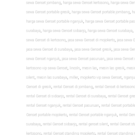
,
,
sewa Genset jombang
harga sewa Genset kertosono
harga sewa Gen
,
,
sewa Genset portable gresik
harga sewa Genset portable jombang
h
,
harga sewa Genset portable nganjuk
harga sewa Genset portable pa
,
,
,
surabaya
harga sewa Genset sidoarjo
harga sewa Genset surabaya
,
,
sewa Genset di kertosono
jasa sewa Genset di mojokerto
jasa sewa 
,
,
jasa sewa Genset di surabaya
jasa sewa Genset gresik
jasa sewa Ge
,
,
sewa Genset nganjuk
jasa sewa Genset pasuruan
jasa sewa Genset 
,
,
,
,
kertosono vip sewa Genset
lincoln
mesin las
mesin las gresik
mesin
,
,
,
,
silent
mesin las surabaya
miller
mojokerto vip sewa Genset
nganju
,
,
Genset di gresik
rental Genset di jombang
rental Genset di kertoson
,
,
rental Genset di sidoarjo
rental Genset di surabaya
rental Genset gre
,
,
rental Genset nganjuk
rental Genset pasuruan
rental Genset portable
,
,
Genset portable mojokerto
rental Genset portable nganjuk
rental Ge
,
,
,
surabaya
rental Genset sidoarjo
rental genset silent
rental Genset s
,
,
kertosono
rental Genset standing mojokerto
rental Genset standing