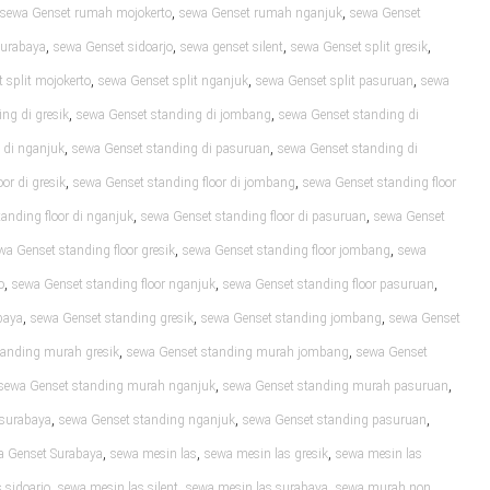
,
,
sewa Genset rumah mojokerto
sewa Genset rumah nganjuk
sewa Genset
,
,
,
,
surabaya
sewa Genset sidoarjo
sewa genset silent
sewa Genset split gresik
,
,
,
 split mojokerto
sewa Genset split nganjuk
sewa Genset split pasuruan
sewa
,
,
ng di gresik
sewa Genset standing di jombang
sewa Genset standing di
,
,
 di nganjuk
sewa Genset standing di pasuruan
sewa Genset standing di
,
,
or di gresik
sewa Genset standing floor di jombang
sewa Genset standing floor
,
,
anding floor di nganjuk
sewa Genset standing floor di pasuruan
sewa Genset
,
,
wa Genset standing floor gresik
sewa Genset standing floor jombang
sewa
,
,
,
o
sewa Genset standing floor nganjuk
sewa Genset standing floor pasuruan
,
,
,
baya
sewa Genset standing gresik
sewa Genset standing jombang
sewa Genset
,
,
tanding murah gresik
sewa Genset standing murah jombang
sewa Genset
,
,
sewa Genset standing murah nganjuk
sewa Genset standing murah pasuruan
,
,
,
 surabaya
sewa Genset standing nganjuk
sewa Genset standing pasuruan
,
,
,
a Genset Surabaya
sewa mesin las
sewa mesin las gresik
sewa mesin las
,
,
,
 sidoarjo
sewa mesin las silent
sewa mesin las surabaya
sewa murah non