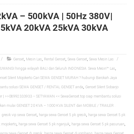
 2kVA – 500kVA | 50Hz 380V|
15kVA 20kVA 25kVA 30kVA
,
,
,
,
Genset
Mesin Las
Rental Genset
Sewa Genset
Sewa Mesin Las
,
WANGI hingga wilayah BALI dan Seluruh INDONESIA. Sewa Mesin℠ Las
nset Silent Mojokerto Cari SEWA GENSET MURAH ? hubungi Barokah Jaya
,
mbantu solusi SEWA GENSET / RENTAL GENSET anda
Genset Silent Sidoarjo
er | >>08992333933 – SETYAWAN << SewaGenset.top siap membantu solusi
an mulai GENSET 20 KVA – 1000 KVA SILENT dan MOBILE / TRAILER .
,
,
,
gresik vip sewa Genset
harga sewa Genset 5 pk gresik
harga sewa Genset 5 pk
,
,
,
 mojokerto
harga sewa Genset 5 pk nganjuk
harga sewa Genset 5 pk pasuruan
,
,
harga sewa Genset di gresik
harga sewa Genset di jombang
harga sewa Genset