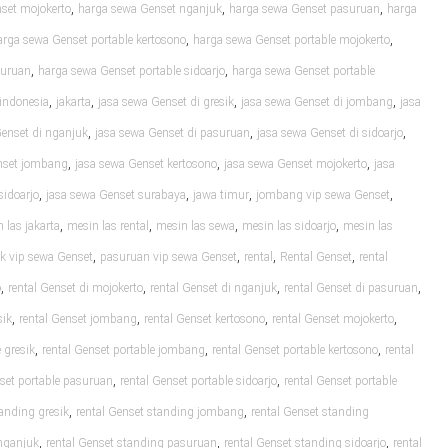
,
,
,
set mojokerto
harga sewa Genset nganjuk
harga sewa Genset pasuruan
harga
,
,
arga sewa Genset portable kertosono
harga sewa Genset portable mojokerto
,
,
suruan
harga sewa Genset portable sidoarjo
harga sewa Genset portable
,
,
,
,
indonesia
jakarta
jasa sewa Genset di gresik
jasa sewa Genset di jombang
jasa
,
,
,
Genset di nganjuk
jasa sewa Genset di pasuruan
jasa sewa Genset di sidoarjo
,
,
,
nset jombang
jasa sewa Genset kertosono
jasa sewa Genset mojokerto
jasa
,
,
,
,
sidoarjo
jasa sewa Genset surabaya
jawa timur
jombang vip sewa Genset
,
,
,
,
 las jakarta
mesin las rental
mesin las sewa
mesin las sidoarjo
mesin las
,
,
,
,
k vip sewa Genset
pasuruan vip sewa Genset
rental
Rental Genset
rental
,
,
,
,
o
rental Genset di mojokerto
rental Genset di nganjuk
rental Genset di pasuruan
,
,
,
,
sik
rental Genset jombang
rental Genset kertosono
rental Genset mojokerto
,
,
,
 gresik
rental Genset portable jombang
rental Genset portable kertosono
rental
,
,
nset portable pasuruan
rental Genset portable sidoarjo
rental Genset portable
,
,
tanding gresik
rental Genset standing jombang
rental Genset standing
,
,
,
 nganjuk
rental Genset standing pasuruan
rental Genset standing sidoarjo
rental