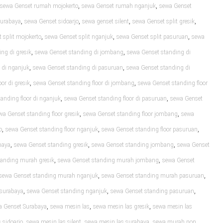
,
,
sewa Genset rumah mojokerto
sewa Genset rumah nganjuk
sewa Genset
,
,
,
,
surabaya
sewa Genset sidoarjo
sewa genset silent
sewa Genset split gresik
,
,
,
 split mojokerto
sewa Genset split nganjuk
sewa Genset split pasuruan
sewa
,
,
ng di gresik
sewa Genset standing di jombang
sewa Genset standing di
,
,
 di nganjuk
sewa Genset standing di pasuruan
sewa Genset standing di
,
,
or di gresik
sewa Genset standing floor di jombang
sewa Genset standing floor
,
,
anding floor di nganjuk
sewa Genset standing floor di pasuruan
sewa Genset
,
,
wa Genset standing floor gresik
sewa Genset standing floor jombang
sewa
,
,
,
o
sewa Genset standing floor nganjuk
sewa Genset standing floor pasuruan
,
,
,
baya
sewa Genset standing gresik
sewa Genset standing jombang
sewa Genset
,
,
tanding murah gresik
sewa Genset standing murah jombang
sewa Genset
,
,
sewa Genset standing murah nganjuk
sewa Genset standing murah pasuruan
,
,
,
 surabaya
sewa Genset standing nganjuk
sewa Genset standing pasuruan
,
,
,
a Genset Surabaya
sewa mesin las
sewa mesin las gresik
sewa mesin las
,
,
,
 sidoarjo
sewa mesin las silent
sewa mesin las surabaya
sewa murah non