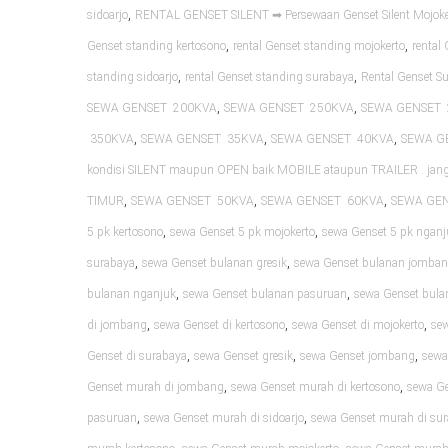
,
sidoarjo
RENTAL GENSET SILENT ➡ Persewaan Genset Silent Mojoke
,
,
Genset standing kertosono
rental Genset standing mojokerto
rental
,
,
standing sidoarjo
rental Genset standing surabaya
Rental Genset S
,
,
SEWA GENSET 200KVA
SEWA GENSET 250KVA
SEWA GENSET 
,
,
,
350KVA
SEWA GENSET 35KVA
SEWA GENSET 40KVA
SEWA G
kondisi SILENT maupun OPEN baik MOBILE ataupun TRAILER . ja
,
,
,
TIMUR
SEWA GENSET 50KVA
SEWA GENSET 60KVA
SEWA GE
,
,
5 pk kertosono
sewa Genset 5 pk mojokerto
sewa Genset 5 pk nganj
,
,
surabaya
sewa Genset bulanan gresik
sewa Genset bulanan jomba
,
,
bulanan nganjuk
sewa Genset bulanan pasuruan
sewa Genset bula
,
,
,
di jombang
sewa Genset di kertosono
sewa Genset di mojokerto
sew
,
,
,
Genset di surabaya
sewa Genset gresik
sewa Genset jombang
sewa
,
,
Genset murah di jombang
sewa Genset murah di kertosono
sewa Ge
,
,
pasuruan
sewa Genset murah di sidoarjo
sewa Genset murah di su