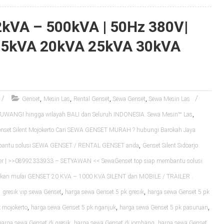
 2kVA – 500kVA | 50Hz 380V|
15kVA 20kVA 25kVA 30kVA
,
,
,
,
Genset
Mesin Las
Rental Genset
Sewa Genset
Sewa Mesin Las
,
WANGI hingga wilayah BALI dan Seluruh INDONESIA. Sewa Mesin℠ Las
nset Silent Mojokerto Cari SEWA GENSET MURAH ? hubungi Barokah Jaya
,
mbantu solusi SEWA GENSET / RENTAL GENSET anda
Genset Silent Sidoarjo
er | >>08992333933 – SETYAWAN << SewaGenset.top siap membantu solusi
an mulai GENSET 20 KVA – 1000 KVA SILENT dan MOBILE / TRAILER .
,
,
,
gresik vip sewa Genset
harga sewa Genset 5 pk gresik
harga sewa Genset 5 pk
,
,
,
 mojokerto
harga sewa Genset 5 pk nganjuk
harga sewa Genset 5 pk pasuruan
,
,
harga sewa Genset di gresik
harga sewa Genset di jombang
harga sewa Genset