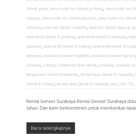
,
,
Genset gresik
sewa murah non Genset jombang
sewa murah non Ge
,
,
nganjuk
sewa murah non Genset pasuruan
sewa murah non Genset 
,
,
,
kertosono
sewa non Genset mojokerto
sewa non Genset nganjuk
se
,
,
sewa tenda Genset di jombang
sewa tenda Genset di kertosono
sewa
,
,
pasuruan
sewa tenda Genset di sidoarjo
sewa tenda Genset di sura
,
,
kertosono
sewa tenda Genset mojokerto
sewa tenda Genset nganjuk
,
,
,
,
surabaya
sidoarjo
sidoarjo vip sewa Genset
surabaya
surabaya vip
,
,
tempat sewa Genset di kertosono
tempat sewa Genset di mojokerto
,
,
,
Genset di sidoarjo
tempat sewa Genset di surabaya
titan
titan 701
Rental Genset Surabaya Rental Genset Surabaya diduk
tahun. Dan kami berkomitmen untuk memberikan layan
Baca selengkapnya