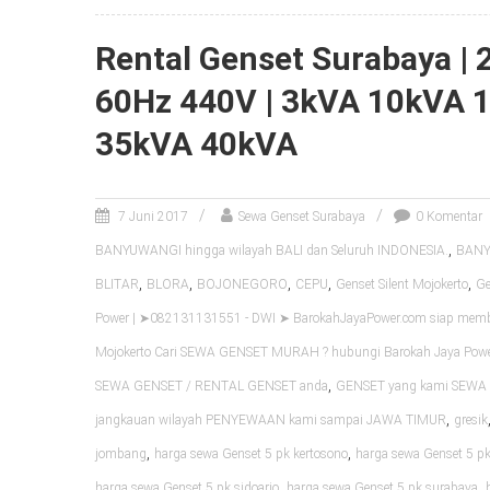
Rental Genset Surabaya |
60Hz 440V | 3kVA 10kVA 
35kVA 40kVA
7 Juni 2017
Sewa Genset Surabaya
0 Komentar
,
BANYUWANGI hingga wilayah BALI dan Seluruh INDONESIA.
BANYU
,
,
,
,
,
BLITAR
BLORA
BOJONEGORO
CEPU
Genset Silent Mojokerto
Ge
Power | ➤082131131551 - DWI ➤ BarokahJayaPower.com siap me
Mojokerto Cari SEWA GENSET MURAH ? hubungi Barokah Jaya Pow
,
SEWA GENSET / RENTAL GENSET anda
GENSET yang kami SEWA k
,
jangkauan wilayah PENYEWAAN kami sampai JAWA TIMUR
gresik
,
,
jombang
harga sewa Genset 5 pk kertosono
harga sewa Genset 5 pk
,
,
harga sewa Genset 5 pk sidoarjo
harga sewa Genset 5 pk surabaya