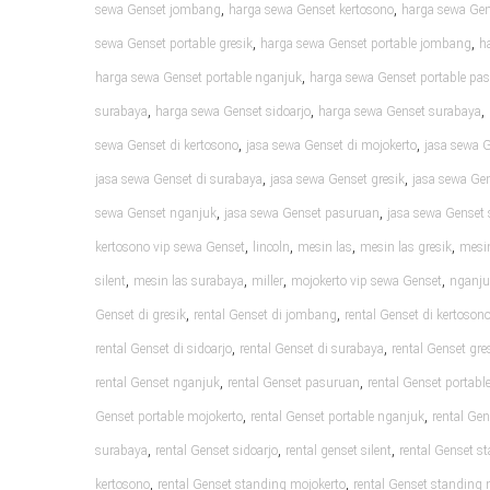
,
,
sewa Genset jombang
harga sewa Genset kertosono
harga sewa Gen
,
,
sewa Genset portable gresik
harga sewa Genset portable jombang
h
,
harga sewa Genset portable nganjuk
harga sewa Genset portable pa
,
,
,
surabaya
harga sewa Genset sidoarjo
harga sewa Genset surabaya
,
,
sewa Genset di kertosono
jasa sewa Genset di mojokerto
jasa sewa 
,
,
jasa sewa Genset di surabaya
jasa sewa Genset gresik
jasa sewa Ge
,
,
sewa Genset nganjuk
jasa sewa Genset pasuruan
jasa sewa Genset 
,
,
,
,
kertosono vip sewa Genset
lincoln
mesin las
mesin las gresik
mesin
,
,
,
,
silent
mesin las surabaya
miller
mojokerto vip sewa Genset
nganju
,
,
Genset di gresik
rental Genset di jombang
rental Genset di kertoson
,
,
rental Genset di sidoarjo
rental Genset di surabaya
rental Genset gre
,
,
rental Genset nganjuk
rental Genset pasuruan
rental Genset portable
,
,
Genset portable mojokerto
rental Genset portable nganjuk
rental Ge
,
,
,
surabaya
rental Genset sidoarjo
rental genset silent
rental Genset s
,
,
kertosono
rental Genset standing mojokerto
rental Genset standing