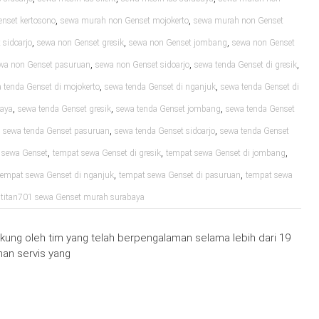
,
,
nset kertosono
sewa murah non Genset mojokerto
sewa murah non Genset
,
,
,
sidoarjo
sewa non Genset gresik
sewa non Genset jombang
sewa non Genset
,
,
,
wa non Genset pasuruan
sewa non Genset sidoarjo
sewa tenda Genset di gresik
,
,
 tenda Genset di mojokerto
sewa tenda Genset di nganjuk
sewa tenda Genset di
,
,
,
baya
sewa tenda Genset gresik
sewa tenda Genset jombang
sewa tenda Genset
,
,
,
sewa tenda Genset pasuruan
sewa tenda Genset sidoarjo
sewa tenda Genset
,
,
,
 sewa Genset
tempat sewa Genset di gresik
tempat sewa Genset di jombang
,
,
tempat sewa Genset di nganjuk
tempat sewa Genset di pasuruan
tempat sewa
,
titan701 sewa Genset murah surabaya
ung oleh tim yang telah berpengalaman selama lebih dari 19
an servis yang