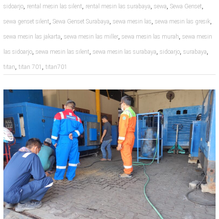
,
,
,
,
,
sidoarjo
rental mesin las silent
rental mesin las surabaya
sewa
Sewa Genset
,
,
,
,
sewa genset silent
Sewa Genset Surabaya
sewa mesin las
sewa mesin las gresik
,
,
,
sewa mesin las jakarta
sewa mesin las miller
sewa mesin las murah
sewa mesin
,
,
,
,
,
las sidoarjo
sewa mesin las silent
sewa mesin las surabaya
sidoarjo
surabaya
,
,
titan
titan 701
titan701