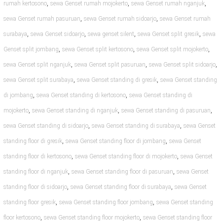
,
,
,
rumah kertosono
sewa Genset rumah mojokerto
sewa Genset rumah nganjuk
,
,
sewa Genset rumah pasuruan
sewa Genset rumah sidoarjo
sewa Genset rumah
,
,
,
,
surabaya
sewa Genset sidoarjo
sewa genset silent
sewa Genset split gresik
sewa
,
,
,
Genset split jombang
sewa Genset split kertosono
sewa Genset split mojokerto
,
,
,
sewa Genset split nganjuk
sewa Genset split pasuruan
sewa Genset split sidoarjo
,
,
sewa Genset split surabaya
sewa Genset standing di gresik
sewa Genset standing
,
,
di jombang
sewa Genset standing di kertosono
sewa Genset standing di
,
,
,
mojokerto
sewa Genset standing di nganjuk
sewa Genset standing di pasuruan
,
,
sewa Genset standing di sidoarjo
sewa Genset standing di surabaya
sewa Genset
,
,
standing floor di gresik
sewa Genset standing floor di jombang
sewa Genset
,
,
standing floor di kertosono
sewa Genset standing floor di mojokerto
sewa Genset
,
,
standing floor di nganjuk
sewa Genset standing floor di pasuruan
sewa Genset
,
,
standing floor di sidoarjo
sewa Genset standing floor di surabaya
sewa Genset
,
,
standing floor gresik
sewa Genset standing floor jombang
sewa Genset standing
,
,
floor kertosono
sewa Genset standing floor mojokerto
sewa Genset standing floor