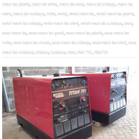
,
,
,
,
mesin las jakarta
mesin las rental
mesin las sewa
mesin las sidoarjo
mesin las
,
,
,
,
,
,
silent
mesin las surabaya
miller
rental
rental mesin las
rental mesin las jakarta
,
,
,
,
rental mesin las sidoarjo
rental mesin las silent
rental mesin las surabaya
sewa
,
,
,
sewa mesin las
sewa mesin las gresik
sewa mesin las jakarta
sewa mesin las
,
,
,
,
miller
sewa mesin las murah
sewa mesin las sidoarjo
sewa mesin las silent
sewa
,
,
,
,
,
mesin las surabaya
sidoarjo
surabaya
titan
titan 701
titan701