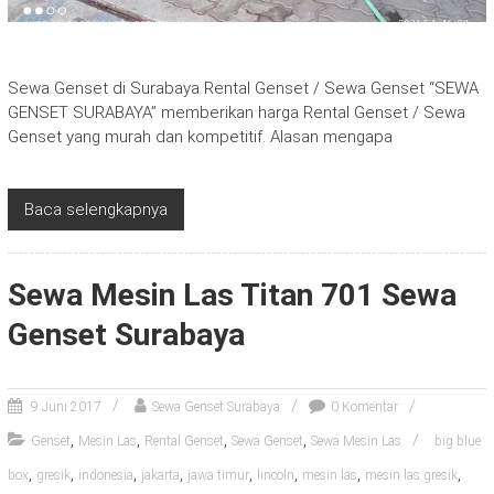
Sewa Genset di Surabaya Rental Genset / Sewa Genset “SEWA
GENSET SURABAYA” memberikan harga Rental Genset / Sewa
Genset yang murah dan kompetitif. Alasan mengapa
Baca selengkapnya
Sewa Mesin Las Titan 701 Sewa
Genset Surabaya
9 Juni 2017
Sewa Genset Surabaya
0 Komentar
,
,
,
,
Genset
Mesin Las
Rental Genset
Sewa Genset
Sewa Mesin Las
big blue
,
,
,
,
,
,
,
,
box
gresik
indonesia
jakarta
jawa timur
lincoln
mesin las
mesin las gresik