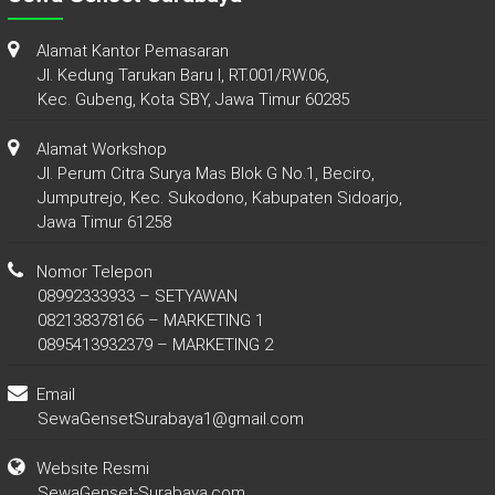
Alamat Kantor Pemasaran
Jl. Kedung Tarukan Baru I, RT.001/RW.06,
Kec. Gubeng, Kota SBY, Jawa Timur 60285
Alamat Workshop
Jl. Perum Citra Surya Mas Blok G No.1, Beciro,
Jumputrejo, Kec. Sukodono, Kabupaten Sidoarjo,
Jawa Timur 61258
Nomor Telepon
08992333933 – SETYAWAN
082138378166 – MARKETING 1
0895413932379 – MARKETING 2
Email
SewaGensetSurabaya1@gmail.com
Website Resmi
SewaGenset-Surabaya.com