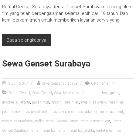
Rental Genset Surabaya Rental Genset Surabaya didukung oleh
tim yang telah berpengalaman selama lebih dari 19 tahun. Dan
kami berkomitmen untuk memberikan layanan servis yang
Baca selengkapnya
Sewa Genset Surabaya
9 Juni 2017
Sewa Genset Surabaya
0 Komentar
,
,
,
,
Rental Genset
Sewa Genset
Sewa Mesin Las
big blue box
gresik
,
,
,
,
,
,
indonesia
jakarta
jawa timur
lincoln
mesin las
mesin las gresik
mesin las
,
,
,
,
,
jakarta
mesin las rental
mesin las sewa
mesin las sidoarjo
mesin las silent
,
,
,
,
,
mesin las surabaya
miller
rental
Rental Genset
rental genset silent
Rental
,
,
,
Genset Surabaya
rental mesin las
rental mesin las jakarta
rental mesin las