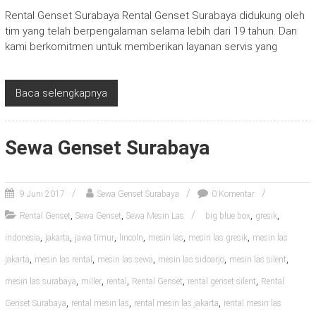
Rental Genset Surabaya Rental Genset Surabaya didukung oleh
tim yang telah berpengalaman selama lebih dari 19 tahun. Dan
kami berkomitmen untuk memberikan layanan servis yang
Baca selengkapnya
Sewa Genset Surabaya
9 Juni 2017
Sewa Genset Surabaya
0 Komentar
,
,
,
,
Rental Genset
Sewa Genset
Sewa Mesin Las
big blue box
gresik
,
,
,
,
,
,
indonesia
jakarta
jawa timur
lincoln
mesin las
mesin las gresik
mesin las
,
,
,
,
,
jakarta
mesin las rental
mesin las sewa
mesin las sidoarjo
mesin las silent
,
,
,
,
,
mesin las surabaya
miller
rental
Rental Genset
rental genset silent
Rental
,
,
,
Genset Surabaya
rental mesin las
rental mesin las jakarta
rental mesin las