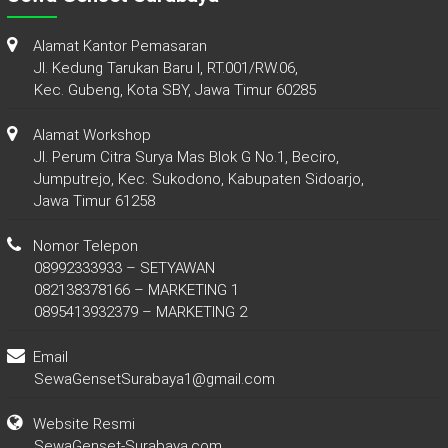
Alamat Kantor Pemasaran
Jl. Kedung Tarukan Baru I, RT.001/RW.06,
Kec. Gubeng, Kota SBY, Jawa Timur 60285
Alamat Workshop
Jl. Perum Citra Surya Mas Blok G No.1, Beciro,
Jumputrejo, Kec. Sukodono, Kabupaten Sidoarjo,
Jawa Timur 61258
Nomor Telepon
08992333933 – SETYAWAN
082138378166 – MARKETING 1
0895413932379 – MARKETING 2
Email
SewaGensetSurabaya1@gmail.com
Website Resmi
SewaGenset-Surabaya.com