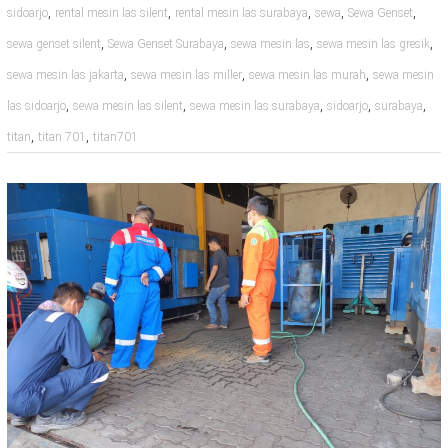
,
,
,
,
,
sidoarjo
rental mesin las silent
rental mesin las surabaya
sewa
Sewa Genset
,
,
,
,
sewa genset silent
Sewa Genset Surabaya
sewa mesin las
sewa mesin las gresik
,
,
,
sewa mesin las jakarta
sewa mesin las miller
sewa mesin las murah
sewa mesin
,
,
,
,
,
las sidoarjo
sewa mesin las silent
sewa mesin las surabaya
sidoarjo
surabaya
,
,
titan
titan 701
titan701