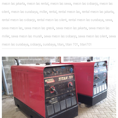
,
,
,
,
mesin las jakarta
mesin las rental
mesin las sewa
mesin las sidoarjo
mesin las
,
,
,
,
,
,
silent
mesin las surabaya
miller
rental
rental mesin las
rental mesin las jakarta
,
,
,
,
rental mesin las sidoarjo
rental mesin las silent
rental mesin las surabaya
sewa
,
,
,
sewa mesin las
sewa mesin las gresik
sewa mesin las jakarta
sewa mesin las
,
,
,
,
miller
sewa mesin las murah
sewa mesin las sidoarjo
sewa mesin las silent
sewa
,
,
,
,
,
mesin las surabaya
sidoarjo
surabaya
titan
titan 701
titan701