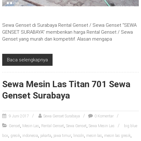
Sewa Genset di Surabaya Rental Genset / Sewa Genset “SEWA
GENSET SURABAYA” memberikan harga Rental Genset / Sewa
Genset yang murah dan kompetitif. Alasan mengapa
Baca selengkapnya
Sewa Mesin Las Titan 701 Sewa
Genset Surabaya
9 Juni 2017
Sewa Genset Surabaya
0 Komentar
,
,
,
,
Genset
Mesin Las
Rental Genset
Sewa Genset
Sewa Mesin Las
big blue
,
,
,
,
,
,
,
,
box
gresik
indonesia
jakarta
jawa timur
lincoln
mesin las
mesin las gresik