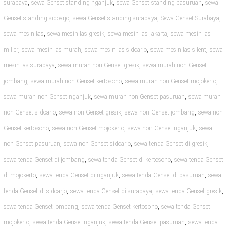
,
,
,
surabaya
sewa Genset standing nganjuk
sewa Genset standing pasuruan
sewa
,
,
,
Genset standing sidoarjo
sewa Genset standing surabaya
Sewa Genset Surabaya
,
,
,
sewa mesin las
sewa mesin las gresik
sewa mesin las jakarta
sewa mesin las
,
,
,
,
miller
sewa mesin las murah
sewa mesin las sidoarjo
sewa mesin las silent
sewa
,
,
mesin las surabaya
sewa murah non Genset gresik
sewa murah non Genset
,
,
,
jombang
sewa murah non Genset kertosono
sewa murah non Genset mojokerto
,
,
sewa murah non Genset nganjuk
sewa murah non Genset pasuruan
sewa murah
,
,
,
non Genset sidoarjo
sewa non Genset gresik
sewa non Genset jombang
sewa non
,
,
,
Genset kertosono
sewa non Genset mojokerto
sewa non Genset nganjuk
sewa
,
,
,
non Genset pasuruan
sewa non Genset sidoarjo
sewa tenda Genset di gresik
,
,
sewa tenda Genset di jombang
sewa tenda Genset di kertosono
sewa tenda Genset
,
,
,
di mojokerto
sewa tenda Genset di nganjuk
sewa tenda Genset di pasuruan
sewa
,
,
,
tenda Genset di sidoarjo
sewa tenda Genset di surabaya
sewa tenda Genset gresik
,
,
sewa tenda Genset jombang
sewa tenda Genset kertosono
sewa tenda Genset
,
,
,
mojokerto
sewa tenda Genset nganjuk
sewa tenda Genset pasuruan
sewa tenda