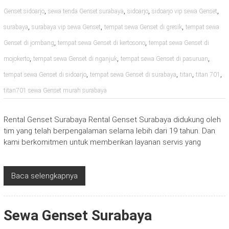
,
,
,
,
Genset sidoarjo
sewa tenda Genset surabaya
sidoarjo
sidoarjo vip sewa Genset
,
,
,
surabaya
surabaya vip sewa Genset
tempat sewa Genset di gresik
tempat sewa
,
,
Genset di jombang
tempat sewa Genset di kertosono
tempat sewa Genset di
,
,
,
mojokerto
tempat sewa Genset di nganjuk
tempat sewa Genset di pasuruan
,
,
,
,
tempat sewa Genset di sidoarjo
tempat sewa Genset di surabaya
titan
titan 701
titan701 sewa Genset murah surabaya
Rental Genset Surabaya Rental Genset Surabaya didukung oleh
tim yang telah berpengalaman selama lebih dari 19 tahun. Dan
kami berkomitmen untuk memberikan layanan servis yang
Baca selengkapnya
Sewa Genset Surabaya