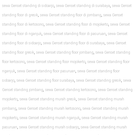
,
,
sewa Genset standing di sidoarjo
sewa Genset standing di surabaya
sewa Genset
,
,
standing floor di gresik
sewa Genset standing floor di jombang
sewa Genset
,
,
standing floor di kertosono
sewa Genset standing floor di mojokerto
sewa Genset
,
,
standing floor di nganjuk
sewa Genset standing floor di pasuruan
sewa Genset
,
,
standing floor di sidoarjo
sewa Genset standing floor di surabaya
sewa Genset
,
,
standing floor gresik
sewa Genset standing floor jombang
sewa Genset standing
,
,
floor kertosono
sewa Genset standing floor mojokerto
sewa Genset standing floor
,
,
nganjuk
sewa Genset standing floor pasuruan
sewa Genset standing floor
,
,
,
sidoarjo
sewa Genset standing floor surabaya
sewa Genset standing gresik
sewa
,
,
Genset standing jombang
sewa Genset standing kertosono
sewa Genset standing
,
,
mojokerto
sewa Genset standing murah gresik
sewa Genset standing murah
,
,
jombang
sewa Genset standing murah kertosono
sewa Genset standing murah
,
,
mojokerto
sewa Genset standing murah nganjuk
sewa Genset standing murah
,
,
pasuruan
sewa Genset standing murah sidoarjo
sewa Genset standing murah