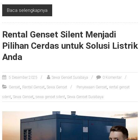
Baca selengkapnya
Rental Genset Silent Menjadi
Pilihan Cerdas untuk Solusi Listrik
Anda
5 Desember 2025
Sewa Genset Surabaya
0 Komentar
,
,
,
Genset
Rental Genset
Sewa Genset
Penyewaan Genset
rental genset
,
,
,
silent
Sewa Genset
sewa genset silent
Sewa Genset Surabaya