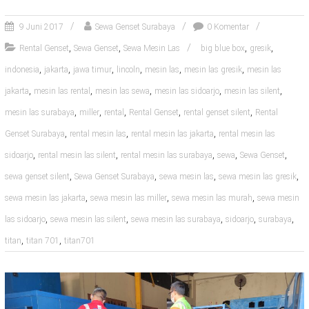
9 Juni 2017
Sewa Genset Surabaya
0 Komentar
,
,
,
,
Rental Genset
Sewa Genset
Sewa Mesin Las
big blue box
gresik
,
,
,
,
,
,
indonesia
jakarta
jawa timur
lincoln
mesin las
mesin las gresik
mesin las
,
,
,
,
,
jakarta
mesin las rental
mesin las sewa
mesin las sidoarjo
mesin las silent
,
,
,
,
,
mesin las surabaya
miller
rental
Rental Genset
rental genset silent
Rental
,
,
,
Genset Surabaya
rental mesin las
rental mesin las jakarta
rental mesin las
,
,
,
,
,
sidoarjo
rental mesin las silent
rental mesin las surabaya
sewa
Sewa Genset
,
,
,
,
sewa genset silent
Sewa Genset Surabaya
sewa mesin las
sewa mesin las gresik
,
,
,
sewa mesin las jakarta
sewa mesin las miller
sewa mesin las murah
sewa mesin
,
,
,
,
,
las sidoarjo
sewa mesin las silent
sewa mesin las surabaya
sidoarjo
surabaya
,
,
titan
titan 701
titan701