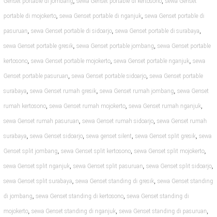
,
,
Genset portable di jombang
sewa Genset portable di kertosono
sewa Genset
,
,
portable di mojokerto
sewa Genset portable di nganjuk
sewa Genset portable di
,
,
,
pasuruan
sewa Genset portable di sidoarjo
sewa Genset portable di surabaya
,
,
sewa Genset portable gresik
sewa Genset portable jombang
sewa Genset portable
,
,
,
kertosono
sewa Genset portable mojokerto
sewa Genset portable nganjuk
sewa
,
,
Genset portable pasuruan
sewa Genset portable sidoarjo
sewa Genset portable
,
,
,
surabaya
sewa Genset rumah gresik
sewa Genset rumah jombang
sewa Genset
,
,
,
rumah kertosono
sewa Genset rumah mojokerto
sewa Genset rumah nganjuk
,
,
sewa Genset rumah pasuruan
sewa Genset rumah sidoarjo
sewa Genset rumah
,
,
,
,
surabaya
sewa Genset sidoarjo
sewa genset silent
sewa Genset split gresik
sewa
,
,
,
Genset split jombang
sewa Genset split kertosono
sewa Genset split mojokerto
,
,
,
sewa Genset split nganjuk
sewa Genset split pasuruan
sewa Genset split sidoarjo
,
,
sewa Genset split surabaya
sewa Genset standing di gresik
sewa Genset standing
,
,
di jombang
sewa Genset standing di kertosono
sewa Genset standing di
,
,
,
mojokerto
sewa Genset standing di nganjuk
sewa Genset standing di pasuruan