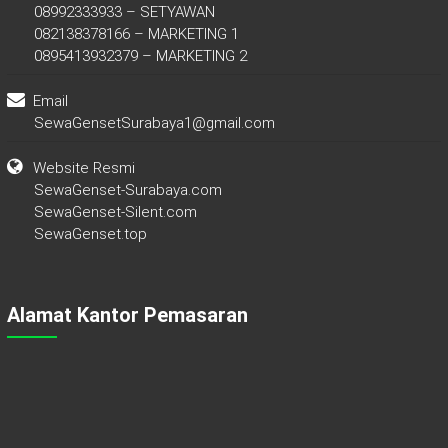
08992333933 – SETYAWAN
082138378166 – MARKETING 1
0895413932379 – MARKETING 2
Email
SewaGensetSurabaya1@gmail.com
Website Resmi
SewaGenset-Surabaya.com
SewaGenset-Silent.com
SewaGenset.top
Alamat Kantor Pemasaran